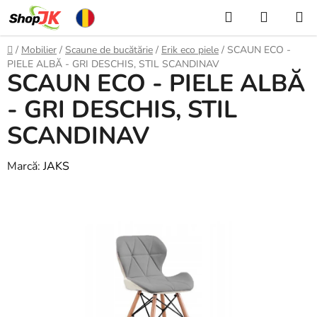
Treci
Căutare
COŞ
la
DE
conținut
Acasă
/
Mobilier
/
Scaune de bucătărie
/
Erik eco piele
/
SCAUN ECO -
CUMPĂ
PIELE ALBĂ - GRI DESCHIS, STIL SCANDINAV
SCAUN ECO - PIELE ALBĂ
- GRI DESCHIS, STIL
SCANDINAV
Marcă:
JAKS