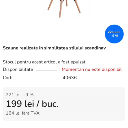
221 LEI
–9 %
Scaune realizate în simplitatea stilului scandinav.
Stocul pentru acest articol a fost epuizat…
Disponibilitate
Momentan nu este disponibil
Cod:
40636
221 lei
–9 %
199 lei
/ buc.
164 lei fără TVA
Evaluare preţ: