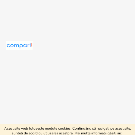
Acest site web folosește module cookies. Continuând să navigați pe acest site,
Creat de Shoptet
sunteți de acord cu utilizarea acestora. Mai multe informații găsiți
aici
.