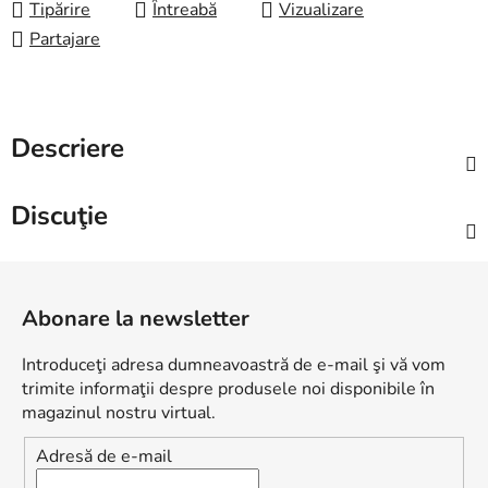
Tipărire
Întreabă
Vizualizare
Partajare
Descriere
Discuţie
S
u
Abonare la newsletter
b
s
Introduceţi adresa dumneavoastră de e-mail şi vă vom
o
trimite informaţii despre produsele noi disponibile în
l
magazinul nostru virtual.
Adresă de e-mail