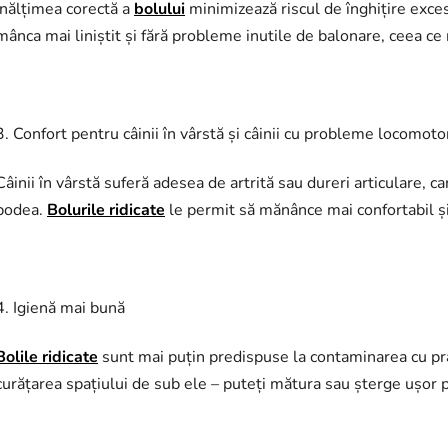
Înălțimea corectă a
bolului
minimizează riscul de înghițire exce
mânca mai liniștit și fără probleme inutile de balonare, ceea ce 
3. Confort pentru câinii în vârstă și câinii cu probleme locomotor
Câinii în vârstă suferă adesea de artrită sau dureri articulare, 
podea.
Bolurile ridicate
le permit să mănânce mai confortabil și
4. Igienă mai bună
Bolile ridicate
sunt mai puțin predispuse la contaminarea cu praf
curățarea spațiului de sub ele – puteți mătura sau șterge ușor