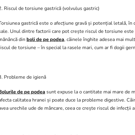
2. Riscul de torsiune gastrică (volvulus gastric)
Torsiunea gastrică este o afecțiune gravă și potențial letală, în 
sale. Unul dintre factorii care pot crește riscul de torsiune este 
mănâncă din
boli de pe podea
, câinele înghite adesea mai mult
riscul de torsiune – în special la rasele mari, cum ar fi dogii ger
3. Probleme de igienă
Bolurile de pe podea
sunt expuse la o cantitate mai mare de mur
afecta calitatea hranei și poate duce la probleme digestive. Câini
avea urechile ude de mâncare, ceea ce crește riscul de infecții a