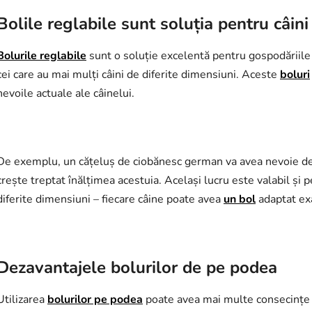
Bolile reglabile sunt soluția pentru câin
Bolurile reglabile
sunt o soluție excelentă pentru gospodăriile 
cei care au mai mulți câini de diferite dimensiuni. Aceste
boluri
nevoile actuale ale câinelui.
De exemplu, un cățeluș de ciobănesc german va avea nevoie d
crește treptat înălțimea acestuia. Același lucru este valabil și p
diferite dimensiuni – fiecare câine poate avea
un bol
adaptat exa
Dezavantajele bolurilor de pe podea
Utilizarea
bolurilor pe podea
poate avea mai multe consecințe 