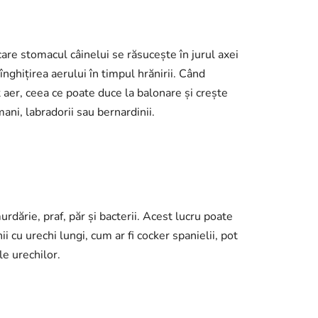
care stomacul câinelui se răsucește în jurul axei
înghițirea aerului în timpul hrănirii. Când
 aer, ceea ce poate duce la balonare și crește
mani, labradorii sau bernardinii.
dărie, praf, păr și bacterii. Acest lucru poate
i cu urechi lungi, cum ar fi cocker spanielii, pot
le urechilor.