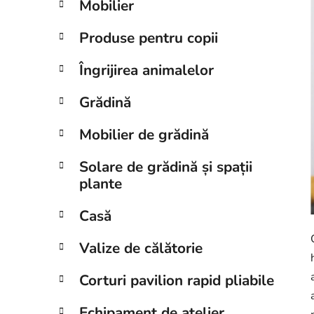
Mobilier
a
l
Produse pentru copii
ă
Îngrijirea animalelor
Grădină
Mobilier de grădină
Solare de grădină și spații
plante
Casă
Valize de călătorie
Corturi pavilion rapid pliabile
Echipament de atelier