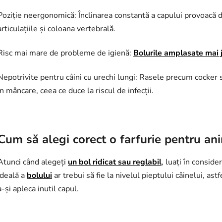
Poziție neergonomică: Înclinarea constantă a capului provoacă d
articulațiile și coloana vertebrală.
Risc mai mare de probleme de igienă:
Bolurile amplasate mai 
Nepotrivite pentru câini cu urechi lungi: Rasele precum cocker
în mâncare, ceea ce duce la riscul de infecții.
Cum să alegi corect o farfurie pentru an
Atunci când alegeți
un bol ridicat sau reglabil
, luați în consid
ideală a
bolului
ar trebui să fie la nivelul pieptului câinelui, ast
a-și apleca inutil capul.