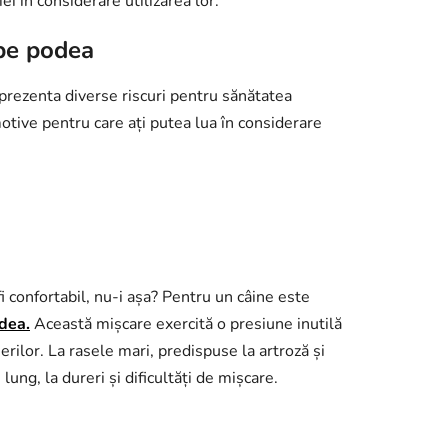
i în considerare utilizarea lor.
 pe podea
 prezenta diverse riscuri pentru sănătatea
 motive pentru care ați putea lua în considerare
i confortabil, nu-i așa? Pentru un câine este
dea.
Această mișcare exercită o presiune inutilă
merilor. La rasele mari, predispuse la artroză și
ung, la dureri și dificultăți de mișcare.