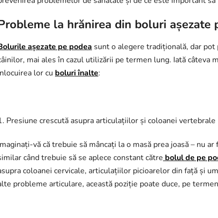
prevenirea problemelor de sănătate și de ce este important să ie
Probleme la hrănirea din boluri așezate
Bolurile așezate pe podea
sunt o alegere tradițională, dar pot
câinilor, mai ales în cazul utilizării pe termen lung. Iată câteva
înlocuirea lor cu
boluri înalte
:
1. Presiune crescută asupra articulațiilor și coloanei vertebrale
Imaginați-vă că trebuie să mâncați la o masă prea joasă – nu ar f
similar când trebuie să se aplece constant către
bolul de pe po
asupra coloanei cervicale, articulațiilor picioarelor din față și u
alte probleme articulare, această poziție poate duce, pe termen l