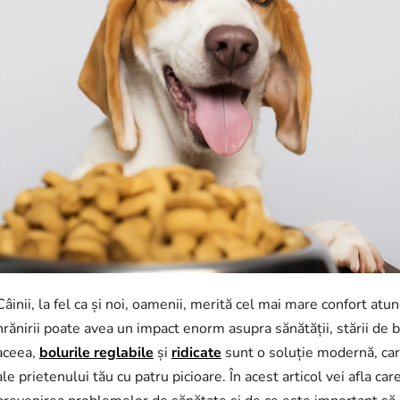
Câinii, la fel ca și noi, oamenii, merită cel mai mare confort atu
hrănirii poate avea un impact enorm asupra sănătății, stării de bi
aceea,
bolurile reglabile
și
ridicate
sunt o soluție modernă, care
ale prietenului tău cu patru picioare. În acest articol vei afla ca