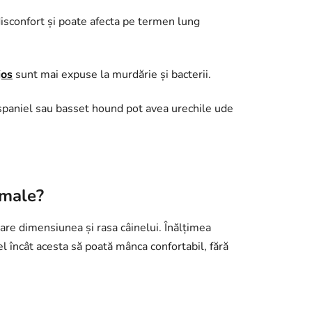
isconfort și poate afecta pe termen lung
jos
sunt mai expuse la murdărie și bacterii.
 spaniel sau basset hound pot avea urechile ude
imale?
erare dimensiunea și rasa câinelui. Înălțimea
fel încât acesta să poată mânca confortabil, fără