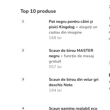
Top 10 produse
Pat negru pentru câini și
pisici Kingdog
+ alegeți un
cadou din imagine
168 lei
Scaun de birou MASTER
negru
+ funcție de masaj
gratuit
557 lei
Scaun de birou din velur gri
deschis Noto
194 lei
Scaun gaming reglabil eco