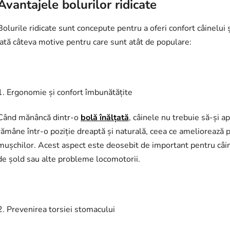
Avantajele bolurilor ridicate
Bolurile ridicate sunt concepute pentru a oferi confort câinelui 
Iată câteva motive pentru care sunt atât de populare:
1. Ergonomie și confort îmbunătățite
Când mănâncă dintr-o
bolă înălțată
, câinele nu trebuie să-și a
rămâne într-o poziție dreaptă și naturală, ceea ce ameliorează p
mușchilor. Acest aspect este deosebit de important pentru câinii
de șold sau alte probleme locomotorii.
2. Prevenirea torsiei stomacului