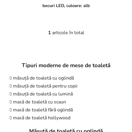
becuri LED, culoare: alb
1
articole în total
C
o
n
t
r
Tipuri moderne de mese de toaletă
o
l
măsuță de toaletă cu oglindă
u
măsuță de toaletă pentru copii
l
l
măsuță de toaletă cu lumină
i
masă de toaletă cu scaun
s
masă de toaletă fără oglindă
t
masă de toaletă hollywood
ă
r
Măsuță de toaletă cu oglindă