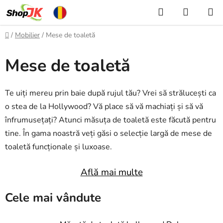
Treci
Căutare
COŞ
la
DE
conținut
Acasă
/
Mobilier
/
Mese de toaletă
CUMPĂ
Mese de toaletă
Te uiți mereu prin baie după rujul tău? Vrei să strălucești ca
o stea de la Hollywood? Vă place să vă machiați și să vă
înfrumusețați? Atunci măsuța de toaletă este făcută pentru
tine. În gama noastră veți găsi o selecție largă de mese de
toaletă funcționale și luxoase.
Află mai multe
Cele mai vândute