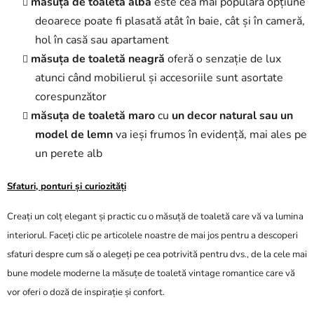
măsuța de toaletă albă
este cea mai populară opțiune
deoarece poate fi plasată atât în baie, cât și în cameră,
hol în casă sau apartament
măsuța de toaletă neagră
oferă o senzație de lux
atunci când mobilierul și accesoriile sunt asortate
corespunzător
măsuța de toaletă maro
cu
un decor natural sau un
model de lemn
va ieși frumos în evidență, mai ales pe
un perete alb
Sfaturi, ponturi și curiozități
Creați un colț elegant și practic cu o măsuță de toaletă care vă va lumina
interiorul. Faceți clic pe articolele noastre de mai jos pentru a descoperi
sfaturi despre cum să o alegeți pe cea potrivită pentru dvs., de la cele mai
bune modele moderne la măsuțe de toaletă vintage romantice care vă
vor oferi o doză de inspirație și confort.