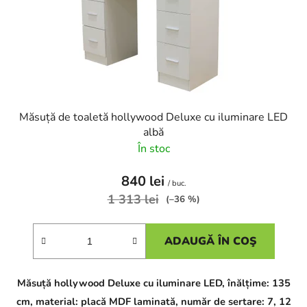
o
d
d
u
u
s
s
u
e
l
u
i
Măsuță de toaletă hollywood Deluxe cu iluminare LED
albă
În stoc
840 lei
/ buc.
1 313 lei
(–36 %)
ADAUGĂ ÎN COŞ
Măsuță hollywood Deluxe cu iluminare LED, înălțime: 135
cm, material: placă MDF laminată, număr de sertare: 7, 12