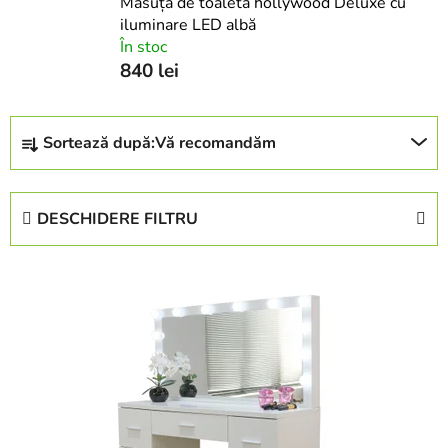
Măsuță de toaletă hollywood Deluxe cu
iluminare LED albă
În stoc
840 lei
S
Sortează după:
Vă recomandăm
e
l
e
DESCHIDERE FILTRU
c
t
L
a
i
r
s
e
t
a
ă
p
p
r
r
o