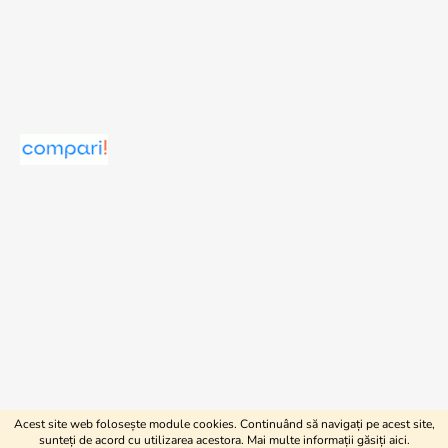
Acest site web folosește module cookies. Continuând să navigați pe acest site,
Creat de Shoptet
sunteți de acord cu utilizarea acestora. Mai multe informații găsiți
aici
.