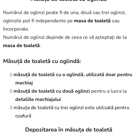
i
l
Numărul de oglinzi poate fi de una, două sau trei oglinzi,
o
r
oglinzile pot fi independente pe
masa de toaletă
sau
încorporate.
Numărul de oglinzi depinde de ceea ce vă așteptați de la
masa de toaletă
.
Măsuță de toaletă cu oglindă:
măsuță de toaletă cu o oglindă, utilizată doar pentru
machiaj
măsuță de toaletă cu două oglinzi
pentru a lucra la
detaliile machiajului
măsuța de toaletă cu trei oglinzi este utilizată pentru
coafură
Depozitarea în măsuța de toaletă