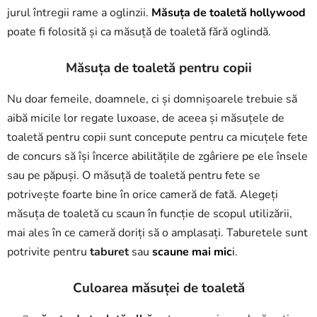
jurul întregii rame a oglinzii.
Măsuța de toaletă hollywood
poate fi folosită și ca măsuță de toaletă fără oglindă.
Măsuța de toaletă pentru copii
Nu doar femeile, doamnele, ci și domnișoarele trebuie să
aibă micile lor regate luxoase, de aceea și măsuțele de
toaletă pentru copii sunt concepute pentru ca micuțele fete
de concurs să își încerce abilitățile de zgâriere pe ele însele
sau pe păpuși. O măsuță de toaletă pentru fete se
potrivește foarte bine în orice cameră de fată. Alegeți
măsuța de toaletă cu scaun în funcție de scopul utilizării,
mai ales în ce cameră doriți să o amplasați. Taburetele sunt
potrivite pentru
taburet
sau
scaune mai mic
i
.
Culoarea măsuței de toaletă