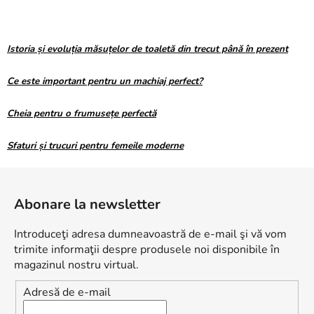
Istoria și evoluția măsuțelor de toaletă din trecut până în prezent
Ce este important pentru un machiaj perfect?
Cheia pentru o frumusețe perfectă
Sfaturi și trucuri pentru femeile moderne
S
u
Abonare la newsletter
b
s
Introduceţi adresa dumneavoastră de e-mail şi vă vom
o
trimite informaţii despre produsele noi disponibile în
l
magazinul nostru virtual.
Adresă de e-mail