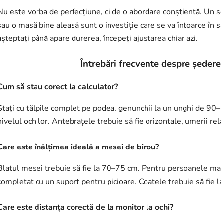
Nu este vorba de perfecțiune, ci de o abordare conștientă. Un
sau o masă bine aleasă sunt o investiție care se va întoarce în 
așteptați până apare durerea, începeți ajustarea chiar azi.
Întrebări frecvente despre ședere
Cum să stau corect la calculator?
Stați cu tălpile complet pe podea, genunchii la un unghi de 90–1
nivelul ochilor. Antebrațele trebuie să fie orizontale, umerii rel
Care este înălțimea ideală a mesei de birou?
Blatul mesei trebuie să fie la 70–75 cm. Pentru persoanele mai
completat cu un suport pentru picioare. Coatele trebuie să fie 
Care este distanța corectă de la monitor la ochi?