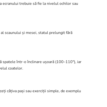
cranului trebuie să fie la nivelul ochilor sau
al scaunului și mesei, statul prelungit fără
ă spatele într-o înclinare ușoară (100–110°), iar
velul coatelor.
ceți câțiva pași sau exerciții simple, de exemplu