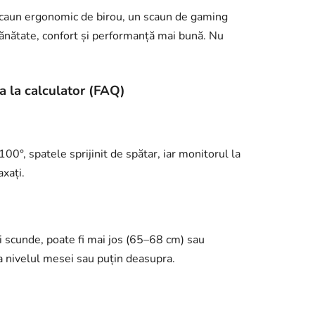
 scaun ergonomic de birou, un scaun de gaming
sănătate, confort și performanță mai bună. Nu
a la calculator (FAQ)
00°, spatele sprijinit de spătar, iar monitorul la
axați.
 scunde, poate fi mai jos (65–68 cm) sau
la nivelul mesei sau puțin deasupra.