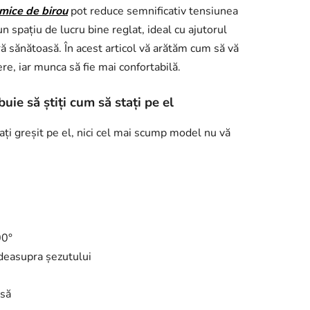
omice de birou
pot reduce semnificativ tensiunea
n spațiu de lucru bine reglat, ideal cu ajutorul
 sănătoasă. În acest articol vă arătăm cum să vă
ere, iar munca să fie mai confortabilă.
uie să știți cum să stați pe el
ați greșit pe el, nici cel mai scump model nu vă
00°
deasupra șezutului
asă