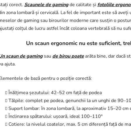
stați corect.
Scaunele de gaming
de calitate și
fotoliile ergon
din zona lombară și cervicală. La fel de important este să aveți u
meselor de gaming sau birourilor moderne care susțin o postură
ajustați colțul de lucru astfel încât coloana vertebrală să nu suf
Un scaun ergonomic nu este suficient, treb
Un scaun de gaming
sau
de birou poate
arăta bine, dar dacă st
va ajuta.
Elementele de bază pentru o poziție corectă:
Înălțimea șezutului: 42–52 cm față de podea
Tălpile: complet pe podea, genunchii la un unghi de 90–1
Suport lombar: în zona lombară, la aproximativ 15–20 cm 
Înclinarea spătarului: ușoară, ideal 100–110°
Cotiere: la nivelul coatelor, max. 5 cm diferență față de m