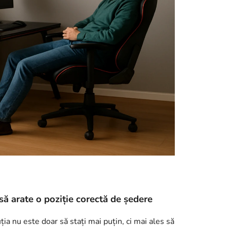
 să arate o poziție corectă de ședere
ția nu este doar să stați mai puțin, ci mai ales să