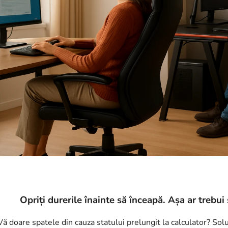
Opriți durerile înainte să înceapă. Așa ar trebui
Vă doare spatele din cauza statului prelungit la calculator? Solu