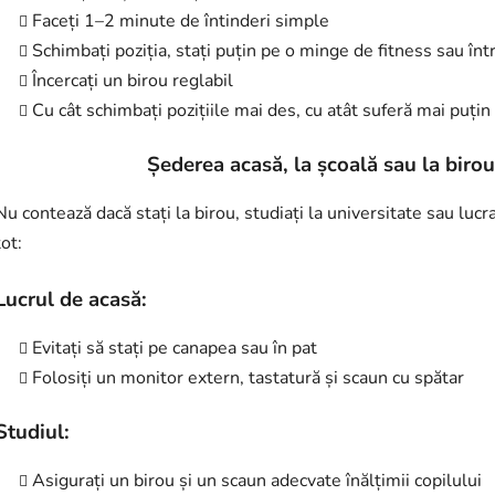
Faceți 1–2 minute de întinderi simple
Schimbați poziția, stați puțin pe o minge de fitness sau în
Încercați un birou reglabil
Cu cât schimbați pozițiile mai des, cu atât suferă mai puți
Șederea acasă, la școală sau la biro
Nu contează dacă stați la birou, studiați la universitate sau luc
tot:
Lucrul de acasă:
Evitați să stați pe canapea sau în pat
Folosiți un monitor extern, tastatură și scaun cu spătar
Studiul:
Asigurați un birou și un scaun adecvate înălțimii copilului