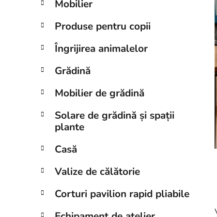
Mobilier
a
l
Produse pentru copii
ă
Îngrijirea animalelor
Grădină
Mobilier de grădină
Solare de grădină și spații
plante
Casă
Valize de călătorie
Corturi pavilion rapid pliabile
Echipament de atelier