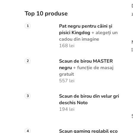
Top 10 produse
Pat negru pentru câini și
pisici Kingdog
+ alegeți un
cadou din imagine
168 lei
Scaun de birou MASTER
negru
+ funcție de masaj
gratuit
557 lei
Scaun de birou din velur gri
deschis Noto
194 lei
Scaun gaming reglabil eco