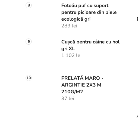
Fotoliu puf cu suport
pentru picioare din piele
ecologică gri
289 lei
Cușcă pentru câine cu hol
gri XL
1 102 lei
PRELATĂ MARO -
ARGINTIE 2X3 M
210G/M2
37 lei