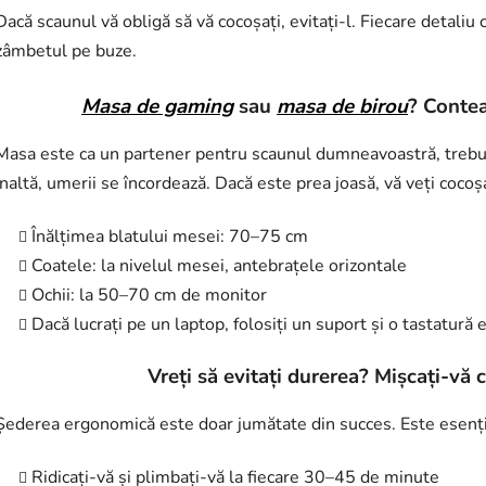
Dacă scaunul vă obligă să vă cocoșați, evitați-l. Fiecare detaliu
zâmbetul pe buze.
Masa de gaming
sau
masa de birou
? Contea
Masa este ca un partener pentru scaunul dumneavoastră, trebui
înaltă, umerii se încordează. Dacă este prea joasă, vă veți cocoșa
Înălțimea blatului mesei: 70–75 cm
Coatele: la nivelul mesei, antebrațele orizontale
Ochii: la 50–70 cm de monitor
Dacă lucrați pe un laptop, folosiți un suport și o tastatură
Vreți
să evitați durerea? Mișcați-vă c
Șederea ergonomică este doar jumătate din succes. Este esenția
Ridicați-vă și plimbați-vă la fiecare 30–45 de minute