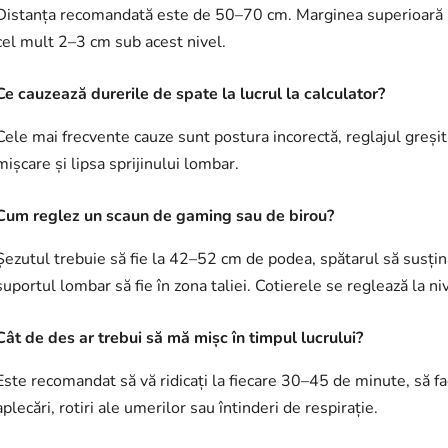
Distanța recomandată este de 50–70 cm. Marginea superioară a e
cel mult 2–3 cm sub acest nivel.
Ce cauzează durerile de spate la lucrul la calculator?
Cele mai frecvente cauze sunt postura incorectă, reglajul greșit 
mișcare și lipsa sprijinului lombar.
Cum reglez un scaun de gaming sau de birou?
Șezutul trebuie să fie la 42–52 cm de podea, spătarul să susțin
suportul lombar să fie în zona taliei. Cotierele se reglează la ni
Cât de des ar trebui să mă mișc în timpul lucrului?
Este recomandat să vă ridicați la fiecare 30–45 de minute, să fa
aplecări, rotiri ale umerilor sau întinderi de respirație.