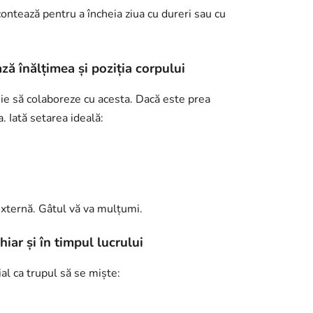
 contează pentru a încheia ziua cu dureri sau cu
ză înălțimea și poziția corpului
e să colaboreze cu acesta. Dacă este prea
. Iată setarea ideală:
 externă. Gâtul vă va mulțumi.
hiar și în timpul lucrului
l ca trupul să se miște: