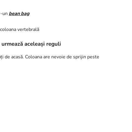
tr-un
bean bag
n coloana vertebrală
u urmează aceleași reguli
rați de acasă. Coloana are nevoie de sprijin peste