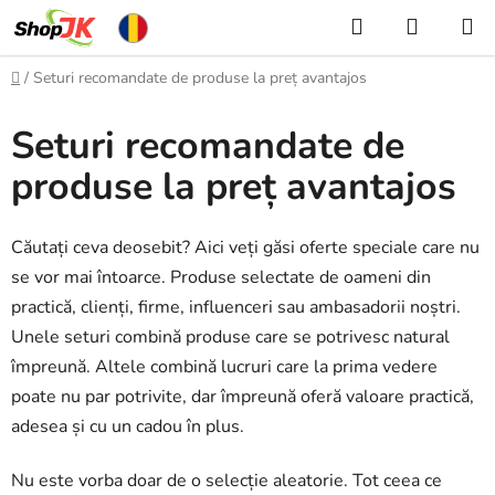
Treci
Căutare
COŞ
la
DE
conținut
Acasă
/
Seturi recomandate de produse la preț avantajos
CUMPĂ
Seturi recomandate de
produse la preț avantajos
Căutați ceva deosebit? Aici veți găsi oferte speciale care nu
se vor mai întoarce. Produse selectate de oameni din
practică, clienți, firme, influenceri sau ambasadorii noștri.
Unele seturi combină produse care se potrivesc natural
împreună. Altele combină lucruri care la prima vedere
poate nu par potrivite, dar împreună oferă valoare practică,
adesea și cu un cadou în plus.
Nu este vorba doar de o selecție aleatorie. Tot ceea ce