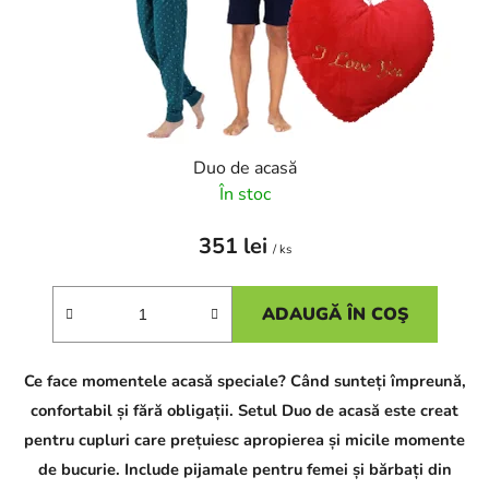
d
d
u
u
s
s
u
e
l
u
i
Duo de acasă
În stoc
351 lei
/ ks
ADAUGĂ ÎN COŞ
C
Ce face momentele acasă speciale? Când sunteți împreună,
h
a
confortabil și fără obligații. Setul Duo de acasă este creat
t
G
pentru cupluri care prețuiesc apropierea și micile momente
P
de bucurie. Include pijamale pentru femei și bărbați din
T
p