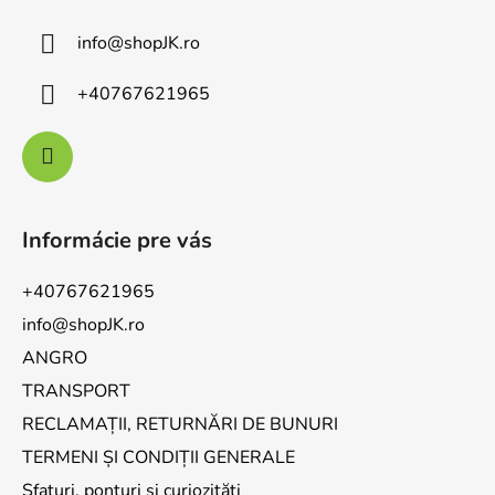
info
@
shopJK.ro
+40767621965
Informácie pre vás
+40767621965
info@shopJK.ro
ANGRO
TRANSPORT
RECLAMAȚII, RETURNĂRI DE BUNURI
TERMENI ȘI CONDIȚII GENERALE
Sfaturi, ponturi și curiozități