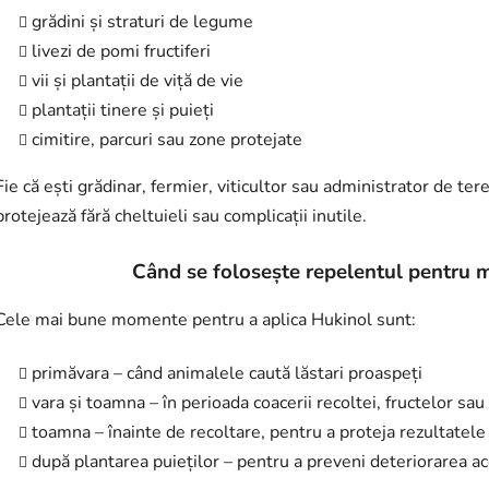
grădini și straturi de legume
livezi de pomi fructiferi
vii și plantații de viță de vie
plantații tinere și puieți
cimitire, parcuri sau zone protejate
Fie că ești grădinar, fermier, viticultor sau administrator de ter
protejează fără cheltuieli sau complicații inutile.
Când se folosește repelentul pentru mi
Cele mai bune momente pentru a aplica Hukinol sunt:
primăvara – când animalele caută lăstari proaspeți
vara și toamna – în perioada coacerii recoltei, fructelor sa
toamna – înainte de recoltare, pentru a proteja rezultatele
după plantarea puieților – pentru a preveni deteriorarea a