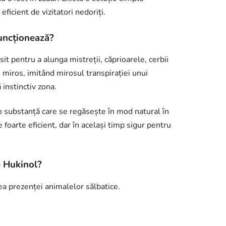
ficient de vizitatori nedoriți.
uncționează?
it pentru a alunga mistreții, căprioarele, cerbii
e miros, imitând mirosul transpirației unui
 instinctiv zona.
, o substanță care se regăsește în mod natural în
oarte eficient, dar în același timp sigur pentru
e Hukinol?
ea prezenței animalelor sălbatice.