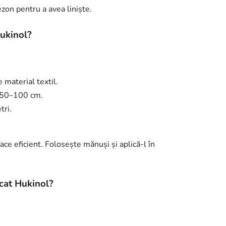
ezon pentru a avea liniște.
ukinol?
 material textil.
a 50–100 cm.
tri.
ace eficient. Folosește mănuși și aplică-l în
icat Hukinol?