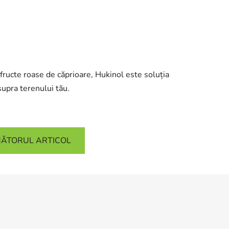
 fructe roase de căprioare, Hukinol este soluția
asupra terenului tău.
ĂTORUL ARTICOL