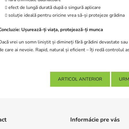
efect de lungă durată după o singură aplicare
soluție ideală pentru oricine vrea să-și protejeze grădina
Concluzie: Ușurează-ți viața, protejează-ți munca
Dacă vrei un somn liniștit și dimineți fără grădini devastate sau
de care ai nevoie. Rapid, natural și eficient – îți redă controlul 
ARTICOL ANTERIOR
URM
act
Informácie pre vás