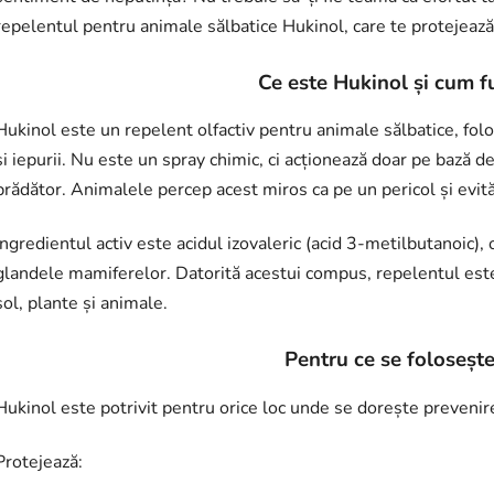
repelentul pentru animale sălbatice Hukinol, care te protejează e
Ce este Hukinol și cum f
Hukinol este un repelent olfactiv pentru animale sălbatice, folos
și iepurii. Nu este un spray chimic, ci acționează doar pe bază d
prădător. Animalele percep acest miros ca pe un pericol și evită
Ingredientul activ este acidul izovaleric (acid 3-metilbutanoic)
glandele mamiferelor. Datorită acestui compus, repelentul este f
sol, plante și animale.
Pentru ce se foloseșt
Hukinol este potrivit pentru orice loc unde se dorește prevenir
Protejează: