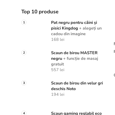
Top 10 produse
Pat negru pentru câini și
pisici Kingdog
+ alegeți un
cadou din imagine
168 lei
Scaun de birou MASTER
negru
+ funcție de masaj
gratuit
557 lei
Scaun de birou din velur gri
deschis Noto
194 lei
Scaun gaming reglabil eco