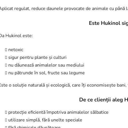
Aplicat regulat, reduce daunele provocate de animale cu până 
Este Hukinol si
Da Hukinol este:
netoxic
sigur pentru plante și culturi
nu dăunează animalelor sau mediului
nu pătrunde în sol, fructe sau legume
Este o soluție naturală și ecologică, care îți economisește bani, 
De ce clienții aleg 
protecție eficientă împotriva animalelor sălbatice
utilizare simplă, fără unelte speciale
fără chimicale dăunătoare