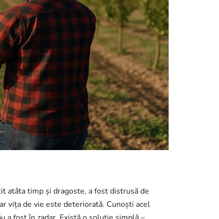
tit atâta timp și dragoste, a fost distrusă de
iar vița de vie este deteriorată. Cunoști acel
 a fost în zadar. Există o soluție simplă –