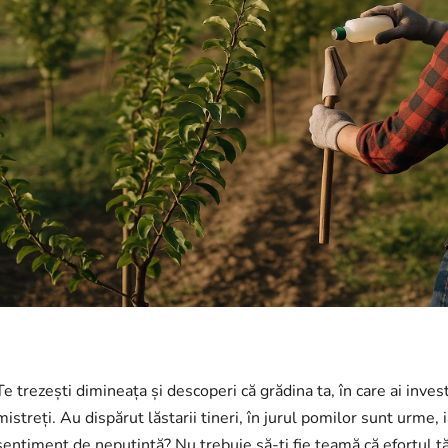
Te trezești dimineața și descoperi că grădina ta, în care ai inves
mistreți. Au dispărut lăstarii tineri, în jurul pomilor sunt urme, 
sentiment de neputință? Nu trebuie să-ți fie teamă că efortul tău