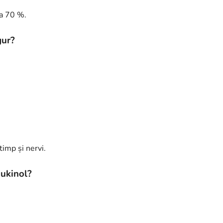
la 70 %.
gur?
timp și nervi.
Hukinol?