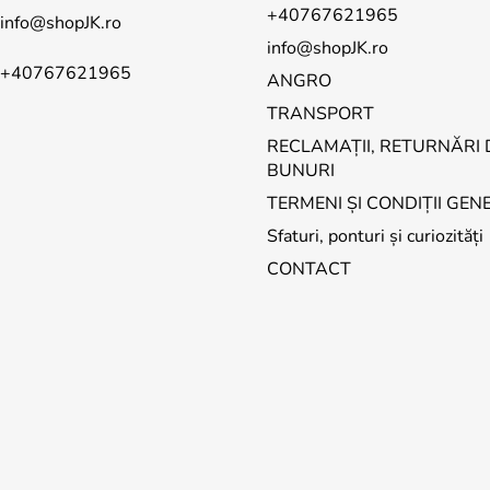
+40767621965
info
@
shopJK.ro
info@shopJK.ro
+40767621965
ANGRO
TRANSPORT
RECLAMAȚII, RETURNĂRI 
BUNURI
TERMENI ȘI CONDIȚII GEN
Sfaturi, ponturi și curiozități
CONTACT