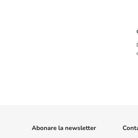
S
u
Abonare la newsletter
Cont
b