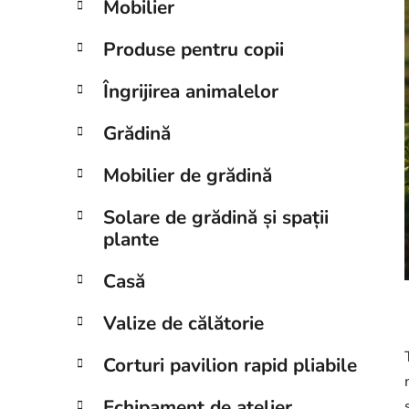
Mobilier
a
l
Produse pentru copii
ă
Îngrijirea animalelor
Grădină
Mobilier de grădină
Solare de grădină și spații
plante
Casă
Valize de călătorie
Corturi pavilion rapid pliabile
Echipament de atelier