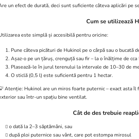
Are un efect de durată, deci sunt suficiente câteva aplicări pe s
Cum se utilizează H
Utilizarea este simplă și accesibilă pentru oricine:
Pune câteva picături de Hukinol pe o cârpă sau o bucată de
Așaz-o pe un țăruș, crenguță sau fir – la o înălțime de cc
Plasează-le în jurul terenului la intervale de 10–30 de me
O sticlă (0,5 l) este suficientă pentru 1 hectar.
💡 Atenție: Hukinol are un miros foarte puternic – exact asta îl f
exterior sau într-un spațiu bine ventilat.
Cât de des trebuie reapl
o dată la 2–3 săptămâni, sau
după ploi puternice sau vânt, care pot estompa mirosul