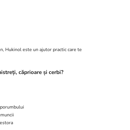
en, Hukinol este un ajutor practic care te
streți, căprioare și cerbi?
u porumbului
 muncii
cestora