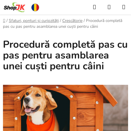
Treci
Căutare
COŞ
la
DE
conținut
Acasă
/
Sfaturi, ponturi și curiozități
/
Crescătorie
/
Procedură completă
CUMPĂ
pas cu pas pentru asamblarea unei cuști pentru câini
Procedură completă pas cu
pas pentru asamblarea
unei cuști pentru câini