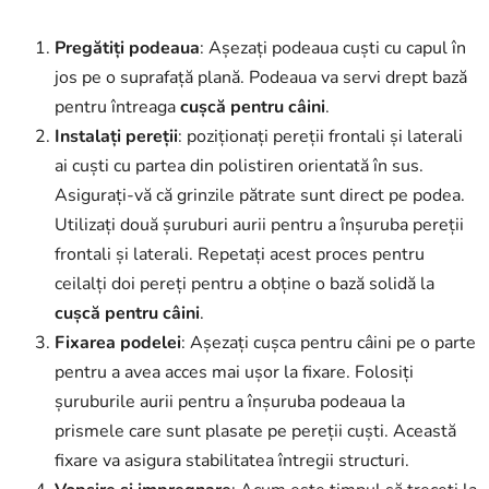
Pregătiți podeaua
: Așezați podeaua cuști cu capul în
jos pe o suprafață plană. Podeaua va servi drept bază
pentru întreaga
cușcă pentru câini
.
Instalați pereții
: poziționați pereții frontali și laterali
ai cuști cu partea din polistiren orientată în sus.
Asigurați-vă că grinzile pătrate sunt direct pe podea.
Utilizați două șuruburi aurii pentru a înșuruba pereții
frontali și laterali. Repetați acest proces pentru
ceilalți doi pereți pentru a obține o bază solidă la
cușcă pentru câini
.
Fixarea podelei
: Așezați cușca pentru câini pe o parte
pentru a avea acces mai ușor la fixare. Folosiți
șuruburile aurii pentru a înșuruba podeaua la
prismele care sunt plasate pe pereții cuști. Această
fixare va asigura stabilitatea întregii structuri.