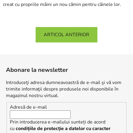
creat cu propriile mâini un nou cămin pentru câinele lor.
ARTICOL ANTERIOR
S
u
Abonare la newsletter
b
s
Introduceţi adresa dumneavoastră de e-mail şi vă vom
o
trimite informaţii despre produsele noi disponibile în
l
magazinul nostru virtual.
Adresă de e-mail
Prin introducerea e-mailului sunteți de acord
cu
condițiile de protecție a datelor cu caracter