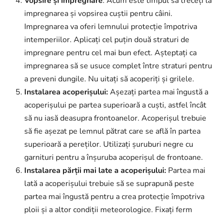
Vopsire și impregnare
: Acum este timpul să treceți la
impregnarea și vopsirea cuștii pentru câini.
Impregnarea va oferi lemnului protecție împotriva
intemperiilor. Aplicați cel puțin două straturi de
impregnare pentru cel mai bun efect. Așteptați ca
impregnarea să se usuce complet între straturi pentru
a preveni dungile. Nu uitați să acoperiți și grilele.
Instalarea acoperișului:
Așezați partea mai îngustă a
acoperișului pe partea superioară a cuști, astfel încât
să nu iasă deasupra frontoanelor. Acoperișul trebuie
să fie așezat pe lemnul pătrat care se află în partea
superioară a pereților. Utilizați șuruburi negre cu
garnituri pentru a înșuruba acoperișul de frontoane.
Instalarea părții mai late a acoperișului:
Partea mai
lată a acoperișului trebuie să se suprapună peste
partea mai îngustă pentru a crea protecție împotriva
ploii și a altor condiții meteorologice. Fixați ferm