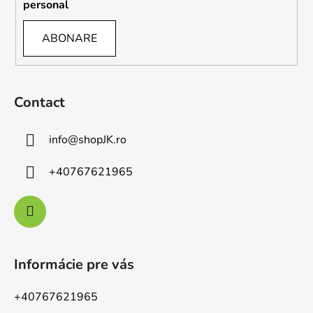
personal
ABONARE
Contact
info
@
shopJK.ro
+40767621965
Informácie pre vás
+40767621965