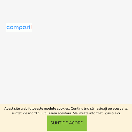
Acest site web folosește module cookies. Continuând să navigați pe acest site,
Creat de Shoptet
sunteți de acord cu utilizarea acestora. Mai multe informații găsiți
aici
.
Drepturi de autor 2026
shopJK.ro
. Toate drepturile
SUNT DE ACORD
rezervate.