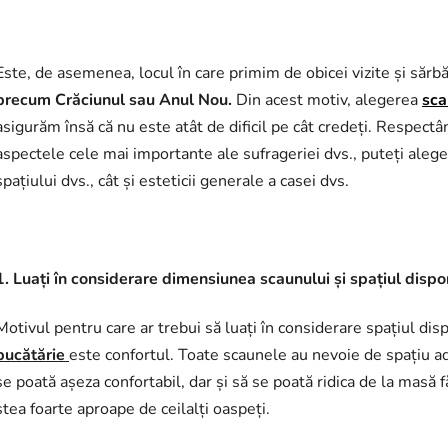
Este, de asemenea, locul în care primim de obicei vizite și să
precum Crăciunul sau Anul Nou.
Din acest motiv, alegerea
sca
asigurăm însă că nu este atât de dificil pe cât credeți. Respectâ
aspectele cele mai importante ale sufrageriei dvs., puteți aleg
spațiului dvs., cât și esteticii generale a casei dvs.
1. Luați în considerare dimensiunea scaunului și spațiul dispon
Motivul pentru care ar trebui să luați în considerare spațiul di
bucătărie
este confortul. Toate scaunele au nevoie de spațiu a
se poată așeza confortabil, dar și să se poată ridica de la masă 
stea foarte aproape de ceilalți oaspeți.