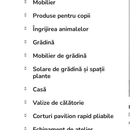
Mobilier
a
l
Produse pentru copii
ă
Îngrijirea animalelor
Grădină
Mobilier de grădină
Solare de grădină și spații
plante
Casă
Valize de călătorie
Corturi pavilion rapid pliabile
Echipament de atelier