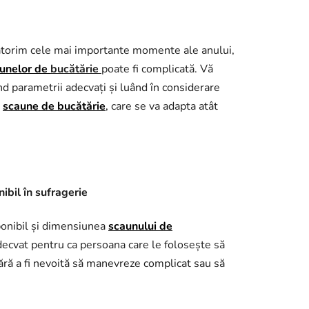
rbătorim cele mai importante momente ale anului,
unelor de
bucătărie
poate fi complicată. Vă
nd parametrii adecvați și luând în considerare
e
scaune de bucătărie
,
care se va adapta atât
ibil în sufragerie
sponibil și dimensiunea
scaunului de
decvat pentru ca persoana care le folosește să
fără a fi nevoită să manevreze complicat sau să