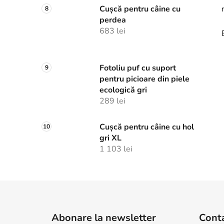
Cușcă pentru câine cu
perdea
683 lei
Fotoliu puf cu suport
pentru picioare din piele
ecologică gri
289 lei
Cușcă pentru câine cu hol
gri XL
1 103 lei
S
u
Abonare la newsletter
Cont
b