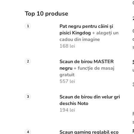
Top 10 produse
Pat negru pentru câini și
pisici Kingdog
+ alegeți un
cadou din imagine
168 lei
Scaun de birou MASTER
negru
+ funcție de masaj
gratuit
557 lei
Scaun de birou din velur gri
deschis Noto
194 lei
Scaun gaming reglabil eco