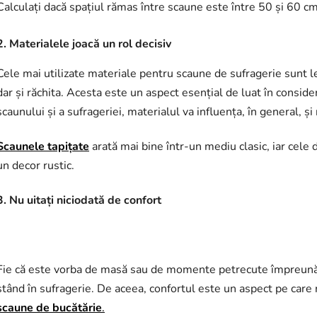
Calculați dacă spațiul rămas între scaune este între 50 și 60 cm
2. Materialele joacă un rol decisiv
Cele mai utilizate materiale pentru scaune de sufragerie sunt 
dar și răchita. Acesta este un aspect esențial de luat în conside
scaunului și a sufrageriei, materialul va influența, în general, și
Scaunele tapițate
arată mai bine într-un mediu clasic, iar cele 
un decor rustic.
3. Nu uitați niciodată de confort
Fie că este vorba de masă sau de momente petrecute împreună c
stând în sufragerie. De aceea, confortul este un aspect pe care n
scaune de bucătărie
.