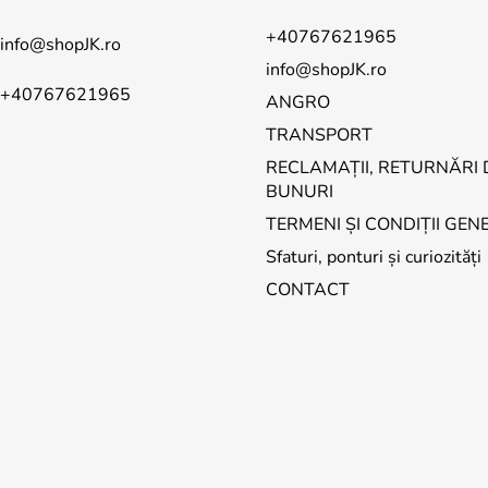
+40767621965
info
@
shopJK.ro
info@shopJK.ro
+40767621965
ANGRO
TRANSPORT
RECLAMAȚII, RETURNĂRI 
BUNURI
TERMENI ȘI CONDIȚII GEN
Sfaturi, ponturi și curiozități
CONTACT