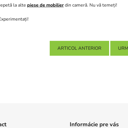
repetă la alte
piese de mobilier
din cameră. Nu vă temeți!
Experimentați!
ARTICOL ANTERIOR
URM
act
Informácie pre vás