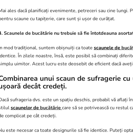
Mai ales dacă planificați evenimente, petreceri sau cine lungi. P
pentru scaune cu tapițerie, care sunt și ușor de curățat.
4. Scaunele de bucătărie nu trebuie să fie întotdeauna asorta
În mod tradițional, suntem obișnuiți ca toate
scaunele de
bucă
identice. În zilele noastre, însă, este posibil să combinați diferit
simplu uimitor. Acest lucru este deosebit de eficient dacă aveț
Combinarea unui scaun de sufragerie cu 
ușoară decât credeți.
Dacă sufrageria dvs. este un spațiu deschis, probabil vă aflați î
stilul
scaunelor de
bucătărie
care să se potrivească cu restul c
de complicat pe cât credeți.
Nu este necesar ca toate designurile să fie identice. Puteți opta