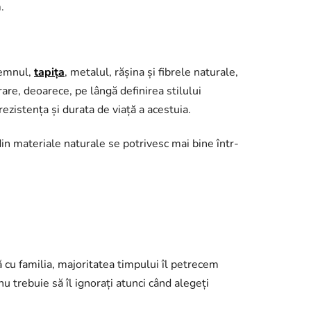
.
lemnul,
tapița
, metalul, rășina și fibrele naturale,
rare, deoarece, pe lângă definirea stilului
 rezistența și durata de viață a acestuia.
din materiale naturale se potrivesc mai bine într-
u familia, majoritatea timpului îl petrecem
u trebuie să îl ignorați atunci când alegeți