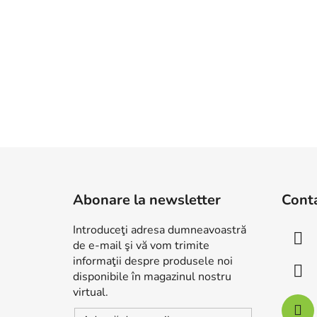
S
u
Abonare la newsletter
Cont
b
s
Introduceţi adresa dumneavoastră
o
de e-mail şi vă vom trimite
l
informaţii despre produsele noi
disponibile în magazinul nostru
virtual.