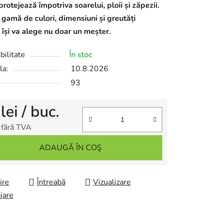
protejează împotriva soarelui, ploii și zăpezii.
 gamă de culori, dimensiuni și greutăți
e își va alege nu doar un meșter.
bilitate
În stoc
la:
10.8.2026
93
 lei
/ buc.
 fără TVA
re preţ:
ADAUGĂ ÎN COŞ
ire
Întreabă
Vizualizare
jare