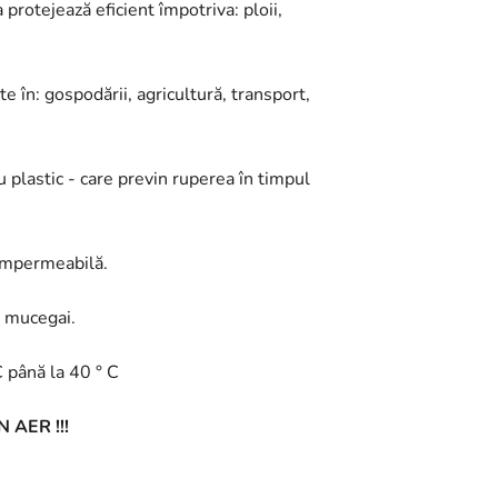
 protejează eficient împotriva: ploii,
zate în: gospodării, agricultură, transport,
 plastic - care previn ruperea în timpul
 impermeabilă.
a mucegai.
 până la 40 ° C
AER !!!