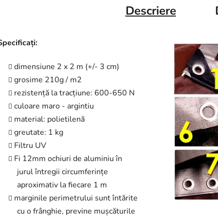
Descriere
Specificați:
dimensiune 2 x 2 m (+/- 3 cm)
grosime 210g / m2
rezistență la tracțiune: 600-650 N
culoare maro - argintiu
material: polietilenă
greutate: 1 kg
Filtru UV
Fi 12mm ochiuri de aluminiu în
jurul întregii circumferințe
aproximativ la fiecare 1 m
marginile perimetrului sunt întărite
cu o frânghie, previne mușcăturile