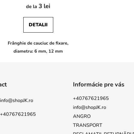
3 lei
de la
DETALII
Frânghie de cauciuc de fixare,
diametru: 6 mm, 12 mm
act
Informácie pre vás
+40767621965
info
@
shopJK.ro
info@shopJK.ro
+40767621965
ANGRO
TRANSPORT