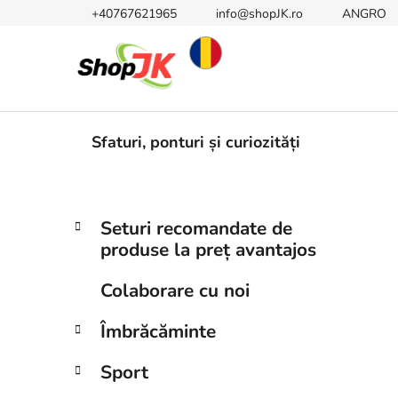
Treci
+40767621965
info@shopJK.ro
ANGRO
la
conținut
Sfaturi, ponturi și curiozități
B
C
Sari
Seturi recomandate de
a
peste
a
produse la preț avantajos
t
categorii
r
e
ă
Colaborare cu noi
g
l
o
Îmbrăcăminte
a
r
i
t
Sport
i
e