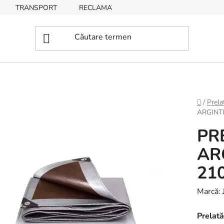
TRANSPORT
RECLAMAȚII, RETURNĂRI DE BUNURI
Acasă
/
Prela
ARGINT
PR
AR
21
Marcă:
Prelată