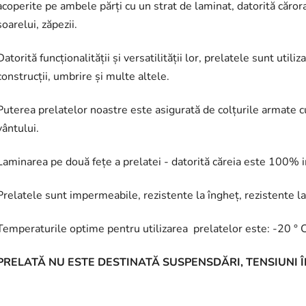
acoperite pe ambele părți cu un strat de laminat, datorită cărora
soarelui, zăpezii.
Datorită funcționalității și versatilității lor, prelatele sunt utili
construcții, umbrire și multe altele.
Puterea prelatelor noastre este asigurată de colțurile armate cu
vântului.
Laminarea pe două fețe a prelatei - datorită căreia este 100%
Prelatele sunt impermeabile, rezistente la îngheț, rezistente l
Temperaturile optime pentru utilizarea prelatelor este: -20 ° C
PRELATĂ NU ESTE DESTINATĂ SUSPENSDĂRI, TENSIUNI ÎN 