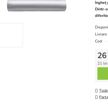
îngheț 
Dintr-o
diferit
Disponi
Livrare 
Cod:
26
21 lei
Evalua
Tipăr
Parta