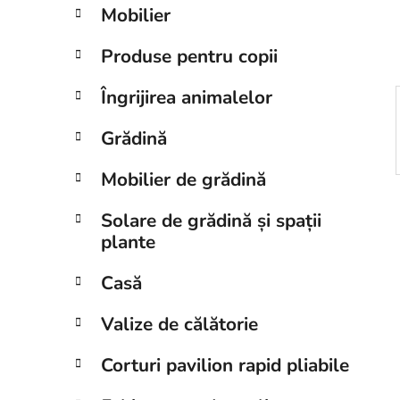
r
Mobilier
a
l
Produse pentru copii
ă
Îngrijirea animalelor
Grădină
Mobilier de grădină
Solare de grădină și spații
plante
Casă
Valize de călătorie
Corturi pavilion rapid pliabile