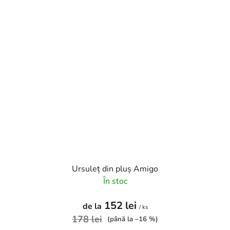
Ursuleț din pluș Amigo
În stoc
152 lei
de la
/ ks
178 lei
(până la –16 %)