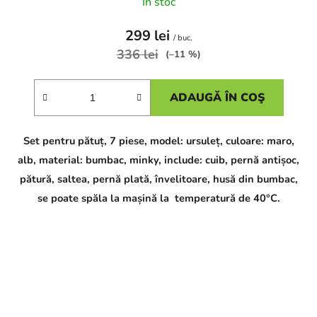
În stoc
299 lei
/ buc.
336 lei
(–11 %)
ADAUGĂ ÎN COŞ
Set pentru pătuț, 7 piese, model: ursuleț, culoare: maro,
alb, material: bumbac, minky, include: cuib, pernă antișoc,
pătură, saltea, pernă plată, învelitoare, husă din bumbac,
se poate spăla la mașină la temperatură de 40°C.