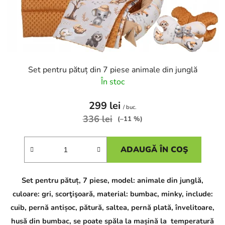
Set pentru pătuț din 7 piese animale din junglă
În stoc
299 lei
/ buc.
336 lei
(–11 %)
ADAUGĂ ÎN COŞ
Set pentru pătuț, 7 piese, model: animale din junglă,
culoare: gri,
scorţişoară
, material: bumbac, minky, include:
cuib, pernă antișoc, pătură, saltea, pernă plată, învelitoare,
husă din bumbac, se poate spăla la mașină la temperatură