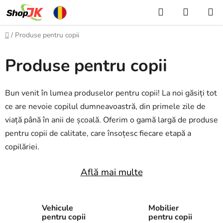
Treci
Căutare
COŞ
la
DE
conținut
Acasă
/
Produse pentru copii
CUMPĂ
Produse pentru copii
Bun venit în lumea produselor pentru copii! La noi găsiți tot
ce are nevoie copilul dumneavoastră, din primele zile de
viață până în anii de școală. Oferim o gamă largă de produse
pentru copii de calitate, care însoțesc fiecare etapă a
copilăriei.
Află mai multe
Vehicule
Mobilier
pentru copii
pentru copii