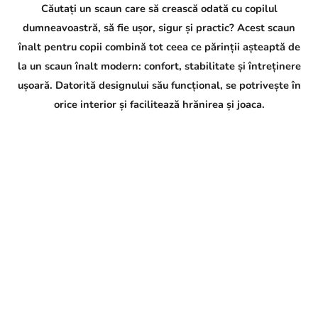
Căutați un scaun care să crească odată cu copilul
dumneavoastră, să fie ușor, sigur și practic? Acest scaun
înalt pentru copii combină tot ceea ce părinții așteaptă de
la un scaun înalt modern: confort, stabilitate și întreținere
ușoară. Datorită designului său funcțional, se potrivește în
orice interior și facilitează hrănirea și joaca.