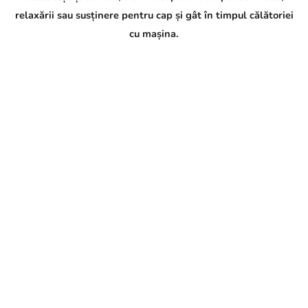
p
relaxării sau susținere pentru cap și gât în timpul călătoriei
o
v
cu mașina.
e
d
a
l
: