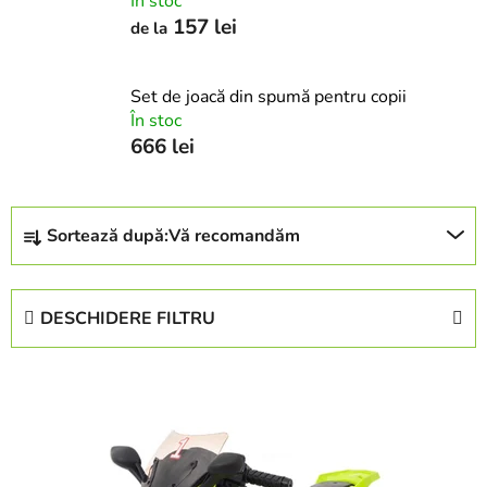
În stoc
157 lei
de la
Set de joacă din spumă pentru copii
În stoc
666 lei
S
Sortează după:
Vă recomandăm
e
l
e
DESCHIDERE FILTRU
c
t
L
a
i
r
s
e
t
a