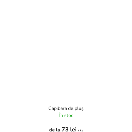
Capibara de pluș
În stoc
73 lei
de la
/ ks