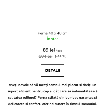
Pernă 40 x 40 cm
În stoc
89 lei
/ buc.
104 lei
(–14 %)
DETALII
C
Aveți nevoie să vă faceți somnul mai plăcut și doriți un
h
a
suport eficient pentru cap și gât care să îmbunătățească
t
G
calitatea odihnei? Perna stilată din bumbac garantează
P
delicatețe și confort, oferind suport în timpul somnului,
T