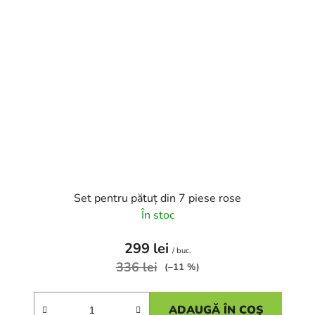
Set pentru pătuț din 7 piese rose
În stoc
299 lei
/ buc.
336 lei
(–11 %)
ADAUGĂ ÎN COŞ