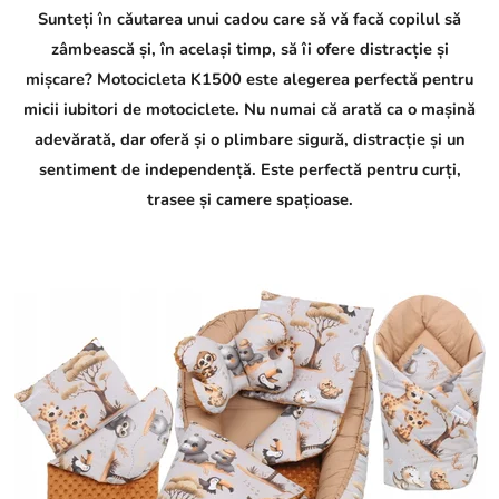
Sunteți în căutarea unui cadou care să vă facă copilul să
zâmbească și, în același timp, să îi ofere distracție și
mișcare? Motocicleta K1500 este alegerea perfectă pentru
micii iubitori de motociclete. Nu numai că arată ca o mașină
adevărată, dar oferă și o plimbare sigură, distracție și un
sentiment de independență. Este perfectă pentru curți,
trasee și camere spațioase.