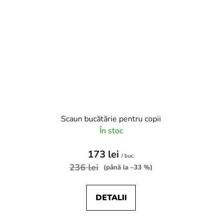
Scaun bucătărie pentru copii
În stoc
173 lei
/ buc.
236 lei
(până la –33 %)
DETALII