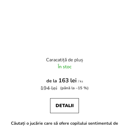
Caracatiță de pluș
În stoc
163 lei
de la
/ ks
194 lei
(până la –15 %)
DETALII
Căutați o jucărie care să ofere copilului sentimentul de