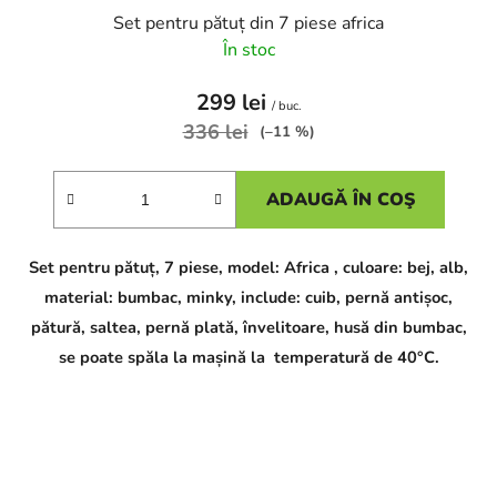
Set pentru pătuț din 7 piese africa
În stoc
299 lei
/ buc.
336 lei
(–11 %)
ADAUGĂ ÎN COŞ
Set pentru pătuț, 7 piese, model: Africa , culoare: bej, alb,
material: bumbac, minky, include: cuib, pernă antișoc,
pătură, saltea, pernă plată, învelitoare, husă din bumbac,
se poate spăla la mașină la temperatură de 40°C.