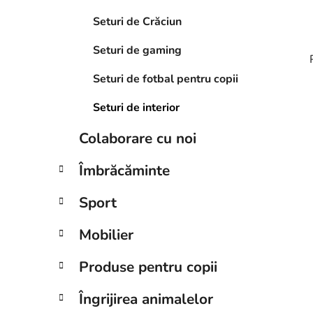
a
Seturi de Crăciun
l
ă
Seturi de gaming
Seturi de fotbal pentru copii
Seturi de interior
i
Colaborare cu noi
Îmbrăcăminte
Sport
Mobilier
Produse pentru copii
Îngrijirea animalelor