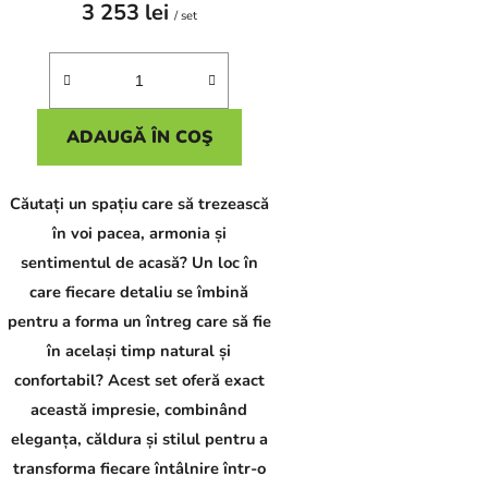
3 253 lei
/ set
ADAUGĂ ÎN COŞ
Căutați un spațiu care să trezească
în voi pacea, armonia și
sentimentul de acasă? Un loc în
care fiecare detaliu se îmbină
pentru a forma un întreg care să fie
în același timp natural și
confortabil? Acest set oferă exact
această impresie, combinând
eleganța, căldura și stilul pentru a
transforma fiecare întâlnire într-o