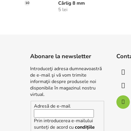
Cârlig 8 mm
5 lei
S
u
Abonare la newsletter
Cont
b
s
Introduceţi adresa dumneavoastră
o
de e-mail şi vă vom trimite
l
informaţii despre produsele noi
disponibile în magazinul nostru
virtual.
Adresă de e-mail
Prin introducerea e-mailului
sunteți de acord cu
condițiile