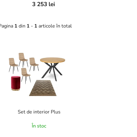
3 253 lei
Pagina
1
din
1
-
1
articole în total
L
s
t
ă
p
r
o
d
Set de interior Plus
u
s
În stoc
e