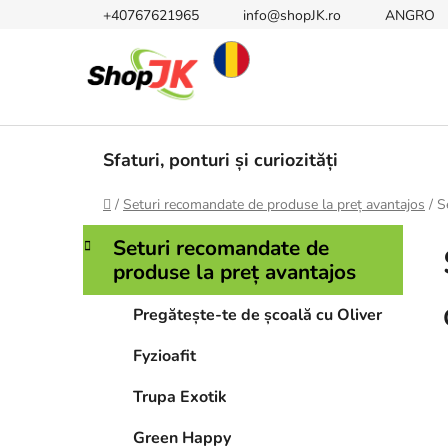
Treci
+40767621965
info@shopJK.ro
ANGRO
la
conținut
Sfaturi, ponturi și curiozități
Acasă
/
Seturi recomandate de produse la preț avantajos
/
S
B
C
Sari
Seturi recomandate de
a
peste
a
produse la preț avantajos
t
categorii
r
e
ă
Pregătește-te de școală cu Oliver
g
l
o
Fyzioafit
a
r
i
t
Trupa Exotik
i
e
Green Happy
r