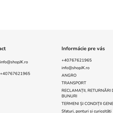
act
Informácie pre vás
+40767621965
info
@
shopJK.ro
info@shopJK.ro
+40767621965
ANGRO
TRANSPORT
RECLAMAȚII, RETURNĂRI 
BUNURI
TERMENI ȘI CONDIȚII GEN
Sfaturi, ponturi și curiozități