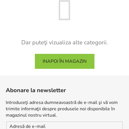
Dar puteţi vizualiza alte categorii.
INAPOI ÎN MAGAZIN
S
u
Abonare la newsletter
b
s
Introduceţi adresa dumneavoastră de e-mail şi vă vom
o
trimite informaţii despre produsele noi disponibile în
l
magazinul nostru virtual.
Adresă de e-mail