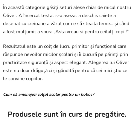
În această categorie găsiți seturi alese chiar de micul nostru
Oliver. A încercat testat s-a așezat a deschis caiete a
desenat cu creioane a văzut cum e să stea la teme… și când
a fost mulțumit a spus: „Asta vreau și pentru ceilalți copii!”
Rezultatul este un colț de lucru primitor și funcțional care
răspunde nevoilor micilor școlari și îi bucură pe părinți prin
practicitate siguranță și aspect elegant. Alegerea lui Oliver
este nu doar drăguță ci și gândită pentru că cei mici știu ce
le convine copiilor.
Cum să amenajezi colțul școlar pentru un boboc?
Produsele sunt în curs de pregătire.