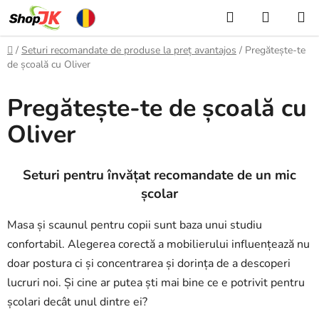
Treci
Căutare
COŞ
la
DE
conținut
Acasă
/
Seturi recomandate de produse la preț avantajos
/
Pregătește-te
CUMPĂ
de școală cu Oliver
Pregătește-te de școală cu
Oliver
Seturi pentru învățat recomandate de un mic
școlar
Masa și scaunul pentru copii sunt baza unui studiu
confortabil. Alegerea corectă a mobilierului influențează nu
doar postura ci și concentrarea și dorința de a descoperi
lucruri noi. Și cine ar putea ști mai bine ce e potrivit pentru
școlari decât unul dintre ei?