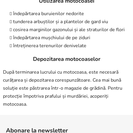
Utilizarea motocoasei
îndepărtarea buruienilor nedorite
tunderea arbuștilor și a plantelor de gard viu
cosirea marginilor gazonului și ale straturilor de flori
îndepărtarea mușchiului de pe ziduri
întreținerea terenurilor denivelate
Depozitarea motocoaselor
După terminarea lucrului cu motocoasa, este necesară
curățarea și depozitarea corespunzătoare. Cea mai bună
soluție este păstrarea într-o magazie de grădină. Pentru
protecție împotriva prafului și murdăriei, acoperiți
motocoasa.
S
u
Abonare la newsletter