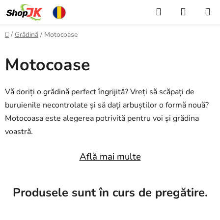
Treci
Căutare
COŞ
la
DE
conținut
Acasă
/
Grădină
/
Motocoase
CUMPĂ
Motocoase
Vă doriți o grădină perfect îngrijită? Vreți să scăpați de
buruienile necontrolate și să dați arbuștilor o formă nouă?
Motocoasa este alegerea potrivită pentru voi și grădina
voastră.
Află mai multe
Produsele sunt în curs de pregătire.