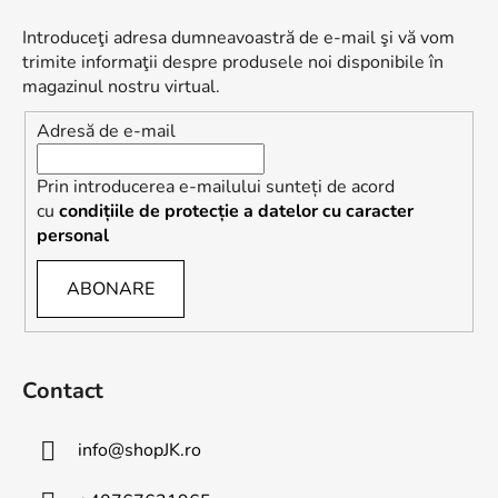
b
s
Introduceţi adresa dumneavoastră de e-mail şi vă vom
o
trimite informaţii despre produsele noi disponibile în
l
magazinul nostru virtual.
Adresă de e-mail
Prin introducerea e-mailului sunteți de acord
cu
condițiile de protecție a datelor cu caracter
personal
ABONARE
Contact
info
@
shopJK.ro