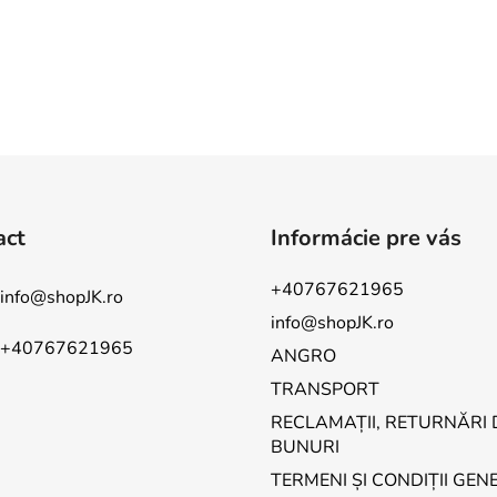
act
Informácie pre vás
+40767621965
info
@
shopJK.ro
info@shopJK.ro
+40767621965
ANGRO
TRANSPORT
RECLAMAȚII, RETURNĂRI 
BUNURI
TERMENI ȘI CONDIȚII GEN