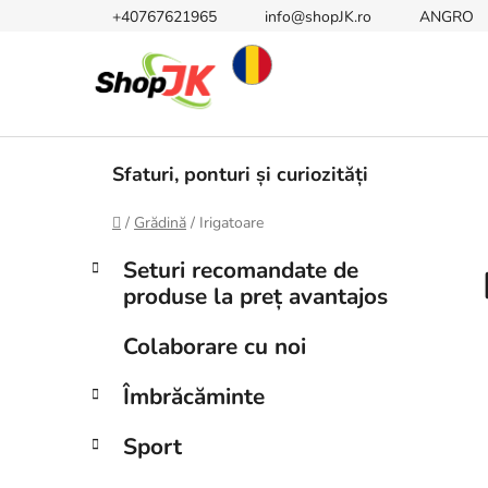
Treci
+40767621965
info@shopJK.ro
ANGRO
la
conținut
Sfaturi, ponturi și curiozități
Acasă
/
Grădină
/
Irigatoare
B
C
Sari
Seturi recomandate de
a
peste
a
produse la preț avantajos
t
categorii
r
e
ă
Colaborare cu noi
g
l
o
Îmbrăcăminte
a
r
i
t
Sport
i
e
r