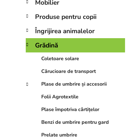
Mobilier
a
l
Produse pentru copii
ă
Îngrijirea animalelor
Grădină
Coletoare solare
Cărucioare de transport
Plase de umbrire și accesorii
Folii Agrotextile
Plase împotriva cârtițelor
Benzi de umbrire pentru gard
Prelate umbrire