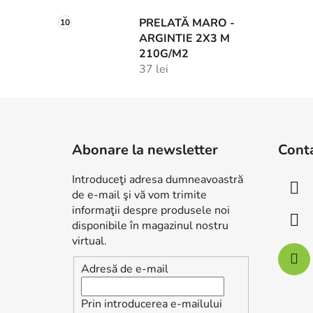
PRELATĂ MARO -
ARGINTIE 2X3 M
210G/M2
37 lei
S
u
Abonare la newsletter
Cont
b
s
Introduceţi adresa dumneavoastră
o
de e-mail şi vă vom trimite
l
informaţii despre produsele noi
disponibile în magazinul nostru
virtual.
Adresă de e-mail
Prin introducerea e-mailului