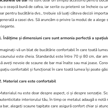
Scaunele de bar
nu sunt doar un simplu accesoriu pentru bucătăr
cu o ceașcă bună de cafea, iar serile cu prietenii se încheie cu 
bar pentru bucătăria dvs., trebuie să luați câteva decizii impor
generală a casei dvs. Să aruncăm o privire la modul de a alege sca
elegante.
1. Înălțime și dimensiuni care sunt armonia perfectă a spațiul
Imaginați-vă un blat de bucătărie confortabil în care toată lume
scaunului este cheia. Standardul este între 70 și 80 cm, dar amint
să aveți nevoie de scaune de bar mai înalte sau mai joase. Core
spațiu confortabil și funcțional în care toată lumea își poate găsi
2. Material care este confortabil
Materialul nu este doar despre aspect, ci și despre senzație. S
autenticitate interiorului tău, în timp ce metalul adaugă o notă
la bar, alegeți scaune tapițate care asigură confort chiar și atun