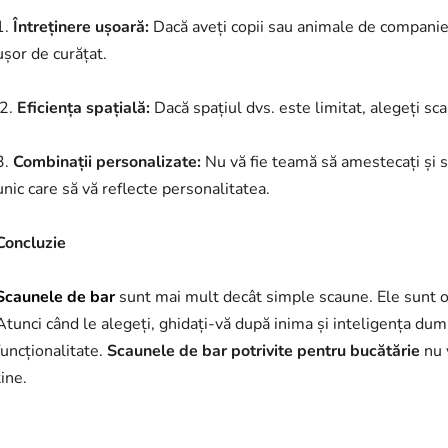
1.
Întreținere ușoară:
Dacă aveți copii sau animale de companie,
ușor de curățat.
2.
Eficiența spațială:
Dacă spațiul dvs. este limitat, alegeți sc
3.
Combinații personalizate:
Nu vă fie teamă să amestecați și 
unic care să vă reflecte personalitatea.
Concluzie
Scaunele de bar
sunt mai mult decât simple scaune. Ele sunt o 
Atunci când le alegeți, ghidați-vă după inima și inteligența dum
funcționalitate.
Scaunele de bar potrivite pentru bucătărie
nu v
tine.