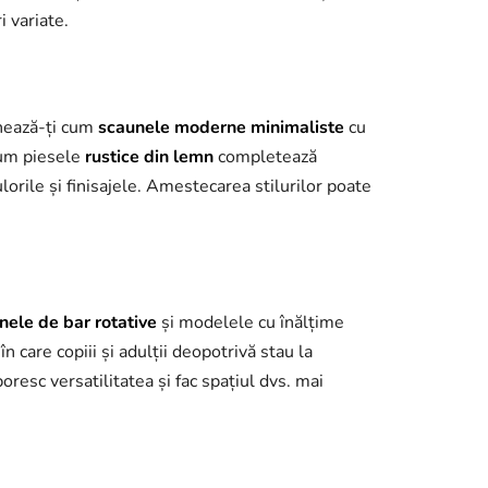
i variate.
inează-ți cum
scaunele moderne minimaliste
cu
 cum piesele
rustice din lemn
completează
lorile și finisajele. Amestecarea stilurilor poate
nele de bar rotative
și modelele cu înălțime
n care copiii și adulții deopotrivă stau la
poresc versatilitatea și fac spațiul dvs. mai