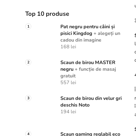
Top 10 produse
Pat negru pentru câini și
pisici Kingdog
+ alegeți un
cadou din imagine
168 lei
Scaun de birou MASTER
negru
+ funcție de masaj
gratuit
557 lei
Scaun de birou din velur gri
deschis Noto
194 lei
Scaun gaming reglabil eco