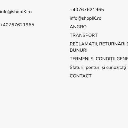
+40767621965
info
@
shopJK.ro
info@shopJK.ro
+40767621965
ANGRO
TRANSPORT
RECLAMAȚII, RETURNĂRI 
BUNURI
TERMENI ȘI CONDIȚII GEN
Sfaturi, ponturi și curiozități
CONTACT