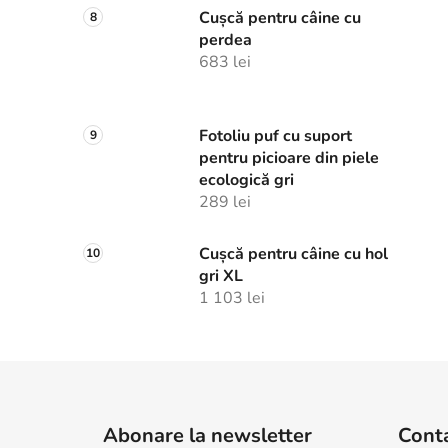
Cușcă pentru câine cu
perdea
683 lei
Fotoliu puf cu suport
pentru picioare din piele
ecologică gri
289 lei
Cușcă pentru câine cu hol
gri XL
1 103 lei
S
u
Abonare la newsletter
Cont
b