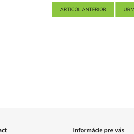
ARTICOL ANTERIOR
URM
act
Informácie pre vás