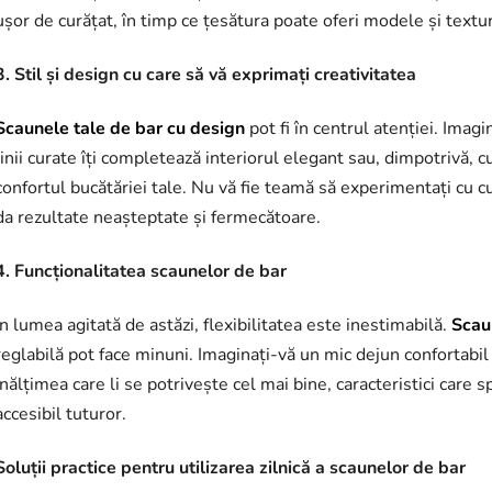
ușor de curățat, în timp ce țesătura poate oferi modele și textur
3. Stil și design cu care să vă exprimați creativitatea
Scaunele tale de bar cu design
pot fi în centrul atenției. Imag
linii curate îți completează interiorul elegant sau, dimpotrivă,
confortul bucătăriei tale. Nu vă fie teamă să experimentați cu cu
da rezultate neașteptate și fermecătoare.
4. Funcționalitatea scaunelor de bar
În lumea agitată de astăzi, flexibilitatea este inestimabilă.
Scau
reglabilă pot face minuni. Imaginați-vă un mic dejun confortabil î
înălțimea care li se potrivește cel mai bine, caracteristici care s
accesibil tuturor.
Soluții practice pentru utilizarea zilnică a scaunelor de bar