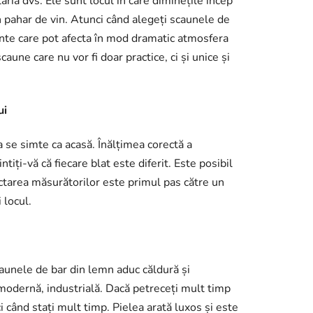
ia dvs. Ele sunt locul în care diminețile încep
un pahar de vin. Atunci când alegeți scaunele de
tante care pot afecta în mod dramatic atmosfera
une care nu vor fi doar practice, ci și unice și
ui
a se simte ca acasă. Înălțimea corectă a
iți-vă că fiecare blat este diferit. Este posibil
ctarea măsurătorilor este primul pas către un
 locul.
caunele de bar din lemn aduc căldură și
 modernă, industrială. Dacă petreceți mult timp
ci când stați mult timp. Pielea arată luxos și este