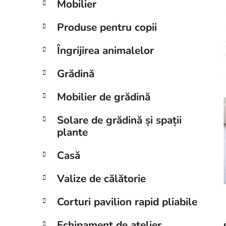
Mobilier
a
l
Produse pentru copii
ă
Îngrijirea animalelor
Grădină
Mobilier de grădină
Solare de grădină și spații
plante
Casă
Valize de călătorie
Corturi pavilion rapid pliabile
Echipament de atelier