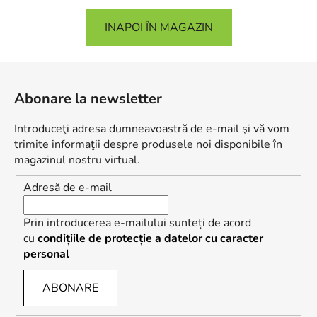
INAPOI ÎN MAGAZIN
S
u
Abonare la newsletter
b
s
Introduceţi adresa dumneavoastră de e-mail şi vă vom
o
trimite informaţii despre produsele noi disponibile în
l
magazinul nostru virtual.
Adresă de e-mail
Prin introducerea e-mailului sunteți de acord
cu
condițiile de protecție a datelor cu caracter
personal
ABONARE