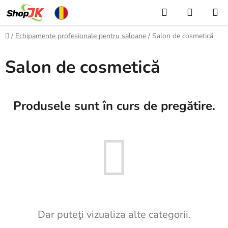
Treci
Căutare
COŞ
la
DE
conținut
Acasă
/
Echipamente profesionale pentru saloane
/
Salon de cosmetică
CUMPĂ
Salon de cosmetică
Produsele sunt în curs de pregătire.
Dar puteţi vizualiza alte categorii.