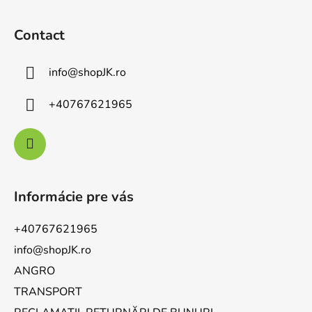
Contact
info
@
shopJK.ro
+40767621965
Informácie pre vás
+40767621965
info@shopJK.ro
ANGRO
TRANSPORT