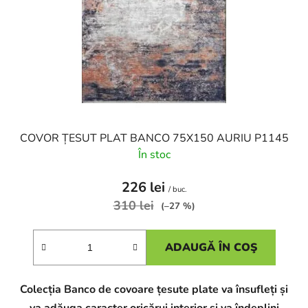
r
o
o
d
d
u
u
s
s
u
e
l
u
i
COVOR ȚESUT PLAT BANCO 75X150 AURIU P1145
În stoc
226 lei
/ buc.
310 lei
(–27 %)
ADAUGĂ ÎN COŞ
Colecția Banco de covoare țesute plate va însufleți și