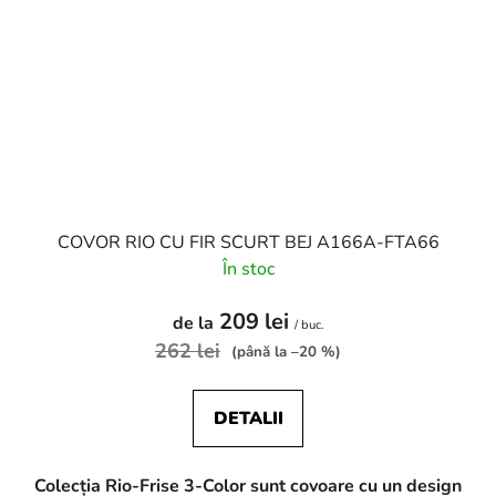
COVOR RIO CU FIR SCURT BEJ A166A-FTA66
În stoc
209 lei
de la
/ buc.
262 lei
(până la –20 %)
DETALII
Colecția Rio-Frise 3-Color sunt covoare cu un design