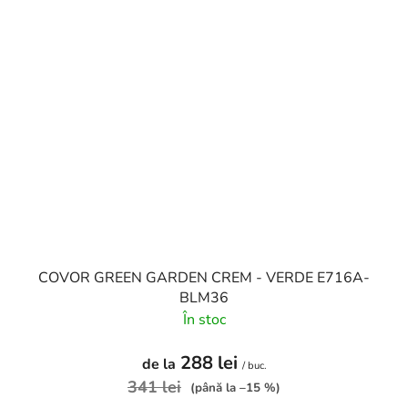
COVOR GREEN GARDEN CREM - VERDE E716A-
BLM36
În stoc
288 lei
de la
/ buc.
341 lei
(până la –15 %)