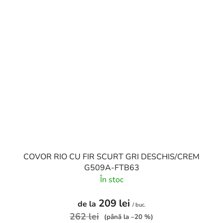
COVOR RIO CU FIR SCURT GRI DESCHIS/CREM
G509A-FTB63
În stoc
209 lei
de la
/ buc.
262 lei
(până la –20 %)