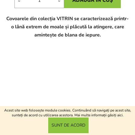
ADAUGĂ ÎN COŞ
Covoarele din colecția VITRIN se caracterizează printr-
o lână extrem de moale și plăcută la atingere, care
amintește de blana de iepure.
Acest site web folosește module cookies. Continuând să navigați pe acest site,
sunteți de acord cu utilizarea acestora. Mai multe informații găsiți
aici
.
SUNT DE ACORD