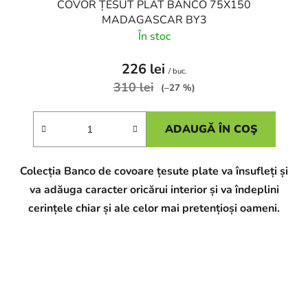
COVOR ȚESUT PLAT BANCO 75X150
MADAGASCAR BY3
În stoc
226 lei
/ buc.
310 lei
(–27 %)
ADAUGĂ ÎN COŞ
Colecția Banco de covoare țesute plate va însufleți și
va adăuga caracter oricărui interior și va îndeplini
cerințele chiar și ale celor mai pretențioși oameni.