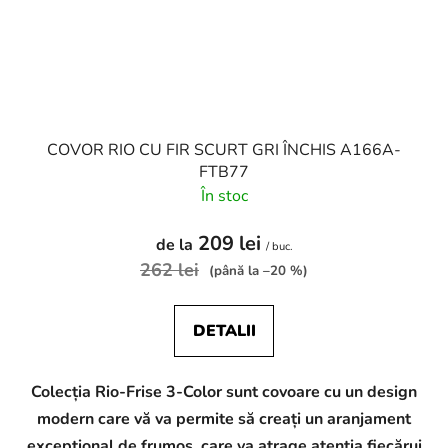
COVOR RIO CU FIR SCURT GRI ÎNCHIS A166A-
FTB77
În stoc
209 lei
de la
/ buc.
262 lei
(până la –20 %)
DETALII
Colecția Rio-Frise 3-Color sunt covoare cu un design
modern care vă va permite să creați un aranjament
excepțional de frumos, care va atrage atenția fiecărui