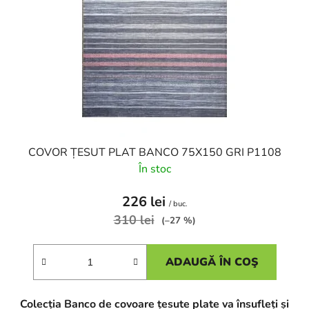
COVOR ȚESUT PLAT BANCO 75X150 GRI P1108
În stoc
226 lei
/ buc.
310 lei
(–27 %)
ADAUGĂ ÎN COŞ
Colecția Banco de covoare țesute plate va însufleți și