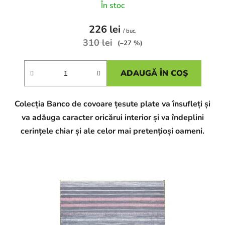
În stoc
226 lei
/ buc.
310 lei
(–27 %)
ADAUGĂ ÎN COŞ
Colecția Banco de covoare țesute plate va însufleți și
va adăuga caracter oricărui interior și va îndeplini
cerințele chiar și ale celor mai pretențioși oameni.