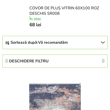
COVOR DE PLUȘ VITRIN 60X100 ROZ
DESCHIS SR008
În stoc
68 lei
S
Sortează după:
Vă recomandăm
e
l
e
DESCHIDERE FILTRU
c
t
L
a
i
r
s
e
t
a
ă
p
p
r