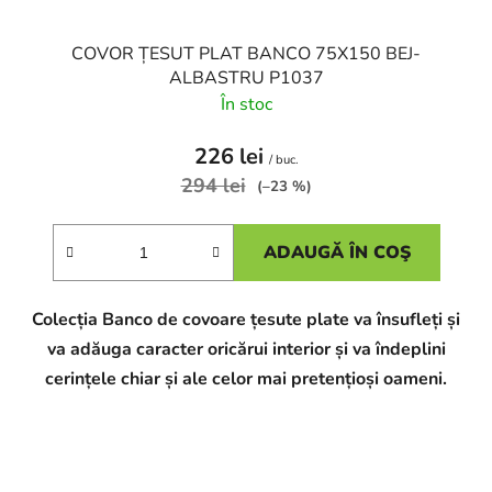
COVOR ȚESUT PLAT BANCO 75X150 BEJ-
ALBASTRU P1037
În stoc
226 lei
/ buc.
294 lei
(–23 %)
ADAUGĂ ÎN COŞ
Colecția Banco de covoare țesute plate va însufleți și
va adăuga caracter oricărui interior și va îndeplini
cerințele chiar și ale celor mai pretențioși oameni.