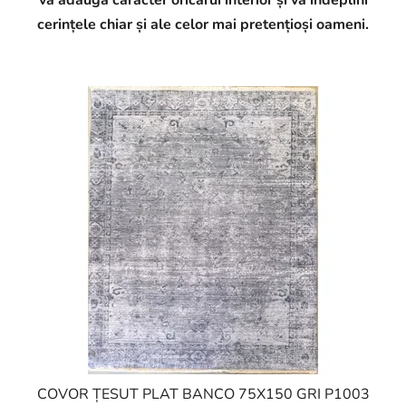
va adăuga caracter oricărui interior și va îndeplini
cerințele chiar și ale celor mai pretențioși oameni.
COVOR ȚESUT PLAT BANCO 75X150 GRI P1003