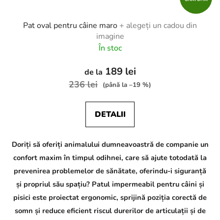
Pat oval pentru câine maro
+ alegeți un cadou din
imagine
În stoc
189 lei
de la
236 lei
(până la –19 %)
DETALII
Doriți să oferiți animalului dumneavoastră de companie un
confort maxim în timpul odihnei, care să ajute totodată la
prevenirea problemelor de sănătate, oferindu-i siguranță
și propriul său spațiu? Patul impermeabil pentru câini și
pisici este proiectat ergonomic, sprijină poziția corectă de
somn și reduce eficient riscul durerilor de articulații și de