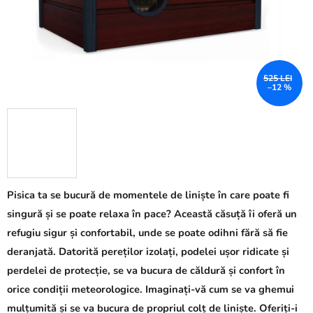
525 LEI
–12 %
Pisica ta se bucură de momentele de liniște în care poate fi
singură și se poate relaxa în pace? Această căsuță îi oferă un
refugiu sigur și confortabil, unde se poate odihni fără să fie
deranjată. Datorită pereților izolați, podelei ușor ridicate și
perdelei de protecție, se va bucura de căldură și confort în
orice condiții meteorologice. Imaginați-vă cum se va ghemui
mulțumită și se va bucura de propriul colț de liniște. Oferiți-i