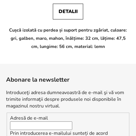
DETALII
Cușcă izolată cu perdea și suport pentru zgâriat, culoare:
gri, galben, maro, mahon, înălțime: 32 cm, lățime: 47,5
cm, lungime: 56 cm, material: lemn
S
u
Abonare la newsletter
b
s
Introduceţi adresa dumneavoastră de e-mail şi vă vom
o
trimite informaţii despre produsele noi disponibile în
l
magazinul nostru virtual.
Adresă de e-mail
Prin introducerea e-mailului sunteți de acord