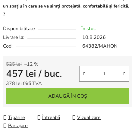
un spațiu în care se va simți protejată, confortabilă și fericită.
?
Disponibilitate
În stoc
Livrare la:
10.8.2026
Cod:
64382/MAHON
525 lei
–12 %
457 lei
/ buc.
378 lei fără TVA
Evaluare preţ:
ADAUGĂ ÎN COŞ
Tipărire
Întreabă
Vizualizare
Partajare