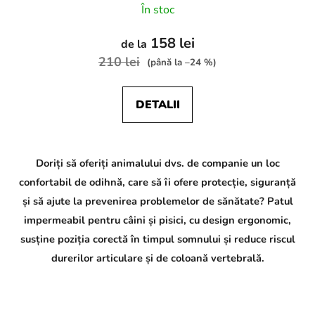
În stoc
158 lei
de la
210 lei
(până la –24 %)
DETALII
Doriți să oferiți animalului dvs. de companie un loc
confortabil de odihnă, care să îi ofere protecție, siguranță
și să ajute la prevenirea problemelor de sănătate? Patul
impermeabil pentru câini și pisici, cu design ergonomic,
susține poziția corectă în timpul somnului și reduce riscul
durerilor articulare și de coloană vertebrală.