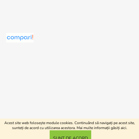
Acest site web folosește module cookies. Continuând să navigați pe acest site,
Creat de Shoptet
sunteți de acord cu utilizarea acestora. Mai multe informații găsiți
aici
.
Drepturi de autor 2026
shopJK.ro
. Toate drepturile
SUNT DE ACORD