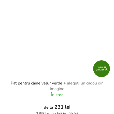
LIVRARE
GRATUITĂ
Pat pentru câine velur verde
+ alegeți un cadou din
imagine
În stoc
231 lei
de la
289 lei
(până la –20 %)