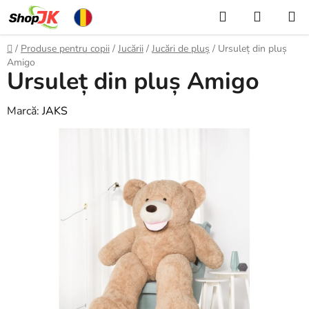
Treci
Căutare
COŞ
la
DE
conținut
Acasă
/
Produse pentru copii
/
Jucării
/
Jucări de pluș
/
Ursuleț din pluș
CUMPĂ
Amigo
Ursuleț din pluș Amigo
Marcă:
JAKS