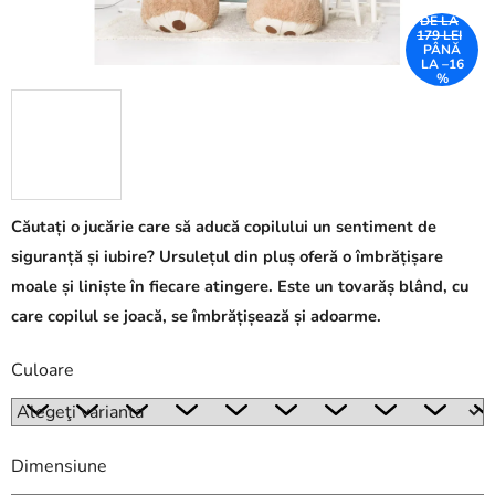
DE LA
179 LEI
PÂNĂ
LA –16
%
Căutați o jucărie care să aducă copilului un sentiment de
siguranță și iubire? Ursulețul din pluș oferă o îmbrățișare
moale și liniște în fiecare atingere. Este un tovarăș blând, cu
care copilul se joacă, se îmbrățișează și adoarme.
Culoare
Dimensiune