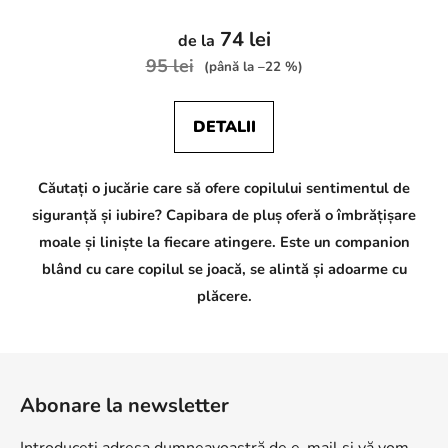
74 lei
de la
95 lei
(până la –22 %)
DETALII
Căutați o jucărie care să ofere copilului sentimentul de
siguranță și iubire? Capibara de pluș oferă o îmbrățișare
moale și liniște la fiecare atingere. Este un companion
blând cu care copilul se joacă, se alintă și adoarme cu
plăcere.
S
u
Abonare la newsletter
b
s