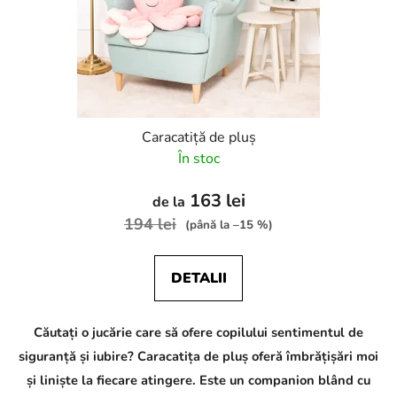
Caracatiță de pluș
În stoc
163 lei
de la
194 lei
(până la –15 %)
DETALII
Căutați o jucărie care să ofere copilului sentimentul de
siguranță și iubire? Caracatița de pluș oferă îmbrățișări moi
și liniște la fiecare atingere. Este un companion blând cu