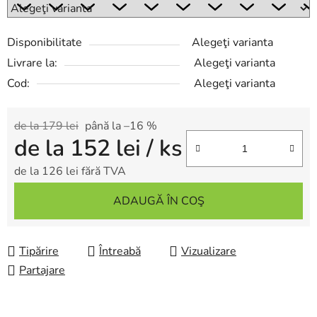
Disponibilitate
Alegeţi varianta
Livrare la:
Alegeţi varianta
Cod:
Alegeţi varianta
de la 179 lei
până la –16 %
de la
152 lei
/ ks
de la
126 lei
fără TVA
Evaluare preţ:
ADAUGĂ ÎN COŞ
Tipărire
Întreabă
Vizualizare
Partajare