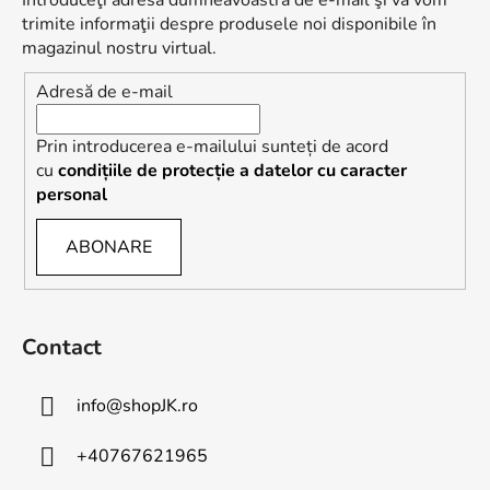
Introduceţi adresa dumneavoastră de e-mail şi vă vom
o
trimite informaţii despre produsele noi disponibile în
l
magazinul nostru virtual.
Adresă de e-mail
Prin introducerea e-mailului sunteți de acord
cu
condițiile de protecție a datelor cu caracter
personal
ABONARE
Contact
info
@
shopJK.ro
+40767621965