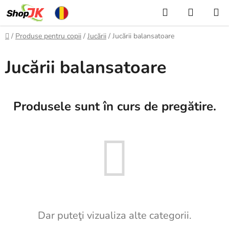
Treci
Căutare
COŞ
la
DE
conținut
Acasă
/
Produse pentru copii
/
Jucării
/
Jucării balansatoare
CUMPĂ
Jucării balansatoare
Produsele sunt în curs de pregătire.
Dar puteţi vizualiza alte categorii.