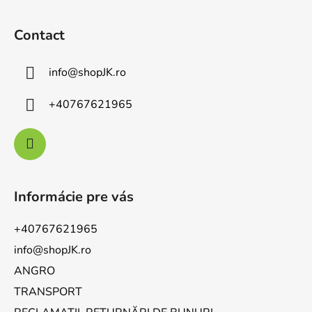
Contact
info
@
shopJK.ro
+40767621965
Informácie pre vás
+40767621965
info@shopJK.ro
ANGRO
TRANSPORT