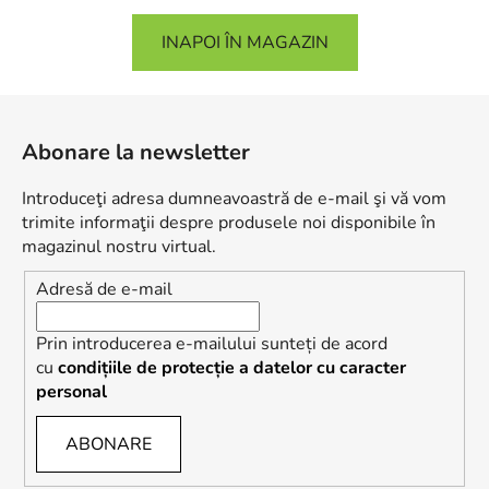
INAPOI ÎN MAGAZIN
S
u
Abonare la newsletter
b
s
Introduceţi adresa dumneavoastră de e-mail şi vă vom
o
trimite informaţii despre produsele noi disponibile în
l
magazinul nostru virtual.
Adresă de e-mail
Prin introducerea e-mailului sunteți de acord
cu
condițiile de protecție a datelor cu caracter
personal
ABONARE