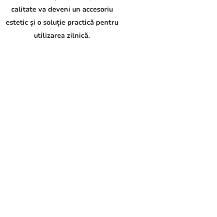
calitate va deveni un accesoriu
estetic și o soluție practică pentru
utilizarea zilnică.
C
o
n
t
r
o
l
u
l
l
i
s
t
ă