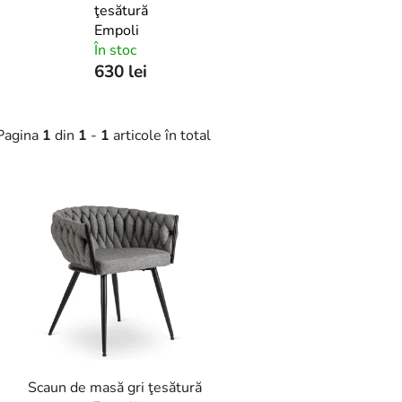
ţesătură
Empoli
În stoc
630 lei
Pagina
1
din
1
-
1
articole în total
L
s
t
ă
p
r
o
d
Scaun de masă gri ţesătură
u