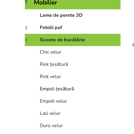
Mobilier
a
l
Lame de perete 3D
ă
Fotolii puf
Scaune de bucătărie
Chic velur
Rick țesătură
i
Rick velur
Empoli țesătură
Empoli velur
Laci velur
Duro velur