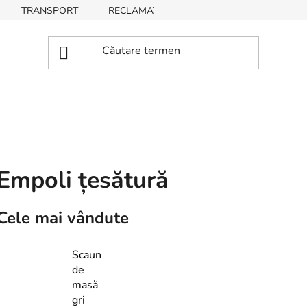
TRANSPORT
RECLAMAȚII, RETURNĂRI DE BUNURI
Empoli țesătură
Cele mai vândute
Scaun
de
masă
gri