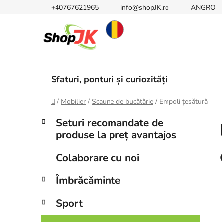
Treci
+40767621965
info@shopJK.ro
ANGRO
la
conținut
Sfaturi, ponturi și curiozități
Acasă
/
Mobilier
/
Scaune de bucătărie
/
Empoli țesătură
B
C
Sari
Seturi recomandate de
a
peste
a
produse la preț avantajos
t
categorii
r
e
ă
Colaborare cu noi
g
l
o
Îmbrăcăminte
a
r
i
t
Sport
i
e
r