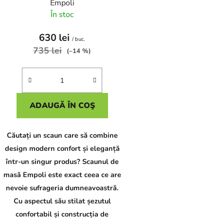
Empoli
s
În stoc
e
630 lei
/ buc.
735 lei
(–14 %)
ADAUGĂ ÎN COŞ
Căutați un scaun care să combine
design modern confort și eleganță
într-un singur produs? Scaunul de
masă Empoli este exact ceea ce are
nevoie sufrageria dumneavoastră.
Cu aspectul său stilat șezutul
confortabil și construcția de