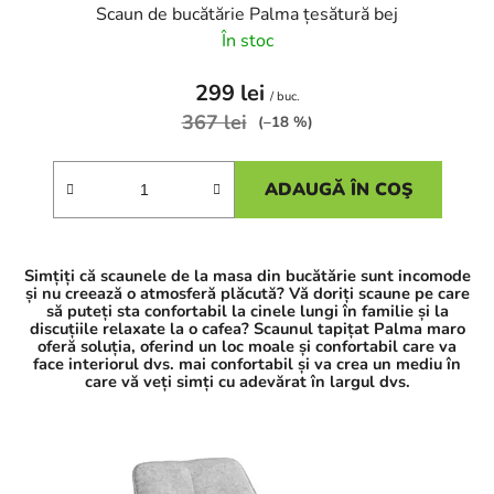
Scaun de bucătărie Palma țesătură bej
În stoc
299 lei
/ buc.
367 lei
(–18 %)
ADAUGĂ ÎN COŞ
Simțiți că scaunele de la masa din bucătărie sunt incomode
și nu creează o atmosferă plăcută? Vă doriți scaune pe care
să puteți sta confortabil la cinele lungi în familie și la
discuțiile relaxate la o cafea? Scaunul tapițat Palma maro
oferă soluția, oferind un loc moale și confortabil care va
face interiorul dvs. mai confortabil și va crea un mediu în
care vă veți simți cu adevărat în largul dvs.