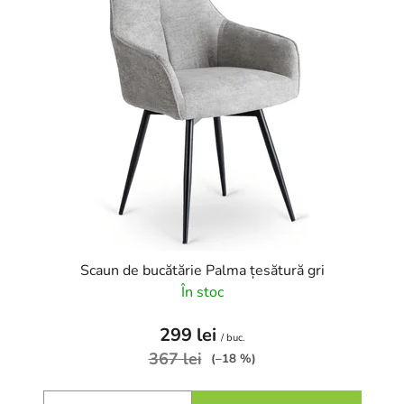
Scaun de bucătărie Palma țesătură gri
În stoc
299 lei
/ buc.
367 lei
(–18 %)