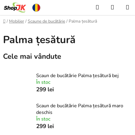
Treci
Căutare
COŞ
la
DE
conținut
Acasă
/
Mobilier
/
Scaune de bucătărie
/
Palma țesătură
CUMPĂ
Palma țesătură
Cele mai vândute
Scaun de bucătărie Palma țesătură bej
În stoc
299 lei
Scaun de bucătărie Palma țesătură maro
deschis
În stoc
299 lei