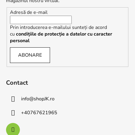
l
l
magazinul nostru virtual.
l
Adresă de e-mail
i
s
t
Prin introducerea e-mailului sunteți de acord
ă
cu
condițiile de protecție a datelor cu caracter
r
personal
i
l
ABONARE
o
r
Contact
info
@
shopJK.ro
+40767621965