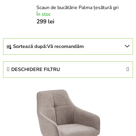
Scaun de bucătărie Palma țesătură gri
În stoc
299 lei
S
Sortează după:
Vă recomandăm
e
l
e
DESCHIDERE FILTRU
c
t
L
a
i
r
s
e
t
a
ă
p
p
r
r