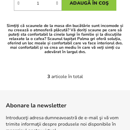
ADAUGĂ ÎN COŞ
Simțiți că scaunele de la masa din bucătărie sunt incomode și
nu creează o atmosferă plăcută? Vă doriți scaune pe care să
puteți sta confortabil la cinele lungi în familie și la discuțiile
relaxate la o cafea? Scaunul tapițat Palma gri oferă soluția,
oferind un loc moale și confortabil care va face interiorul dvs.
mai confortabil și va crea un mediu în care vă veți simți cu
adevărat în largul dvs.
3
articole în total
C
o
n
S
t
u
r
Abonare la newsletter
b
o
s
l
Introduceţi adresa dumneavoastră de e-mail şi vă vom
o
u
trimite informaţii despre produsele noi disponibile în