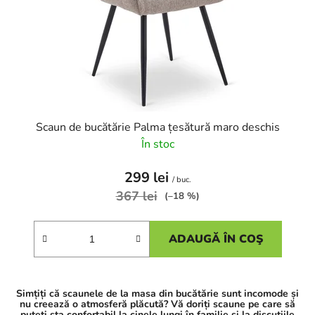
o
o
d
d
u
u
s
s
u
e
l
u
i
Scaun de bucătărie Palma țesătură maro deschis
În stoc
299 lei
/ buc.
367 lei
(–18 %)
ADAUGĂ ÎN COŞ
Simțiți că scaunele de la masa din bucătărie sunt incomode și
nu creează o atmosferă plăcută? Vă doriți scaune pe care să
puteți sta confortabil la cinele lungi în familie și la discuțiile