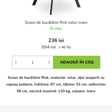
Scaun de bucătărie Rick velur maro
În stoc
236 lei
394 lei
(–40 %)
ADAUGĂ ÎN COŞ
Scaun de bucătărie Rick, material: velur, oțel acoperit cu
vopsea pulbere, înălțime: 87 cm, lățime: 53 cm, adâncime:
59 cm, sarcină maximă: 120 kg, culoare: maro
S