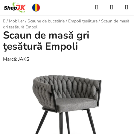
Treci
Căutare
COŞ
la
DE
conținut
Acasă
/
Mobilier
/
Scaune de bucătărie
/
Empoli țesătură
/
Scaun de masă
CUMPĂ
gri ţesătură Empoli
Scaun de masă gri
ţesătură Empoli
Marcă:
JAKS