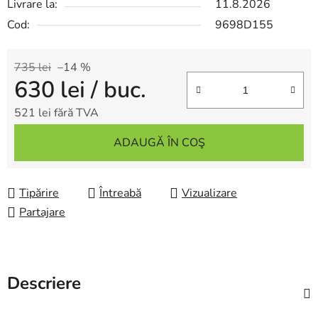
Livrare la:
11.8.2026
Cod:
9698D155
735 lei
–14 %
630 lei
/ buc.
521 lei fără TVA
Evaluare preţ:
ADAUGĂ ÎN COŞ
Tipărire
Întreabă
Vizualizare
Partajare
Descriere