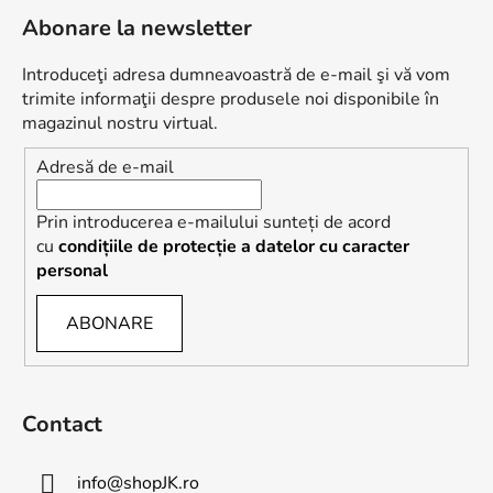
u
Abonare la newsletter
b
s
Introduceţi adresa dumneavoastră de e-mail şi vă vom
o
trimite informaţii despre produsele noi disponibile în
l
magazinul nostru virtual.
Adresă de e-mail
Prin introducerea e-mailului sunteți de acord
cu
condițiile de protecție a datelor cu caracter
personal
ABONARE
Contact
info
@
shopJK.ro