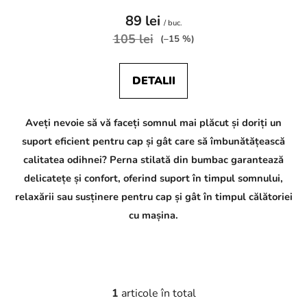
89 lei
/ buc.
105 lei
(–15 %)
DETALII
C
Aveți nevoie să vă faceți somnul mai plăcut și doriți un
h
a
suport eficient pentru cap și gât care să îmbunătățească
t
G
calitatea odihnei? Perna stilată din bumbac garantează
P
delicatețe și confort, oferind suport în timpul somnului,
T
p
relaxării sau susținere pentru cap și gât în timpul călătoriei
o
v
cu mașina.
e
d
a
l
:
1
articole în total
C