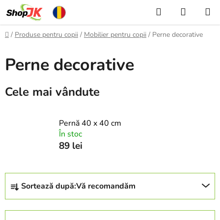
Treci
Căutare
COŞ
la
DE
conținut
Acasă
/
Produse pentru copii
/
Mobilier pentru copii
/
Perne decorative
CUMPĂ
Perne decorative
Cele mai vândute
Pernă 40 x 40 cm
În stoc
89 lei
S
Sortează după:
Vă recomandăm
e
l
e