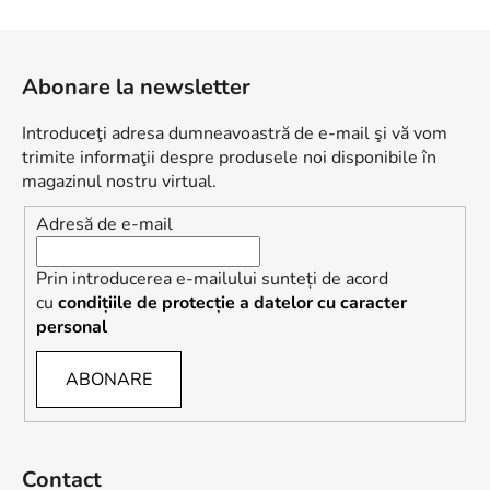
o
n
S
t
u
r
Abonare la newsletter
b
o
s
l
Introduceţi adresa dumneavoastră de e-mail şi vă vom
o
u
trimite informaţii despre produsele noi disponibile în
l
l
magazinul nostru virtual.
l
Adresă de e-mail
i
s
t
Prin introducerea e-mailului sunteți de acord
ă
cu
condițiile de protecție a datelor cu caracter
r
personal
i
l
ABONARE
o
r
Contact