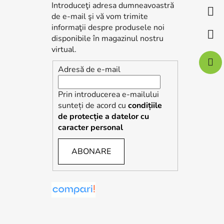
s
Introduceţi adresa dumneavoastră
o
de e-mail şi vă vom trimite
l
informaţii despre produsele noi
disponibile în magazinul nostru
virtual.
Adresă de e-mail
Prin introducerea e-mailului
sunteți de acord cu
condițiile
de protecție a datelor cu
caracter personal
ABONARE