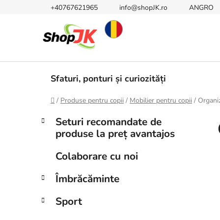
Treci
+40767621965
info@shopJK.ro
ANGRO
la
conținut
Sfaturi, ponturi și curiozități
Acasă
/
Produse pentru copii
/
Mobilier pentru copii
/
Organiz
B
C
Sari
Seturi recomandate de
a
peste
a
produse la preț avantajos
t
categorii
r
e
ă
Colaborare cu noi
g
l
o
Îmbrăcăminte
a
r
i
t
Sport
i
e
r