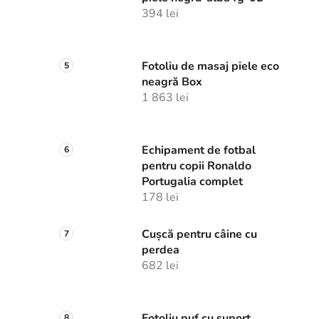
394 lei
Fotoliu de masaj piele eco
neagră Box
1 863 lei
Echipament de fotbal
pentru copii Ronaldo
Portugalia complet
178 lei
Cușcă pentru câine cu
perdea
682 lei
Fotoliu puf cu suport