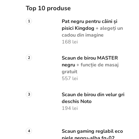
Top 10 produse
Pat negru pentru câini și
pisici Kingdog
+ alegeți un
cadou din imagine
168 lei
Scaun de birou MASTER
negru
+ funcție de masaj
gratuit
557 lei
Scaun de birou din velur gri
deschis Noto
194 lei
Scaun gaming reglabil eco
piele negru-alba fg-02