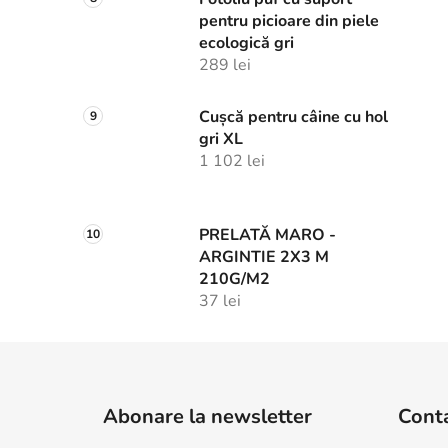
pentru picioare din piele
ecologică gri
289 lei
Cușcă pentru câine cu hol
gri XL
1 102 lei
PRELATĂ MARO -
ARGINTIE 2X3 M
210G/M2
37 lei
S
u
Abonare la newsletter
Cont
b