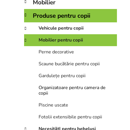
Mobilier
a
l
Produse pentru copii
ă
Vehicule pentru copii
Mobilier pentru copii
Perne decorative
Scaune bucătărie pentru copii
Gardulețe pentru copii
Organizatoare pentru camera de
copii
Piscine uscate
Fotolii extensibile pentru copii
NecesitățI pentru bebeluși