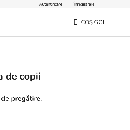
Autentificare
Înregistrare
TERMENI ȘI CONDIȚII GENERALE
Sfaturi, ponturi și curiozități
COŞ GOL
COŞ
DE
CUMPĂRĂTURI
 de copii
 de pregătire.