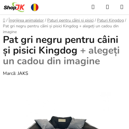
Treci
Căutare
COŞ
la
DE
conținut
Acasă
/
Îngrijirea animalelor
/
Paturi pentru câini și pisici
/
Paturi Kingdog
/
CUMPĂ
Pat gri negru pentru câini și pisici Kingdog
+ alegeți un cadou din
imagine
Pat gri negru pentru câini
și pisici Kingdog
+ alegeți
un cadou din imagine
Marcă:
JAKS