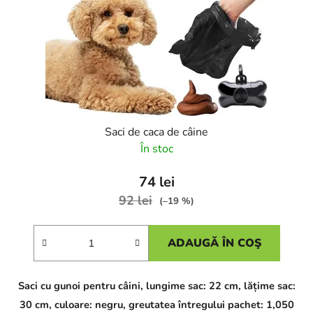
Saci de caca de câine
În stoc
74 lei
92 lei
(–19 %)
ADAUGĂ ÎN COŞ
Saci cu gunoi pentru câini, lungime sac: 22 cm, lățime sac:
30 cm, culoare: negru, greutatea întregului pachet: 1,050