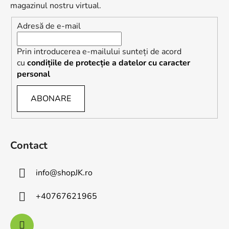
l
magazinul nostru virtual.
Adresă de e-mail
Prin introducerea e-mailului sunteți de acord
cu
condițiile de protecție a datelor cu caracter
personal
ABONARE
Contact
info
@
shopJK.ro
+40767621965