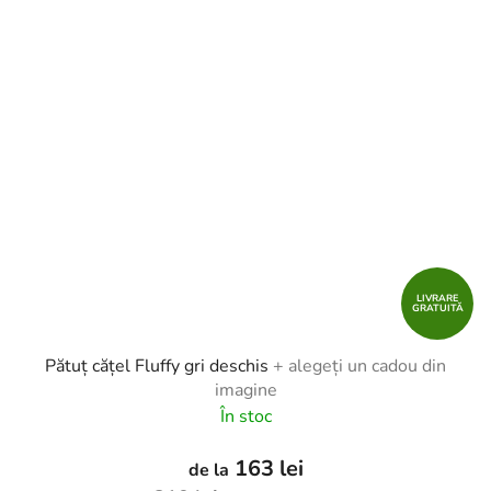
LIVRARE
GRATUITĂ
Pătuț cățel Fluffy gri deschis
+ alegeți un cadou din
imagine
În stoc
163 lei
de la