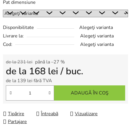
Pat dimensiune
Disponibilitate
Alegeţi varianta
Livrare la:
Alegeţi varianta
Cod:
Alegeţi varianta
de la 231 lei
până la –27 %
de la
168 lei
/ buc.
de la
139 lei
fără TVA
Evaluare preţ:
ADAUGĂ ÎN COŞ
Tipărire
Întreabă
Vizualizare
Partajare