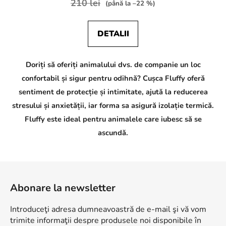
210 lei
(până la –22 %)
DETALII
Doriți să oferiți animalului dvs. de companie un loc
confortabil și sigur pentru odihnă? Cușca Fluffy oferă
sentiment de protecție și intimitate, ajută la reducerea
stresului și anxietății, iar forma sa asigură izolație termică.
Fluffy este ideal pentru animalele care iubesc să se
ascundă.
S
u
Abonare la newsletter
b
s
Introduceţi adresa dumneavoastră de e-mail şi vă vom
o
trimite informaţii despre produsele noi disponibile în