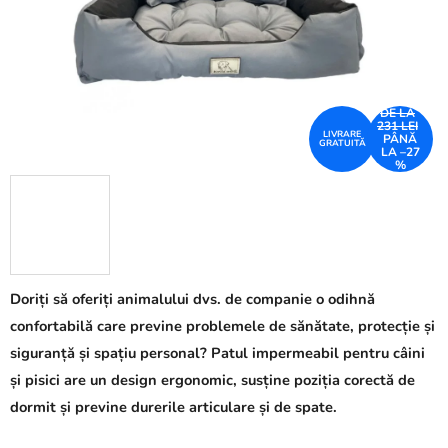
DE LA
231 LEI
LIVRARE
PÂNĂ
GRATUITĂ
LA –27
%
Doriți să oferiți animalului dvs. de companie o odihnă
confortabilă care previne problemele de sănătate, protecție și
siguranță și spațiu personal? Patul impermeabil pentru câini
și pisici are un design ergonomic, susține poziția corectă de
dormit și previne durerile articulare și de spate.