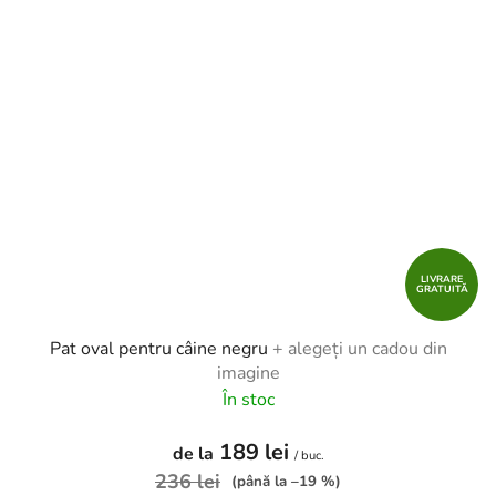
LIVRARE
GRATUITĂ
Pat oval pentru câine negru
+ alegeți un cadou din
imagine
În stoc
189 lei
de la
/ buc.
236 lei
(până la –19 %)