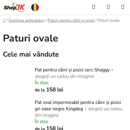
Treci
Căutare
COŞ
la
DE
conținut
Acasă
/
Îngrijirea animalelor
/
Paturi pentru câini și pisici
/
Paturi ovale
CUMPĂ
Paturi ovale
Cele mai vândute
Pat pentru câini și pisici cerc Shaggy
+
alegeți un cadou din imagine
În stoc
158 lei
de la
Pat oval impermeabil pentru câini și pisici
gri oase negre Kingdog
+ alegeți un cadou
din imagine
În stoc
158 lei
de la