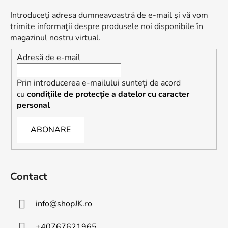
o
s
l
Introduceţi adresa dumneavoastră de e-mail şi vă vom
o
u
trimite informaţii despre produsele noi disponibile în
l
l
magazinul nostru virtual.
l
Adresă de e-mail
i
s
t
Prin introducerea e-mailului sunteți de acord
ă
cu
condițiile de protecție a datelor cu caracter
r
personal
i
l
ABONARE
o
r
Contact
info
@
shopJK.ro
+40767621965