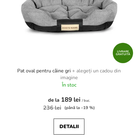
LIVRARE
GRATUITĂ
Pat oval pentru câine gri
+ alegeți un cadou din
imagine
În stoc
189 lei
de la
/ buc.
236 lei
(până la –19 %)
DETALII