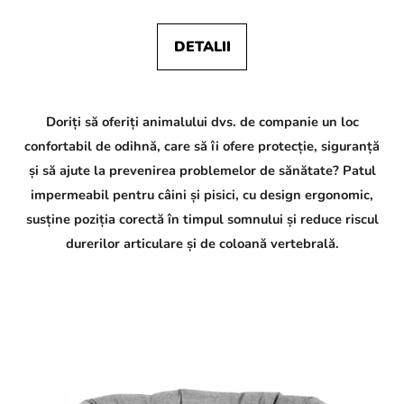
DETALII
Doriți să oferiți animalului dvs. de companie un loc
confortabil de odihnă, care să îi ofere protecție, siguranță
și să ajute la prevenirea problemelor de sănătate? Patul
impermeabil pentru câini și pisici, cu design ergonomic,
susține poziția corectă în timpul somnului și reduce riscul
durerilor articulare și de coloană vertebrală.