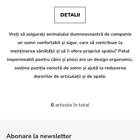
DETALII
Vreți să asigurați animalului dumneavoastră de companie
un somn confortabil și sigur, care să contribuie la
menținerea sănătății și să îi ofere propriul spațiu? Patul
impermeabil pentru câini și pisici are un design ergonomic,
susține poziția corectă de somn și ajută la reducerea
durerilor de articulații și de spate.
6
articole în total
C
o
n
S
t
u
r
Abonare la newsletter
b