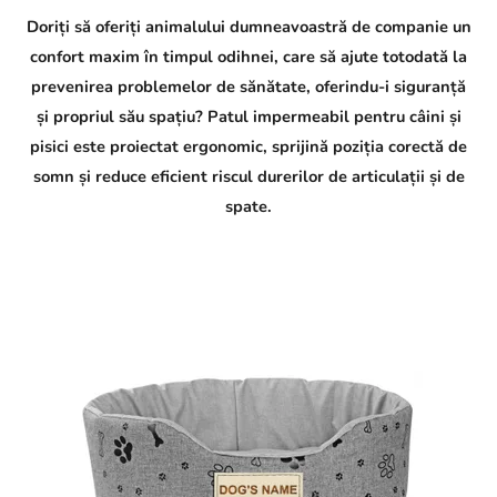
Doriți să oferiți animalului dumneavoastră de companie un
confort maxim în timpul odihnei, care să ajute totodată la
prevenirea problemelor de sănătate, oferindu-i siguranță
și propriul său spațiu? Patul impermeabil pentru câini și
pisici este proiectat ergonomic, sprijină poziția corectă de
somn și reduce eficient riscul durerilor de articulații și de
spate.