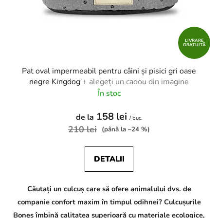
LIVRARE
GRATUITĂ
Pat oval impermeabil pentru câini și pisici gri oase
negre Kingdog
+ alegeți un cadou din imagine
În stoc
158 lei
de la
/ buc.
210 lei
(până la –24 %)
DETALII
Căutați un culcuș care să ofere animalului dvs. de
companie confort maxim în timpul odihnei? Culcușurile
Bones îmbină calitatea superioară cu materiale ecologice,