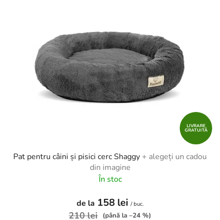
i
r
s
e
t
a
ă
p
p
r
r
o
o
d
d
u
u
s
s
u
e
LIVRARE
l
GRATUITĂ
u
i
Pat pentru câini și pisici cerc Shaggy
+ alegeți un cadou
din imagine
În stoc
158 lei
de la
/ buc.
210 lei
(până la –24 %)