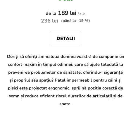
189 lei
de la
/ buc.
236 lei
(până la –19 %)
DETALII
Doriți să oferiți animalului dumneavoastră de companie un
confort maxim în timpul odihnei, care să ajute totodată la
prevenirea problemelor de sănătate, oferindu-i siguranță
și propriul său spațiu? Patul impermeabil pentru câini și
pisici este proiectat ergonomic, sprijină poziția corectă de
somn și reduce eficient riscul durerilor de articulații și de
spate.