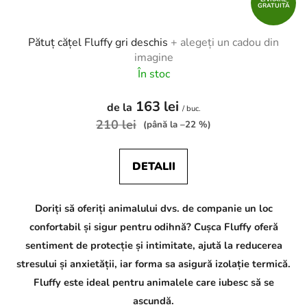
GRATUITĂ
Pătuț cățel Fluffy gri deschis
+ alegeți un cadou din
imagine
În stoc
163 lei
de la
/ buc.
210 lei
(până la –22 %)
DETALII
Doriți să oferiți animalului dvs. de companie un loc
confortabil și sigur pentru odihnă? Cușca Fluffy oferă
sentiment de protecție și intimitate, ajută la reducerea
stresului și anxietății, iar forma sa asigură izolație termică.
Fluffy este ideal pentru animalele care iubesc să se
ascundă.