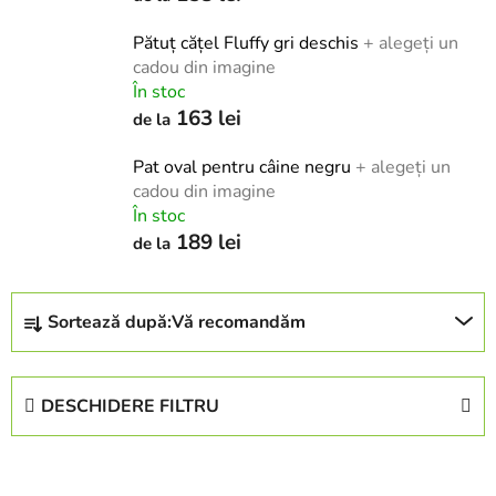
Pătuț cățel Fluffy gri deschis
+ alegeți un
cadou din imagine
În stoc
163 lei
de la
Pat oval pentru câine negru
+ alegeți un
cadou din imagine
În stoc
189 lei
de la
S
Sortează după:
Vă recomandăm
e
l
e
DESCHIDERE FILTRU
c
t
L
a