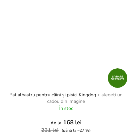
LIVRARE
GRATUITĂ
Pat albastru pentru câini și pisici Kingdog
+ alegeți un
cadou din imagine
În stoc
168 lei
de la
231 lei
(până la –27 %)