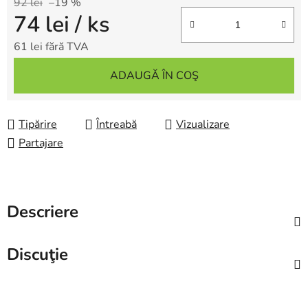
92 lei
–19 %
74 lei
/ ks
61 lei fără TVA
Evaluare preţ:
ADAUGĂ ÎN COŞ
Tipărire
Întreabă
Vizualizare
Partajare
Descriere
Discuţie