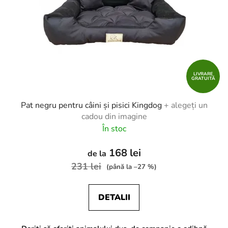
LIVRARE
GRATUITĂ
Pat negru pentru câini și pisici Kingdog
+ alegeți un
cadou din imagine
În stoc
168 lei
de la
231 lei
(până la –27 %)
DETALII