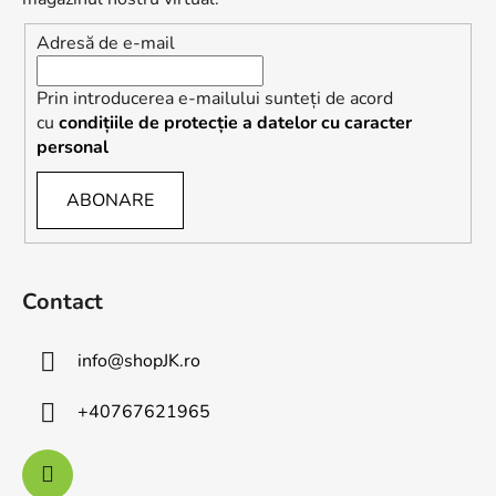
l
Adresă de e-mail
Prin introducerea e-mailului sunteți de acord
cu
condițiile de protecție a datelor cu caracter
personal
ABONARE
Contact
info
@
shopJK.ro
+40767621965