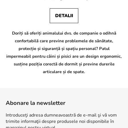
DETALII
Doriți să oferiți animalului dvs. de companie o odihnă
confortabilă care previne problemele de sănătate,
protecție și siguranță și spațiu personal? Patul
impermeabil pentru câini și pisici are un design ergonomic,
susține poziția corectă de dormit și previne durerile
articulare și de spate.
S
u
Abonare la newsletter
b
s
Introduceţi adresa dumneavoastră de e-mail şi vă vom
o
trimite informaţii despre produsele noi disponibile în
magazinul nostru virtual.