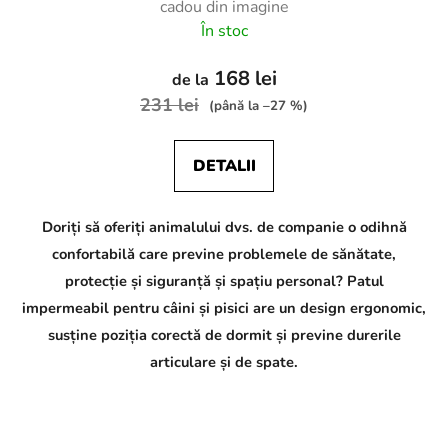
cadou din imagine
În stoc
168 lei
de la
231 lei
(până la –27 %)
DETALII
Doriți să oferiți animalului dvs. de companie o odihnă
confortabilă care previne problemele de sănătate,
protecție și siguranță și spațiu personal? Patul
impermeabil pentru câini și pisici are un design ergonomic,
susține poziția corectă de dormit și previne durerile
articulare și de spate.