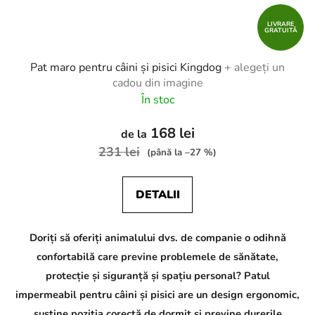
LIVRARE
GRATUITĂ
Pat maro pentru câini și pisici Kingdog
+ alegeți un
cadou din imagine
În stoc
168 lei
de la
231 lei
(până la –27 %)
DETALII
Doriți să oferiți animalului dvs. de companie o odihnă
confortabilă care previne problemele de sănătate,
protecție și siguranță și spațiu personal? Patul
impermeabil pentru câini și pisici are un design ergonomic,
susține poziția corectă de dormit și previne durerile