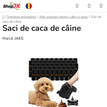
Treci
Căutare
COŞ
la
DE
conținut
Acasă
/
Îngrijirea animalelor
/
Alte ajutoare pentru câini și pisici
/
Saci de
CUMPĂ
caca de câine
Saci de caca de câine
Marcă:
JAKS