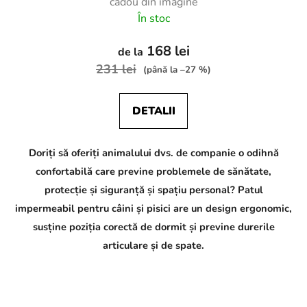
cadou din imagine
În stoc
168 lei
de la
231 lei
(până la –27 %)
DETALII
Doriți să oferiți animalului dvs. de companie o odihnă
confortabilă care previne problemele de sănătate,
protecție și siguranță și spațiu personal? Patul
impermeabil pentru câini și pisici are un design ergonomic,
susține poziția corectă de dormit și previne durerile
articulare și de spate.