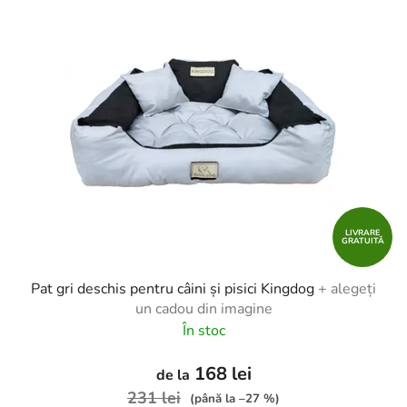
LIVRARE
GRATUITĂ
Pat gri deschis pentru câini și pisici Kingdog
+ alegeți
un cadou din imagine
În stoc
168 lei
de la
231 lei
(până la –27 %)