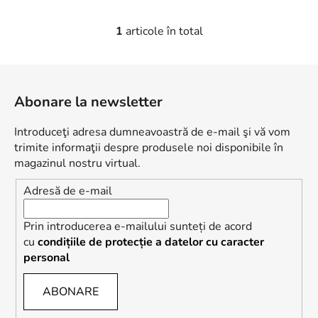
1
articole în total
C
o
n
S
t
u
r
Abonare la newsletter
b
o
s
l
Introduceţi adresa dumneavoastră de e-mail şi vă vom
o
u
trimite informaţii despre produsele noi disponibile în
l
l
magazinul nostru virtual.
l
Adresă de e-mail
i
s
t
Prin introducerea e-mailului sunteți de acord
ă
cu
condițiile de protecție a datelor cu caracter
r
personal
i
l
ABONARE
o