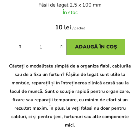
i
Fâșii de legat 2,5 x 100 mm
În stoc
10 lei
/ pachet
ADAUGĂ ÎN COŞ
Căutați o modalitate simplă de a organiza fiabil cablurile
sau de a fixa un furtun? Fâșiile de legat sunt utile la
montaje, reparații și în întreținerea zilnică acasă sau la
locul de muncă. Sunt o soluție rapidă pentru organizare,
fixare sau reparații temporare, cu minim de efort și un
rezultat maxim. În plus, le veți folosi nu doar pentru
cabluri, ci și pentru țevi, furtunuri sau alte componente
mici.