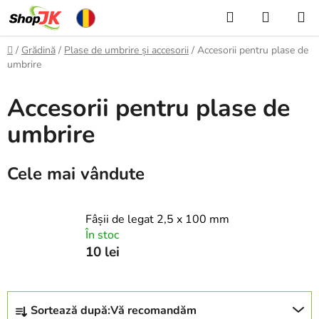
Treci
Căutare
COŞ
la
DE
conținut
Acasă
/
Grădină
/
Plase de umbrire și accesorii
/
Accesorii pentru plase de
CUMPĂ
umbrire
Accesorii pentru plase de
umbrire
Cele mai vândute
Fâșii de legat 2,5 x 100 mm
În stoc
10 lei
S
Sortează după:
Vă recomandăm
e