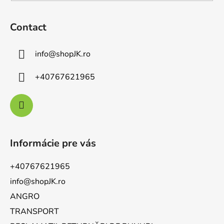
r
Contact
info
@
shopJK.ro
+40767621965
Informácie pre vás
+40767621965
info@shopJK.ro
ANGRO
TRANSPORT