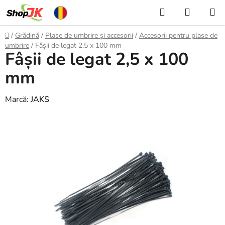
Treci
Căutare
COŞ
la
DE
conținut
Acasă
/
Grădină
/
Plase de umbrire și accesorii
/
Accesorii pentru plase de
CUMPĂ
umbrire
/
Fâșii de legat 2,5 x 100 mm
Fâșii de legat 2,5 x 100
mm
Marcă:
JAKS