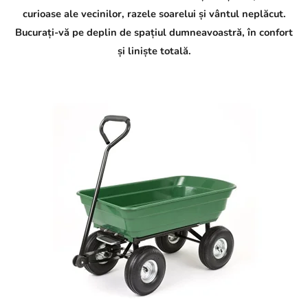
curioase ale vecinilor, razele soarelui și vântul neplăcut.
Bucurați-vă pe deplin de spațiul dumneavoastră, în confort
și liniște totală.