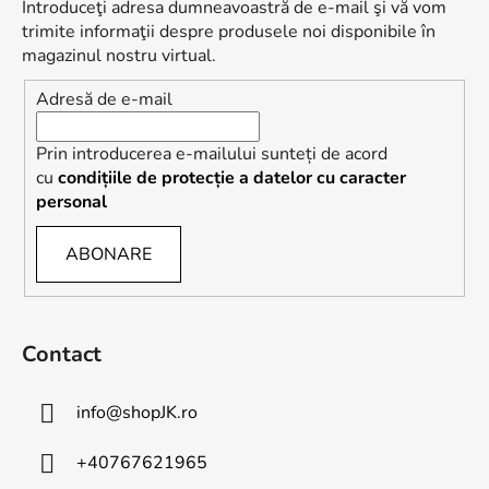
s
Introduceţi adresa dumneavoastră de e-mail şi vă vom
o
trimite informaţii despre produsele noi disponibile în
l
magazinul nostru virtual.
Adresă de e-mail
Prin introducerea e-mailului sunteți de acord
cu
condițiile de protecție a datelor cu caracter
personal
ABONARE
Contact
info
@
shopJK.ro
+40767621965