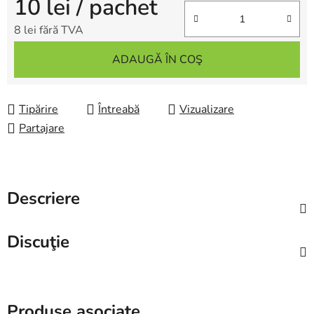
10 lei
/ pachet
8 lei fără TVA
Evaluare preţ:
ADAUGĂ ÎN COŞ
Tipărire
Întreabă
Vizualizare
Partajare
Descriere
Discuţie
Produse asociate