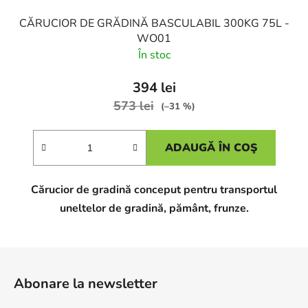
CĂRUCIOR DE GRĂDINĂ BASCULABIL 300KG 75L -
WO01
În stoc
394 lei
573 lei
(–31 %)
ADAUGĂ ÎN COŞ
Cărucior de gradină conceput pentru transportul
uneltelor de gradină, pământ, frunze.
S
u
Abonare la newsletter
b