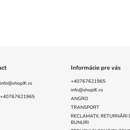
act
Informácie pre vás
+40767621965
info
@
shopJK.ro
info@shopJK.ro
+40767621965
ANGRO
TRANSPORT
RECLAMAȚII, RETURNĂRI 
BUNURI