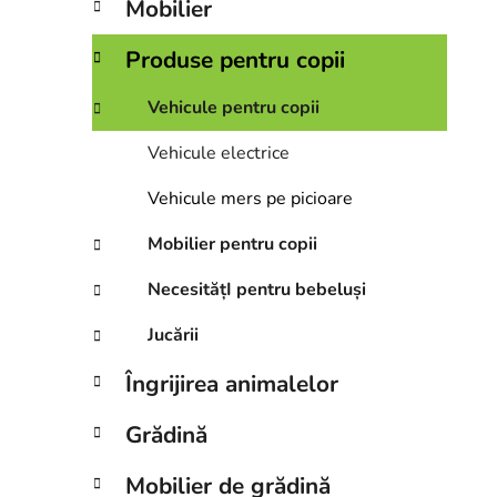
Mobilier
a
l
Produse pentru copii
ă
Vehicule pentru copii
Vehicule electrice
Vehicule mers pe picioare
Mobilier pentru copii
NecesitățI pentru bebeluși
Jucării
Îngrijirea animalelor
Grădină
Mobilier de grădină