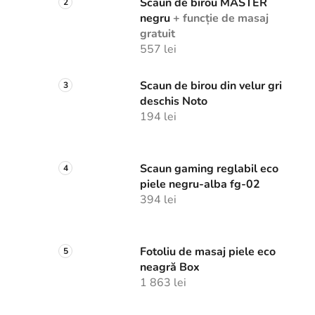
Scaun de birou MASTER
negru
+ funcție de masaj
gratuit
557 lei
Scaun de birou din velur gri
deschis Noto
194 lei
Scaun gaming reglabil eco
piele negru-alba fg-02
394 lei
Fotoliu de masaj piele eco
neagră Box
1 863 lei