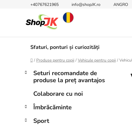
Treci
+40767621965
info@shopJK.ro
ANGRO
la
conținut
Sfaturi, ponturi și curiozități
Acasă
/
Produse pentru copii
/
Vehicule pentru copii
/
Vehicu
B
C
Sari
Seturi recomandate de
a
peste
a
produse la preț avantajos
t
categorii
r
e
ă
Colaborare cu noi
g
l
o
Îmbrăcăminte
a
r
i
t
Sport
i
e
r