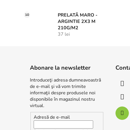
PRELATĂ MARO -
ARGINTIE 2X3 M
210G/M2
37 lei
S
u
Abonare la newsletter
Cont
b
s
Introduceţi adresa dumneavoastră
o
de e-mail şi vă vom trimite
l
informaţii despre produsele noi
disponibile în magazinul nostru
virtual.
Adresă de e-mail