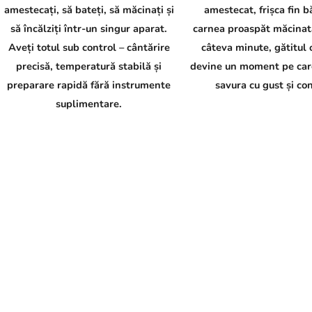
amestecați, să bateți, să măcinați și
amestecat, frișca fin b
să încălziți într-un singur aparat.
carnea proaspăt măcinată
Aveți totul sub control – cântărire
câteva minute, gătitul 
precisă, temperatură stabilă și
devine un moment pe care
preparare rapidă fără instrumente
savura cu gust și con
suplimentare.
C
o
n
t
r
o
l
u
l
l