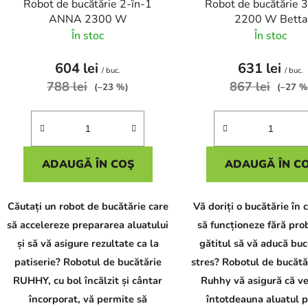
Robot de bucătărie 2-în-1
Robot de bucătărie 3
u
ANNA 2300 W
2200 W Betta
s
În stoc
În stoc
e
604 lei
631 lei
/ buc.
/ buc.
788 lei
867 lei
(–23 %)
(–27 %
ADAUGĂ ÎN COŞ
ADAUGĂ ÎN C
Căutați un robot de bucătărie care
Vă doriți o bucătărie în 
să accelereze prepararea aluatului
să funcționeze fără pro
și să vă asigure rezultate ca la
gătitul să vă aducă buc
patiserie? Robotul de bucătărie
stres? Robotul de bucătă
RUHHY, cu bol încălzit și cântar
Ruhhy vă asigură că ve
încorporat, vă permite să
întotdeauna aluatul p