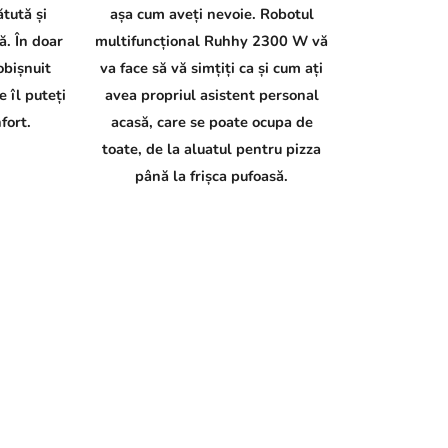
ătută și
așa cum aveți nevoie. Robotul
. În doar
multifuncțional Ruhhy 2300 W vă
obișnuit
va face să vă simțiți ca și cum ați
 îl puteți
avea propriul asistent personal
fort.
acasă, care se poate ocupa de
toate, de la aluatul pentru pizza
până la frișca pufoasă.