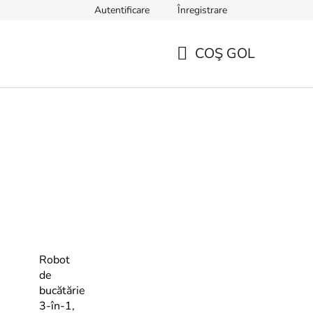
Autentificare
Înregistrare
TERMENI ȘI CONDIȚII GENERALE
Sfaturi, ponturi și curiozități
COŞ GOL
COŞ
DE
CUMPĂRĂTURI
Robot
de
bucătărie
3-în-1,