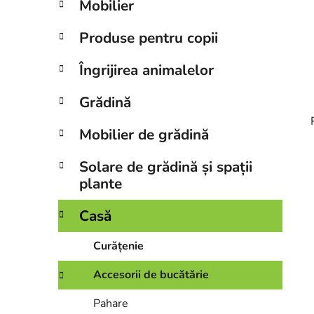
Mobilier
a
l
Produse pentru copii
ă
Îngrijirea animalelor
Grădină
Mobilier de grădină
Solare de grădină și spații
i
plante
Casă
Curățenie
Accesorii de bucătărie
Pahare