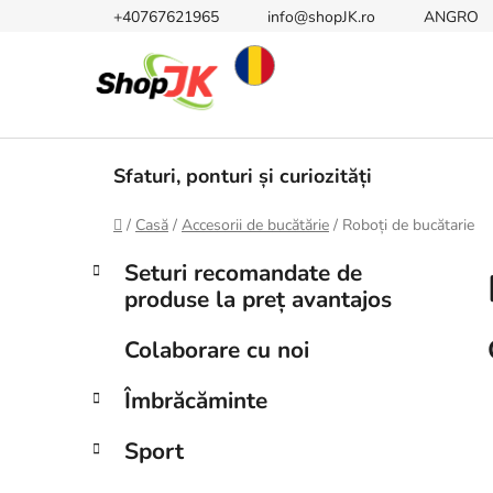
Treci
+40767621965
info@shopJK.ro
ANGRO
la
conținut
Sfaturi, ponturi și curiozități
Acasă
/
Casă
/
Accesorii de bucătărie
/
Roboți de bucătarie
B
C
Sari
Seturi recomandate de
a
peste
a
produse la preț avantajos
t
categorii
r
e
ă
Colaborare cu noi
g
l
o
Îmbrăcăminte
a
r
i
t
Sport
i
e
r