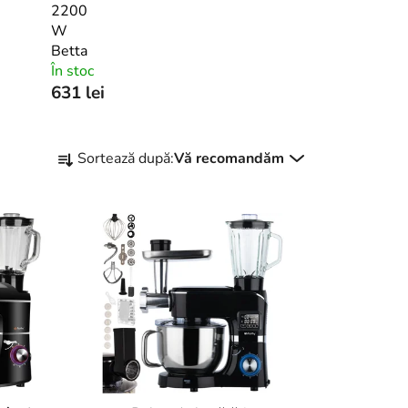
2200
W
Betta
În stoc
631 lei
S
Sortează după:
Vă recomandăm
e
l
e
c
t
a
r
e
a
p
r