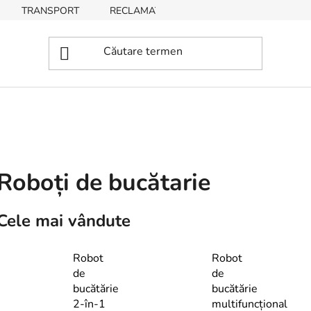
TRANSPORT
RECLAMAȚII, RETURNĂRI DE BUNURI
Roboți de bucătarie
Cele mai vândute
Robot
Robot
de
de
bucătărie
bucătărie
2-în-1
multifuncțional