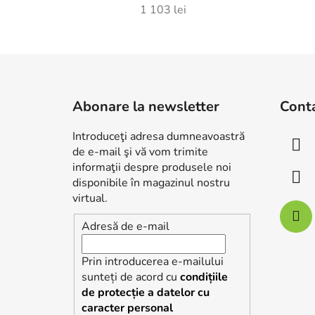
1 103 lei
S
u
Abonare la newsletter
Cont
b
s
Introduceţi adresa dumneavoastră
o
de e-mail şi vă vom trimite
l
informaţii despre produsele noi
disponibile în magazinul nostru
virtual.
Adresă de e-mail
Prin introducerea e-mailului
sunteți de acord cu
condițiile
de protecție a datelor cu
caracter personal