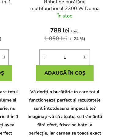
-în-1,
Robot de bucătărie
o
multifuncțional 2300 W Donna
d
În stoc
u
s
788 lei
/ buc.
u
1 050 lei
)
(–24 %)
l
u
i
OŞ
ADAUGĂ ÎN COŞ
care totul
Vă doriți o bucătărie în care totul
bleme și
funcționează perfect și rezultatele
urie, nu
sunt întotdeauna impecabile?
rie 3 în 1
Imaginați-vă că aluatul se frământă
ți avea
fără efort, frișca se bate la
erfect
perfecție, iar carnea se toacă exact