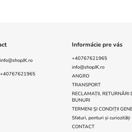
act
Informácie pre vás
+40767621965
info
@
shopJK.ro
info@shopJK.ro
+40767621965
ANGRO
TRANSPORT
RECLAMAȚII, RETURNĂRI 
BUNURI
TERMENI ȘI CONDIȚII GEN
Sfaturi, ponturi și curiozități
CONTACT