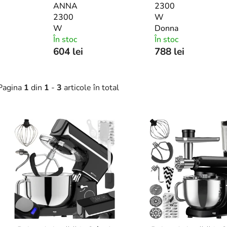
ANNA
2300
2300
W
W
Donna
În stoc
În stoc
604 lei
788 lei
Pagina
1
din
1
-
3
articole în total
L
s
t
ă
p
r
o
d