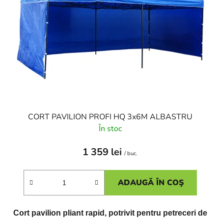
ă
p
p
r
r
o
o
d
d
u
u
s
s
u
e
l
u
i
CORT PAVILION PROFI HQ 3x6M ALBASTRU
În stoc
1 359 lei
/ buc.
ADAUGĂ ÎN COŞ
Cort pavilion pliant rapid, potrivit pentru petreceri de