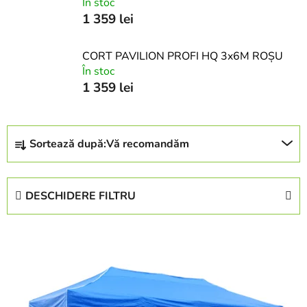
În stoc
1 359 lei
CORT PAVILION PROFI HQ 3x6M ROȘU
În stoc
1 359 lei
S
Sortează după:
Vă recomandăm
e
l
e
DESCHIDERE FILTRU
c
t
L
a
i
r
s
e
t
a