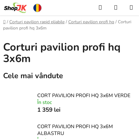
Treci
Căutare
COŞ
la
DE
conținut
Acasă
/
Corturi pavilion rapid pliabile
/
Corturi pavilion profi hq
/
Corturi
CUMPĂ
pavilion profi hq 3x6m
Corturi pavilion profi hq
3x6m
Cele mai vândute
CORT PAVILION PROFI HQ 3x6M VERDE
În stoc
1 359 lei
CORT PAVILION PROFI HQ 3x6M
ALBASTRU