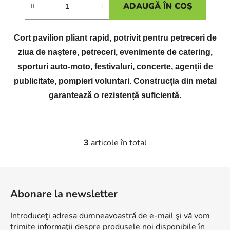
ADAUGĂ ÎN COŞ
Cort pavilion pliant rapid, potrivit pentru petreceri de
ziua de naștere, petreceri, evenimente de catering,
sporturi auto-moto, festivaluri, concerte, agenții de
publicitate, pompieri voluntari. Construcția din metal
garantează o rezistență suficientă.
3
articole în total
C
o
n
S
t
u
r
Abonare la newsletter
b
o
s
l
Introduceţi adresa dumneavoastră de e-mail şi vă vom
o
u
trimite informaţii despre produsele noi disponibile în