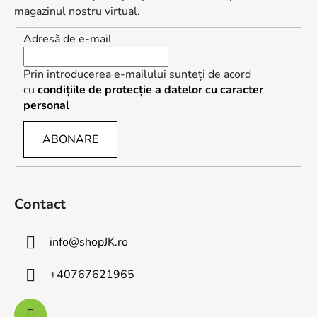
l
l
magazinul nostru virtual.
l
Adresă de e-mail
i
s
t
Prin introducerea e-mailului sunteți de acord
ă
cu
condițiile de protecție a datelor cu caracter
r
personal
i
l
ABONARE
o
r
Contact
info
@
shopJK.ro
+40767621965