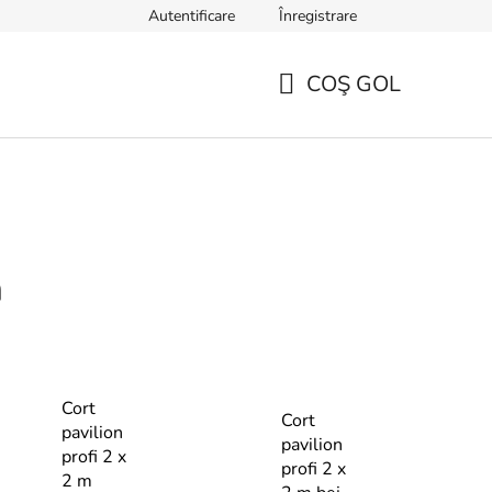
Autentificare
Înregistrare
TERMENI ȘI CONDIȚII GENERALE
Sfaturi, ponturi și curiozități
COŞ GOL
COŞ
DE
CUMPĂRĂTURI
m
Cort
Cort
pavilion
pavilion
profi 2 x
profi 2 x
2 m