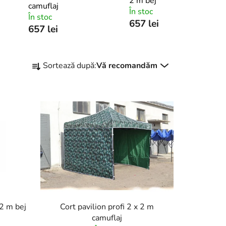
2 m bej
camuflaj
În stoc
În stoc
657 lei
657 lei
S
Sortează după:
Vă recomandăm
e
l
e
c
t
a
r
e
a
p
r
 2 m bej
Cort pavilion profi 2 x 2 m
o
camuflaj