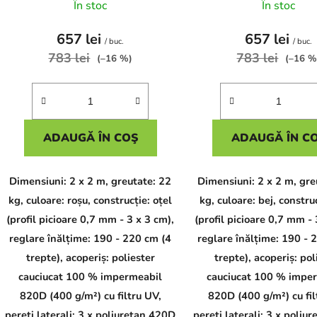
s
În stoc
În stoc
e
657 lei
657 lei
/ buc.
/ buc.
783 lei
783 lei
(–16 %)
(–16 %
ADAUGĂ ÎN COŞ
ADAUGĂ ÎN C
Dimensiuni: 2 x 2 m, greutate: 22
Dimensiuni: 2 x 2 m, gre
kg, culoare: roșu, construcție: oțel
kg, culoare: bej, constru
(profil picioare 0,7 mm - 3 x 3 cm),
(profil picioare 0,7 mm - 
reglare înălțime: 190 - 220 cm (4
reglare înălțime: 190 - 
trepte), acoperiș: poliester
trepte), acoperiș: pol
cauciucat 100 % impermeabil
cauciucat 100 % impe
820D (400 g/m²) cu filtru UV,
820D (400 g/m²) cu fil
pereți laterali: 3 x poliuretan 420D
pereți laterali: 3 x poliu