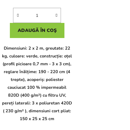
ADAUGĂ ÎN COŞ
Dimensiuni: 2 x 2 m, greutate: 22
kg, culoare: verde, construcție: oțel
(profil picioare 0,7 mm - 3 x 3 cm),
reglare înălțime: 190 - 220 cm (4
trepte), acoperiș: poliester
cauciucat 100 % impermeabil
820D (400 g/m²) cu filtru UV,
pereți laterali: 3 x poliuretan 420D
( 230 g/m² ), dimensiuni cort pliat:
150 x 25 x 25 cm