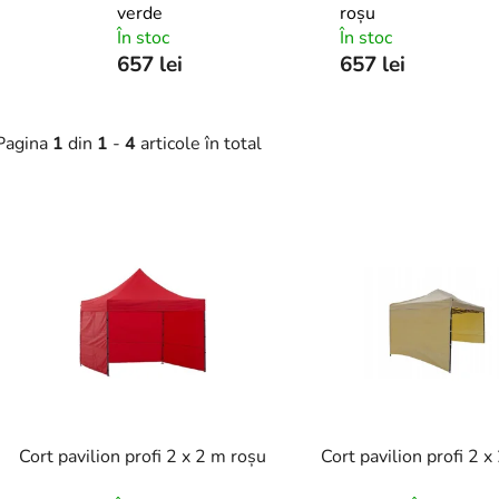
verde
roșu
În stoc
În stoc
657 lei
657 lei
Pagina
1
din
1
-
4
articole în total
L
s
t
ă
p
r
o
d
Cort pavilion profi 2 x 2 m roșu
Cort pavilion profi 2 x
u