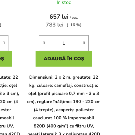
d
În stoc
u
s
657 lei
/ buc.
u
783 lei
)
(–16 %)
l
u
i
OŞ
ADAUGĂ ÎN COŞ
utate: 22
Dimensiuni: 2 x 2 m, greutate: 22
cție: oțel
kg, culoare: camuflaj, construcție:
3 x 3 cm),
oțel (profil picioare 0,7 mm - 3 x 3
220 cm (4
cm), reglare înălțime: 190 - 220 cm
iester
(4 trepte), acoperiș: poliester
rmeabil
cauciucat 100 % impermeabil
tru UV,
820D (400 g/m²) cu filtru UV,
retan 420D
pereți laterali: 3 x poliuretan 420D