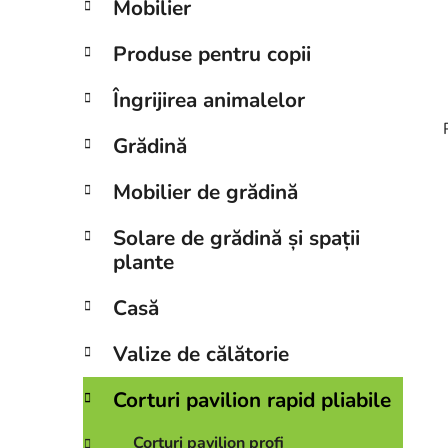
Mobilier
a
l
Produse pentru copii
ă
Îngrijirea animalelor
Grădină
Mobilier de grădină
i
Solare de grădină și spații
plante
Casă
Valize de călătorie
Corturi pavilion rapid pliabile
Corturi pavilion profi