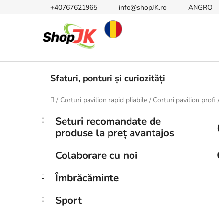
Treci
+40767621965
info@shopJK.ro
ANGRO
la
conținut
Sfaturi, ponturi și curiozități
Acasă
/
Corturi pavilion rapid pliabile
/
Corturi pavilion profi
B
C
Sari
Seturi recomandate de
a
peste
a
produse la preț avantajos
t
categorii
r
e
ă
Colaborare cu noi
g
l
o
Îmbrăcăminte
a
r
i
t
Sport
i
e
r