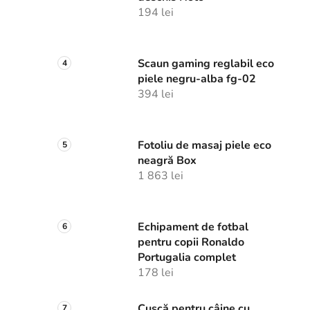
194 lei
Scaun gaming reglabil eco
piele negru-alba fg-02
394 lei
Fotoliu de masaj piele eco
neagră Box
1 863 lei
Echipament de fotbal
pentru copii Ronaldo
Portugalia complet
178 lei
Cușcă pentru câine cu