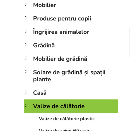
r
Mobilier
a
l
Produse pentru copii
ă
Îngrijirea animalelor
Grădină
Mobilier de grădină
Solare de grădină și spații
plante
Casă
Valize de călătorie
Valize de călătorie plastic
Valize de avion Wizzair