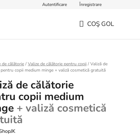
Autentificare
Înregistrare
TERMENI ȘI CONDIȚII GENERALE
Sfaturi, ponturi și curiozități
COŞ GOL
COŞ
DE
CUMPĂRĂTURI
e de călătorie
/
Valize de călătorie pentru copii
/
Valiză de
e pentru copii medium minge
+ valiză cosmetică gratuită
iză de călătorie
tru copii medium
nge
+ valiză cosmetică
tuită
ShopJK