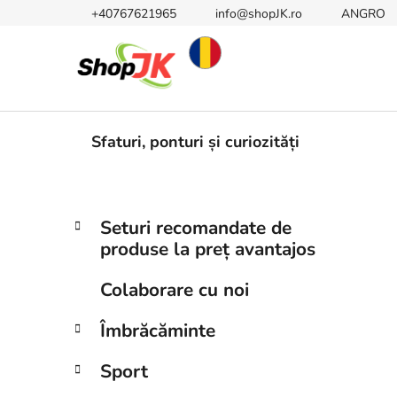
Treci
+40767621965
info@shopJK.ro
ANGRO
la
conținut
Sfaturi, ponturi și curiozități
B
C
Sari
Seturi recomandate de
a
peste
a
produse la preț avantajos
t
categorii
r
e
ă
Colaborare cu noi
g
l
o
Îmbrăcăminte
a
r
i
t
Sport
i
e