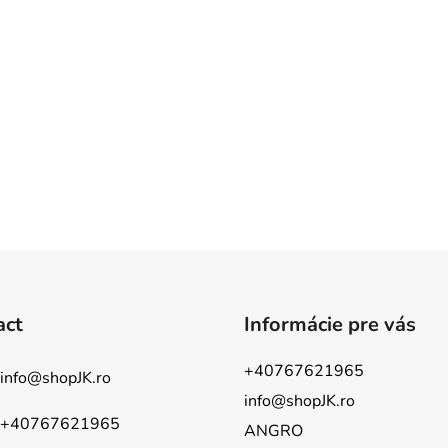
act
Informácie pre vás
+40767621965
info
@
shopJK.ro
info@shopJK.ro
+40767621965
ANGRO