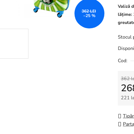
Valiză d
362 LEI
lățime:
–25 %
greutat
Stocul 
Disponi
Cod:
362 l
26
221 l
Evalua
Tipăr
Parta