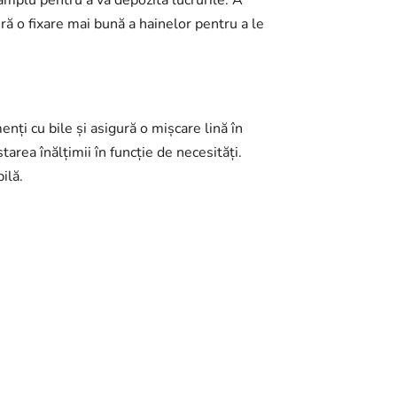
amplu pentru a vă depozita lucrurile. A
ră o fixare mai bună a hainelor pentru a le
enți cu bile și asigură o mișcare lină în
tarea înălțimii în funcție de necesități.
ilă.