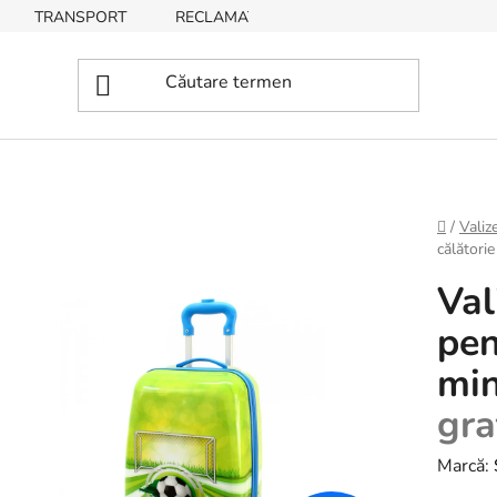
TRANSPORT
RECLAMAȚII, RETURNĂRI DE BUNURI
Acasă
/
Valiz
călători
Val
pen
mi
gra
Marcă: