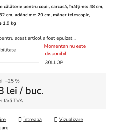
e călătorie pentru copii, carcasă, înălțime: 48 cm,
 32 cm, adâncime: 20 cm, mâner telescopic,
e 1,9 kg
pentru acest articol a fost epuizat…
Momentan nu este
bilitate
disponibil
30LLOP
ei
–25 %
8 lei
/ buc.
ei fără TVA
re preţ:
ire
Întreabă
Vizualizare
jare