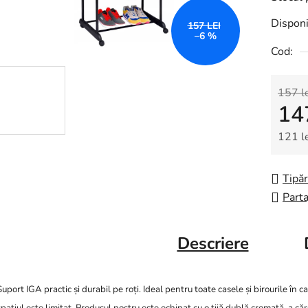
Disponi
157 LEI
–6 %
Cod:
157 l
14
121 l
Evalua
Tipăr
Parta
Descriere
Suport IGA practic și durabil pe roți. Ideal pentru toate casele și birourile în c