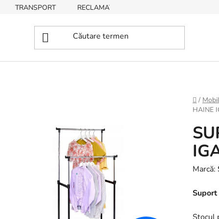
TRANSPORT
RECLAMAȚII, RETURNĂRI DE BUNURI
Acasă
/
Mobil
HAINE 
SU
IG
Marcă:
Suport 
Stocul 