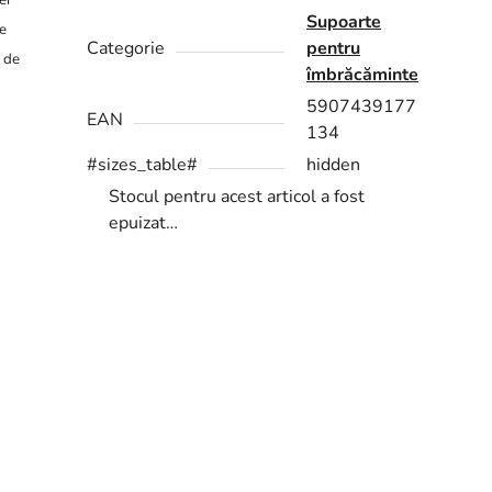
ei
Supoarte
re
Categorie
pentru
r de
îmbrăcăminte
5907439177
EAN
134
#sizes_table#
hidden
Stocul pentru acest articol a fost
epuizat…