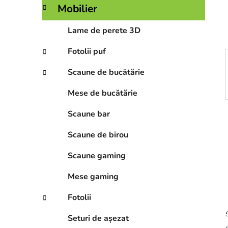
r
Mobilier
a
l
Lame de perete 3D
ă
Fotolii puf
Scaune de bucătărie
Mese de bucătărie
Scaune bar
Scaune de birou
Scaune gaming
Mese gaming
Fotolii
Seturi de așezat