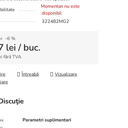
Momentan nu este
bilitate
disponibil
322482MG2
ei
–6 %
7 lei
/ buc.
ei fără TVA
re preţ:
ire
Întreabă
Vizualizare
jare
Discuţie
Parametri suplimentari
are