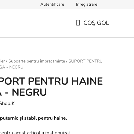
Autentificare
Înregistrare
TERMENI ȘI CONDIȚII GENERALE
Sfaturi, ponturi și curiozități
COŞ GOL
COŞ
DE
CUMPĂRĂTURI
ier
/
Supoarte pentru îmbrăcăminte
/
SUPORT PENTRU
IGA - NEGRU
PORT PENTRU HAINE
A - NEGRU
ShopJK
puternic și stabil pentru haine.
pentru acest articol a fost epuizat…