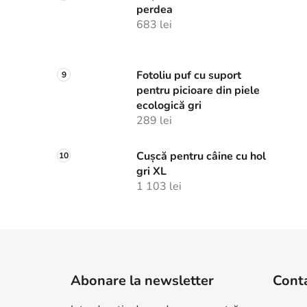
perdea
683 lei
Fotoliu puf cu suport
pentru picioare din piele
ecologică gri
289 lei
Cușcă pentru câine cu hol
gri XL
1 103 lei
S
u
Abonare la newsletter
Cont
b
s