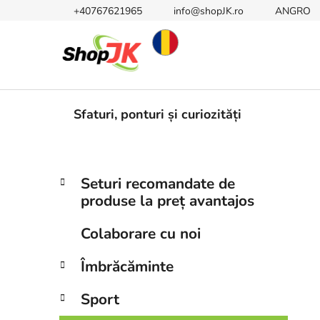
Treci
+40767621965
info@shopJK.ro
ANGRO
la
conținut
Sfaturi, ponturi și curiozități
B
C
Sari
Seturi recomandate de
a
peste
a
produse la preț avantajos
t
categorii
r
e
ă
Colaborare cu noi
g
l
o
Îmbrăcăminte
a
r
i
t
Sport
i
e