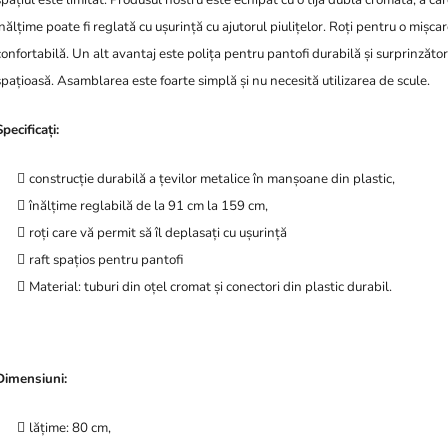
spațiul este limitat. Produsul nostru este echipat cu o tijă dublă cromată, a căr
înălțime poate fi reglată cu ușurință cu ajutorul piulițelor. Roți pentru o mișca
confortabilă. Un alt avantaj este polița pentru pantofi durabilă și surprinzăto
spațioasă. Asamblarea este foarte simplă și nu necesită utilizarea de scule.
Specificați:
construcție durabilă a țevilor metalice în manșoane din plastic,
înălțime reglabilă de la 91 cm la 159 cm,
roți care vă permit să îl deplasați cu ușurință
raft spațios pentru pantofi
Material: tuburi din oțel cromat și conectori din plastic durabil.
Dimensiuni:
lățime: 80 cm,