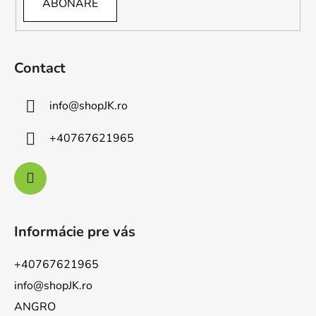
ABONARE
Contact
info
@
shopJK.ro
+40767621965
Informácie pre vás
+40767621965
info@shopJK.ro
ANGRO