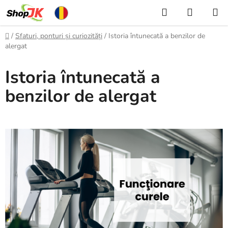
Treci
Căutare
COŞ
la
DE
conținut
Acasă
/
Sfaturi, ponturi și curiozități
/
Istoria întunecată a benzilor de
CUMPĂ
alergat
Istoria întunecată a
benzilor de alergat