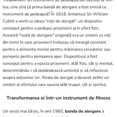
Treadwheel: un instrument de pedeapsă din secolul al XIX-
lea, cine știa că prima bandă de alergare a fost emisă ca
instrument de pedeapsă? În 1818, britanicul Sir William
Cubitt a venit cu ideea "roții de alergat", un dispozitiv
conceput pentru a pedepsi prizonierii prin efort fizic.
Această "roată de alergare" originală era un sistem cu roți
din lemn în care prizonierii trebuiau să meargă constant
pentru a alimenta morile pentru măcinarea cerealelor sau
pompele pentru pomparea apei. Dispozitivul a fost
conceput pentru a epuiza prizonierii, atât fizic, cât și mental,
determinându-i să dobândească umilință și să reflecteze
asupra acțiunilor lor. Roata de alergat a devenit astfel un
simbol al efortului care epuiza atât trupul, cât și spiritul.
Transformarea ei într-un instrument de fitness
Un secol mai târziu, în anii 1960,
banda de alergare
a