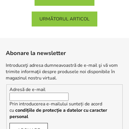
URMĂTORUL ARTICOL
S
u
Abonare la newsletter
b
s
Introduceţi adresa dumneavoastră de e-mail şi vă vom
o
trimite informaţii despre produsele noi disponibile în
l
magazinul nostru virtual.
Adresă de e-mail
Prin introducerea e-mailului sunteți de acord
cu
condițiile de protecție a datelor cu caracter
personal