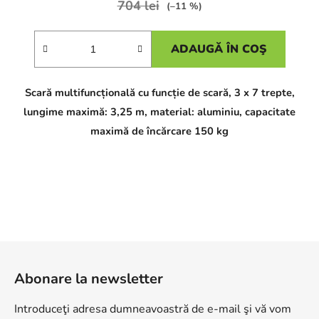
704 lei
(–11 %)
ADAUGĂ ÎN COŞ
Scară multifuncțională cu funcție de scară, 3 x 7 trepte,
lungime maximă: 3,25 m, material: aluminiu, capacitate
maximă de încărcare 150 kg
S
u
Abonare la newsletter
b
s
Introduceţi adresa dumneavoastră de e-mail şi vă vom