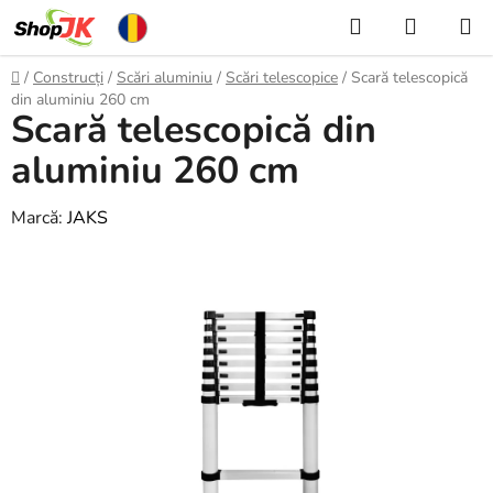
Treci
Căutare
COŞ
la
DE
conținut
Acasă
/
Construcți
/
Scări aluminiu
/
Scări telescopice
/
Scară telescopică
CUMPĂ
din aluminiu 260 cm
Scară telescopică din
aluminiu 260 cm
Marcă:
JAKS