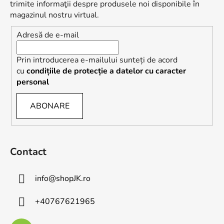
o
trimite informaţii despre produsele noi disponibile în
l
magazinul nostru virtual.
Adresă de e-mail
Prin introducerea e-mailului sunteți de acord
cu
condițiile de protecție a datelor cu caracter
personal
ABONARE
Contact
info
@
shopJK.ro
+40767621965