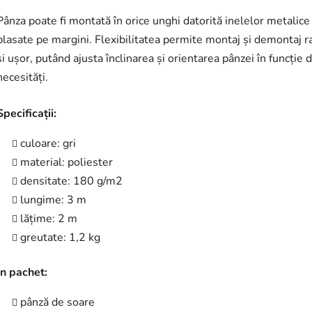
Pânza poate fi montată în orice unghi datorită inelelor metalice
plasate pe margini. Flexibilitatea permite montaj și demontaj r
și ușor, putând ajusta înclinarea și orientarea pânzei în funcție 
necesități.
Specificații:
culoare: gri
material: poliester
densitate: 180 g/m2
lungime: 3 m
lățime: 2 m
greutate: 1,2 kg
În pachet:
pânză de soare