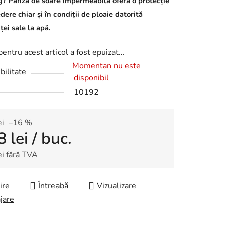
? Pânza de soare impermeabilă oferă o protecție
dere chiar și în condiții de ploaie datorită
ței sale la apă.
pentru acest articol a fost epuizat…
Momentan nu este
bilitate
disponibil
10192
ei
–16 %
8 lei
/ buc.
ei fără TVA
re preţ:
ire
Întreabă
Vizualizare
jare