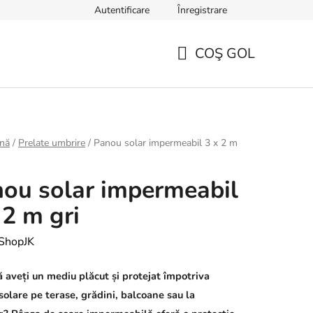
Autentificare
Înregistrare
TERMENI ȘI CONDIȚII GENERALE
Sfaturi, ponturi și curiozități
COŞ GOL
COŞ
DE
CUMPĂRĂTURI
ină
/
Prelate umbrire
/
Panou solar impermeabil 3 x 2 m
ou solar impermeabil
 2 m gri
ShopJK
ă aveți un mediu plăcut și protejat împotriva
solare pe terase, grădini, balcoane sau la