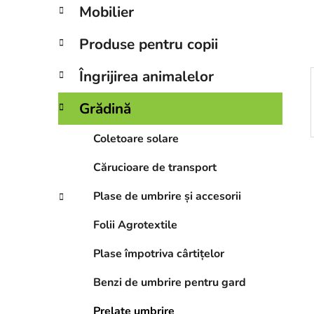
r
Mobilier
a
l
Produse pentru copii
ă
Îngrijirea animalelor
Grădină
Coletoare solare
Cărucioare de transport
Plase de umbrire și accesorii
Folii Agrotextile
Plase împotriva cârtițelor
Benzi de umbrire pentru gard
Prelate umbrire