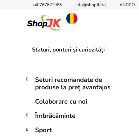
Treci
+40767621965
info@shopJK.ro
ANGRO
la
conținut
Sfaturi, ponturi și curiozități
B
C
Sari
Seturi recomandate de
a
peste
a
produse la preț avantajos
t
categorii
r
e
ă
Colaborare cu noi
g
l
o
Îmbrăcăminte
a
r
i
t
Sport
i
e