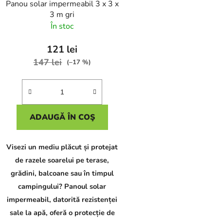
Panou solar impermeabil 3 x 3 x
3 m gri
În stoc
121 lei
147 lei
(–17 %)
ADAUGĂ ÎN COŞ
Visezi un mediu plăcut și protejat
de razele soarelui pe terase,
grădini, balcoane sau în timpul
campingului? Panoul solar
impermeabil, datorită rezistenței
sale la apă, oferă o protecție de