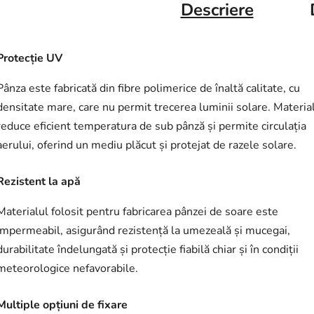
Descriere
Protecție UV
Pânza este fabricată din fibre polimerice de înaltă calitate, cu
densitate mare, care nu permit trecerea luminii solare. Materia
reduce eficient temperatura de sub pânză și permite circulația
aerului, oferind un mediu plăcut și protejat de razele solare.
Rezistent la apă
Materialul folosit pentru fabricarea pânzei de soare este
impermeabil, asigurând rezistență la umezeală și mucegai,
durabilitate îndelungată și protecție fiabilă chiar și în condiții
meteorologice nefavorabile.
Multiple opțiuni de fixare