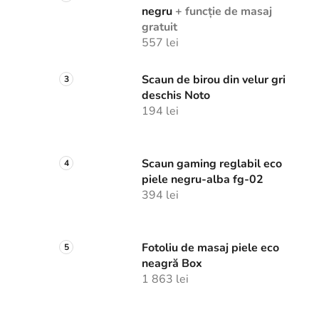
negru
+ funcție de masaj
gratuit
557 lei
Scaun de birou din velur gri
deschis Noto
194 lei
Scaun gaming reglabil eco
piele negru-alba fg-02
394 lei
Fotoliu de masaj piele eco
neagră Box
1 863 lei