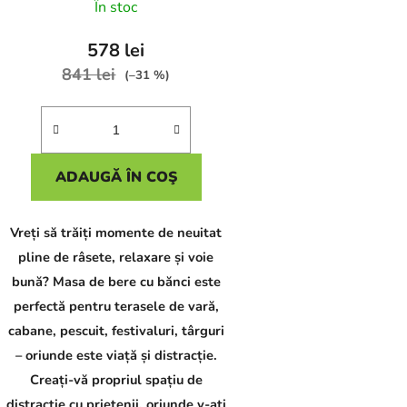
În stoc
578 lei
841 lei
(–31 %)
ADAUGĂ ÎN COŞ
Vreți să trăiți momente de neuitat
pline de râsete, relaxare și voie
bună? Masa de bere cu bănci este
perfectă pentru terasele de vară,
cabane, pescuit, festivaluri, târguri
– oriunde este viață și distracție.
Creați-vă propriul spațiu de
distracție cu prietenii, oriunde v-ați