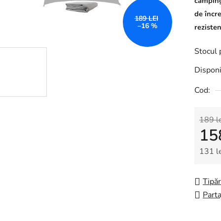
camping
de încre
189 LEI
–16 %
rezisten
Stocul 
Disponi
Cod:
189 l
15
131 l
Evalua
Tipăr
Parta