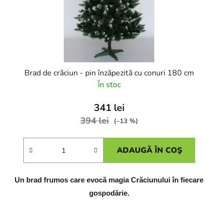
Brad de crăciun - pin înzăpezită cu conuri 180 cm
În stoc
341 lei
394 lei
(–13 %)
ADAUGĂ ÎN COŞ
Un brad frumos care evocă magia Crăciunului în fiecare
gospodărie.