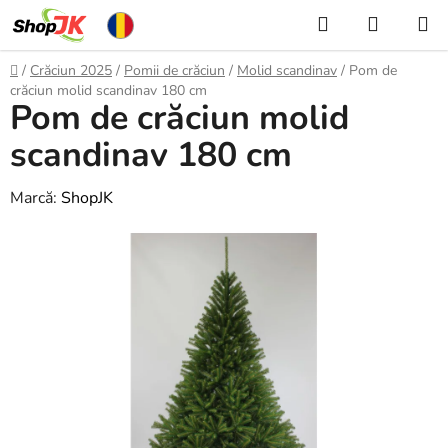
Treci
Căutare
COŞ
la
DE
conținut
Acasă
/
Crăciun 2025
/
Pomii de crăciun
/
Molid scandinav
/
Pom de
CUMPĂ
crăciun molid scandinav 180 cm
Pom de crăciun molid
scandinav 180 cm
Marcă:
ShopJK