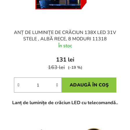
ANȚ DE LUMINIȚE DE CRĂCIUN 138X LED 31V
STELE , ALBĂ RECE, 8 MODURI 11318
În stoc
131 lei
163 lei
(–19 %)
ADAUGĂ ÎN COŞ
Lanț de luminițe de crăciun LED cu telecomandă..