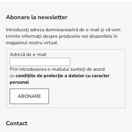
S
u
Abonare la newsletter
b
s
Introduceţi adresa dumneavoastră de e-mail şi vă vom
o
trimite informaţii despre produsele noi disponibile în
l
magazinul nostru virtual.
Adresă de e-mail
Prin introducerea e-mailului sunteți de acord
cu
condițiile de protecție a datelor cu caracter
personal
ABONARE
Contact