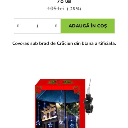
78 lei
105 lei
(–25 %)
ADAUGĂ ÎN COŞ
Covoraș sub brad de Crăciun din blană artificială.