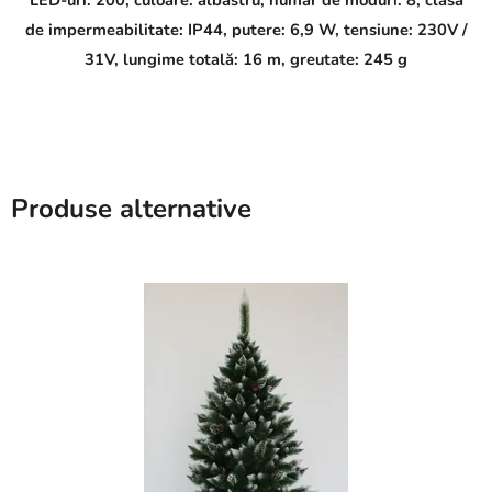
LED-uri: 200, culoare: albastru, număr de moduri: 8, clasă
de impermeabilitate: IP44, putere: 6,9 W, tensiune: 230V /
31V, lungime totală: 16 m, greutate: 245 g
Produse alternative