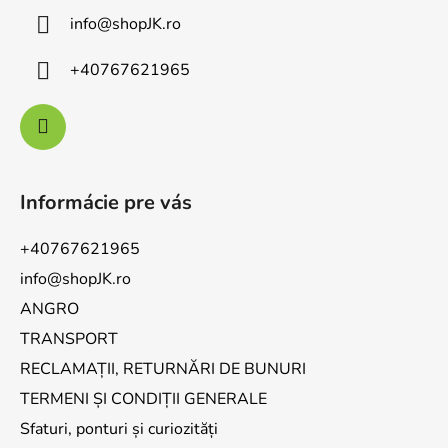
info
@
shopJK.ro
+40767621965
Informácie pre vás
+40767621965
info@shopJK.ro
ANGRO
TRANSPORT
RECLAMAȚII, RETURNĂRI DE BUNURI
TERMENI ȘI CONDIȚII GENERALE
Sfaturi, ponturi și curiozități