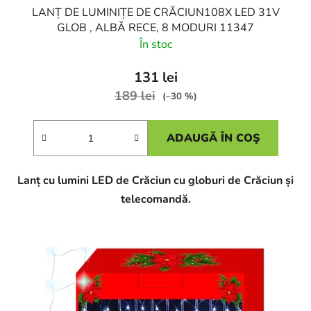
LANȚ DE LUMINIȚE DE CRĂCIUN108X LED 31V
GLOB , ALBĂ RECE, 8 MODURI 11347
În stoc
131 lei
189 lei
(–30 %)
ADAUGĂ ÎN COŞ
Lanț cu lumini LED de Crăciun cu globuri de Crăciun și
telecomandă.