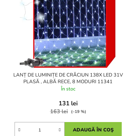
LANȚ DE LUMINIȚE DE CRĂCIUN 138X LED 31V
PLASĂ , ALBĂ RECE, 8 MODURI 11341
În stoc
131 lei
163 lei
(–19 %)
ADAUGĂ ÎN COŞ