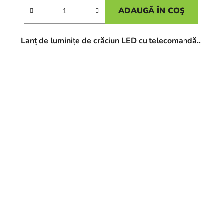
ADAUGĂ ÎN COŞ
Lanț de luminițe de crăciun LED cu telecomandă..