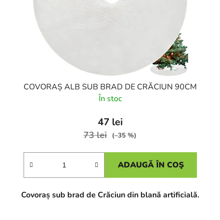
COVORAȘ ALB SUB BRAD DE CRĂCIUN 90CM
În stoc
47 lei
73 lei
(–35 %)
ADAUGĂ ÎN COŞ
Covoraș sub brad de Crăciun din blană artificială.