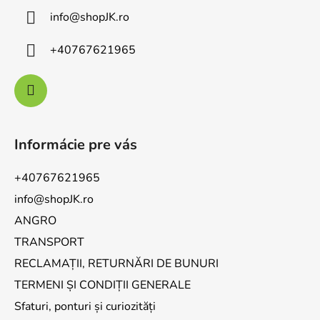
info
@
shopJK.ro
+40767621965
Informácie pre vás
+40767621965
info@shopJK.ro
ANGRO
TRANSPORT
RECLAMAȚII, RETURNĂRI DE BUNURI
TERMENI ȘI CONDIȚII GENERALE
Sfaturi, ponturi și curiozități