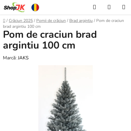
Treci
Căutare
COŞ
la
DE
conținut
Acasă
/
Crăciun 2025
/
Pomii de crăciun
/
Brad argintiu
/
Pom de craciun
CUMPĂ
brad argintiu 100 cm
Pom de craciun brad
argintiu 100 cm
Marcă:
JAKS