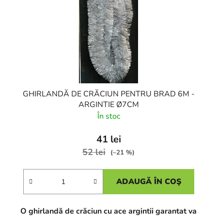
GHIRLANDĂ DE CRĂCIUN PENTRU BRAD 6M -
ARGINTIE Ø7CM
În stoc
41 lei
52 lei
(–21 %)
ADAUGĂ ÎN COŞ
O ghirlandă de crăciun cu ace argintii garantat va