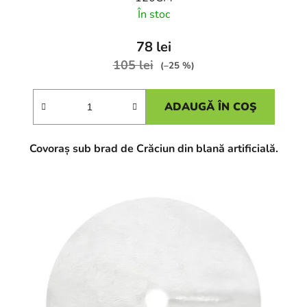
În stoc
78 lei
105 lei
(–25 %)
ADAUGĂ ÎN COŞ
Covoraș sub brad de Crăciun din blană artificială.