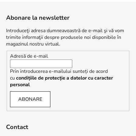
S
u
Abonare la newsletter
b
s
Introduceţi adresa dumneavoastră de e-mail şi vă vom
o
trimite informaţii despre produsele noi disponibile în
l
magazinul nostru virtual.
Adresă de e-mail
Prin introducerea e-mailului sunteți de acord
cu
condițiile de protecție a datelor cu caracter
personal
ABONARE
Contact