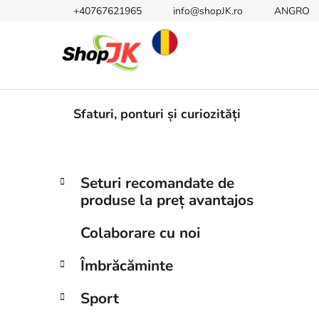
Treci
+40767621965
info@shopJK.ro
ANGRO
la
conținut
Sfaturi, ponturi și curiozități
B
C
Sari
Seturi recomandate de
a
peste
a
produse la preț avantajos
t
categorii
r
e
ă
Colaborare cu noi
g
l
o
Îmbrăcăminte
a
r
i
t
Sport
i
e