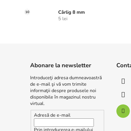
Cârlig 8 mm
5 lei
S
u
Abonare la newsletter
Cont
b
s
Introduceţi adresa dumneavoastră
o
de e-mail şi vă vom trimite
l
informaţii despre produsele noi
disponibile în magazinul nostru
virtual.
Adresă de e-mail
Prin introducerea e-mailului