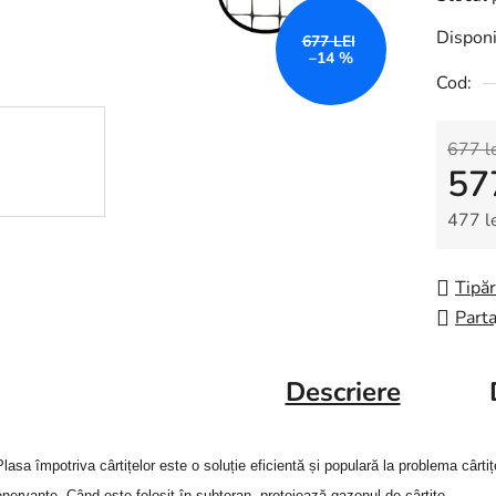
Disponi
677 LEI
–14 %
Cod:
677 l
57
477 l
Evalua
Tipăr
Parta
Descriere
Plasa împotriva cârtițelor este o soluție eficientă și populară la problema cârtiț
enervante. Când este folosit în subteran, protejează gazonul de cârtițe.