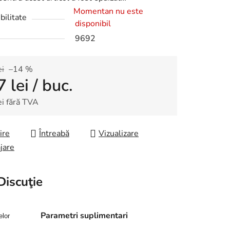
Momentan nu este
bilitate
disponibil
9692
ei
–14 %
7 lei
/ buc.
ei fără TVA
re preţ:
ire
Întreabă
Vizualizare
jare
Discuţie
Parametri suplimentari
elor