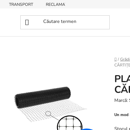
TRANSPORT
RECLAMAȚII, RETURNĂRI DE BUNURI
Acasă
/
Grăd
CĂRTIȚE
PL
CĂ
Marcă:
Un mod ef
Stocul 