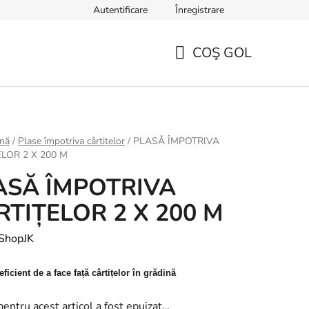
Autentificare
Înregistrare
TERMENI ȘI CONDIȚII GENERALE
Sfaturi, ponturi și curiozități
COŞ GOL
COŞ
DE
CUMPĂRĂTURI
ină
/
Plase împotriva cârtițelor
/
PLASĂ ÎMPOTRIVA
LOR 2 X 200 M
ASĂ ÎMPOTRIVA
RTIȚELOR 2 X 200 M
ShopJK
icient de a face față cârtițelor în grădină
pentru acest articol a fost epuizat…