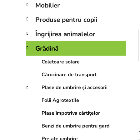
r
Mobilier
a
l
Produse pentru copii
ă
Îngrijirea animalelor
Grădină
Coletoare solare
Cărucioare de transport
Plase de umbrire și accesorii
Folii Agrotextile
Plase împotriva cârtițelor
Benzi de umbrire pentru gard
Prelate umbrire