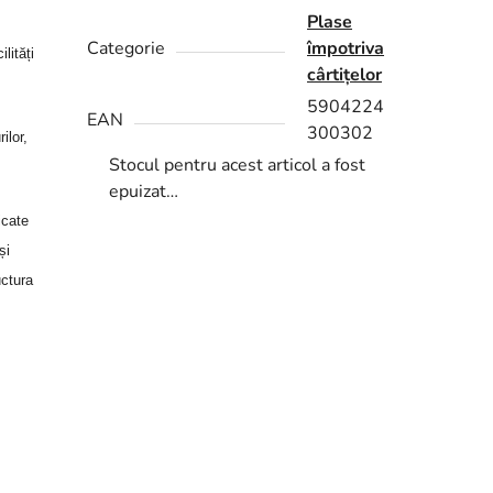
Plase
Categorie
împotriva
lități
cârtițelor
5904224
EAN
300302
ilor,
Stocul pentru acest articol a fost
epuizat…
icate
și
uctura