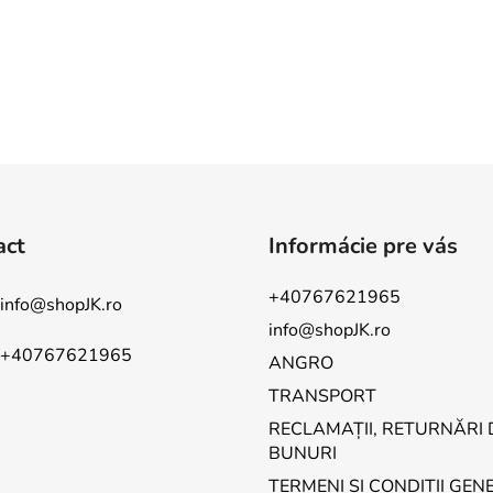
act
Informácie pre vás
+40767621965
info
@
shopJK.ro
info@shopJK.ro
+40767621965
ANGRO
TRANSPORT
RECLAMAȚII, RETURNĂRI 
BUNURI
TERMENI ȘI CONDIȚII GEN