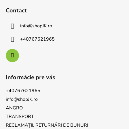
Contact
info
@
shopJK.ro
+40767621965
Informácie pre vás
+40767621965
info@shopJK.ro
ANGRO
TRANSPORT
RECLAMAȚII, RETURNĂRI DE BUNURI