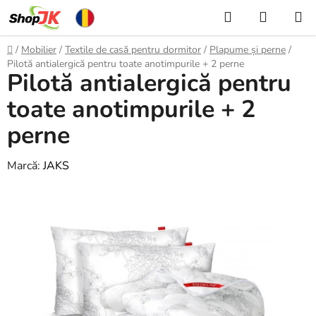
Treci
Căutare
COŞ
la
DE
conținut
Acasă
/
Mobilier
/
Textile de casă pentru dormitor
/
Plapume și perne
/
CUMPĂ
Pilotă antialergică pentru toate anotimpurile + 2 perne
Pilotă antialergică pentru
toate anotimpurile + 2
perne
Marcă:
JAKS