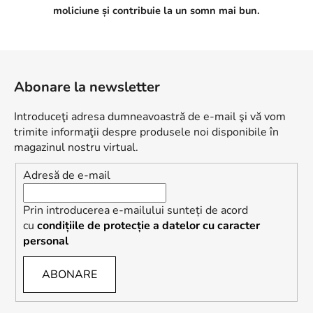
moliciune și contribuie la un somn mai bun.
S
u
Abonare la newsletter
b
s
Introduceţi adresa dumneavoastră de e-mail şi vă vom
o
trimite informaţii despre produsele noi disponibile în
l
magazinul nostru virtual.
Adresă de e-mail
Prin introducerea e-mailului sunteți de acord
cu
condițiile de protecție a datelor cu caracter
personal
ABONARE