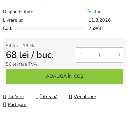
Disponibilitate
În stoc
Livrare la:
11.8.2026
Cod:
25965
84 lei
–19 %
68 lei
/ buc.
56 lei fără TVA
Evaluare preţ:
ADAUGĂ ÎN COŞ
Tipărire
Întreabă
Vizualizare
Partajare