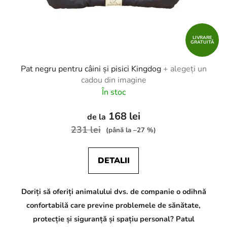
LIVRARE
GRATUITĂ
Pat negru pentru câini și pisici Kingdog
+ alegeți un
cadou din imagine
În stoc
168 lei
de la
231 lei
(până la –27 %)
DETALII
Doriți să oferiți animalului dvs. de companie o odihnă
confortabilă care previne problemele de sănătate,
protecție și siguranță și spațiu personal? Patul