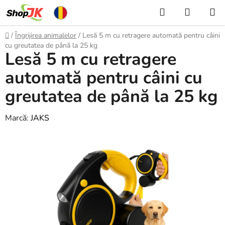
Treci
Căutare
COŞ
la
DE
conținut
Acasă
/
Îngrijirea animalelor
/
Lesă 5 m cu retragere automată pentru câini
CUMPĂ
cu greutatea de până la 25 kg
Lesă 5 m cu retragere
automată pentru câini cu
greutatea de până la 25 kg
Marcă:
JAKS