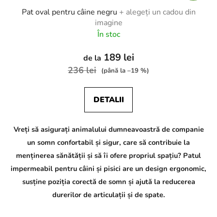
Pat oval pentru câine negru
+ alegeți un cadou din
imagine
În stoc
189 lei
de la
236 lei
(până la –19 %)
DETALII
Vreți să asigurați animalului dumneavoastră de companie
un somn confortabil și sigur, care să contribuie la
menținerea sănătății și să îi ofere propriul spațiu? Patul
impermeabil pentru câini și pisici are un design ergonomic,
susține poziția corectă de somn și ajută la reducerea
durerilor de articulații și de spate.