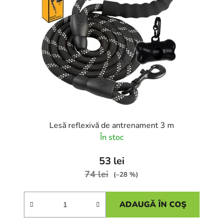
Lesă reflexivă de antrenament 3 m
În stoc
53 lei
74 lei
(–28 %)
ADAUGĂ ÎN COŞ