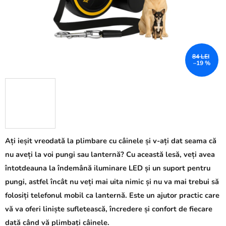
84 LEI
–19 %
Ați ieșit vreodată la plimbare cu câinele și v-ați dat seama că
nu aveți la voi pungi sau lanternă? Cu această lesă, veți avea
întotdeauna la îndemână iluminare LED și un suport pentru
pungi, astfel încât nu veți mai uita nimic și nu va mai trebui să
folosiți telefonul mobil ca lanternă. Este un ajutor practic care
vă va oferi liniște sufletească, încredere și confort de fiecare
dată când vă plimbați câinele.