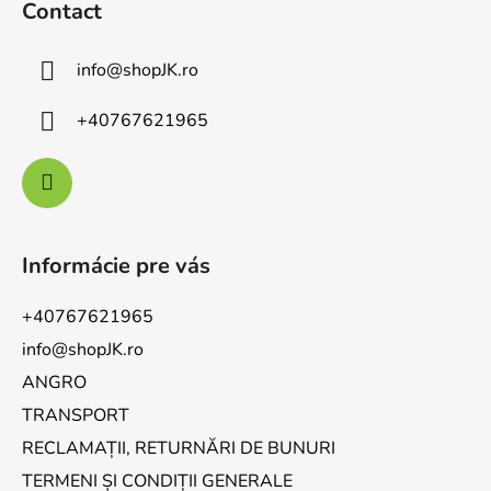
Contact
info
@
shopJK.ro
+40767621965
Informácie pre vás
+40767621965
info@shopJK.ro
ANGRO
TRANSPORT
RECLAMAȚII, RETURNĂRI DE BUNURI
TERMENI ȘI CONDIȚII GENERALE