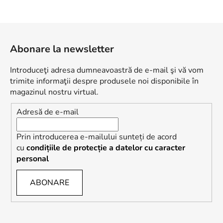
S
u
Abonare la newsletter
b
s
Introduceţi adresa dumneavoastră de e-mail şi vă vom
o
trimite informaţii despre produsele noi disponibile în
l
magazinul nostru virtual.
Adresă de e-mail
Prin introducerea e-mailului sunteți de acord
cu
condițiile de protecție a datelor cu caracter
personal
ABONARE