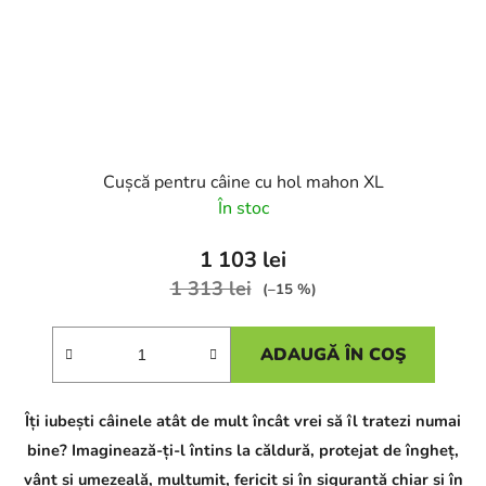
Cușcă pentru câine cu hol mahon XL
În stoc
1 103 lei
1 313 lei
(–15 %)
ADAUGĂ ÎN COŞ
Îți iubești câinele atât de mult încât vrei să îl tratezi numai
bine? Imaginează-ți-l întins la căldură, protejat de îngheț,
vânt și umezeală, mulțumit, fericit și în siguranță chiar și în