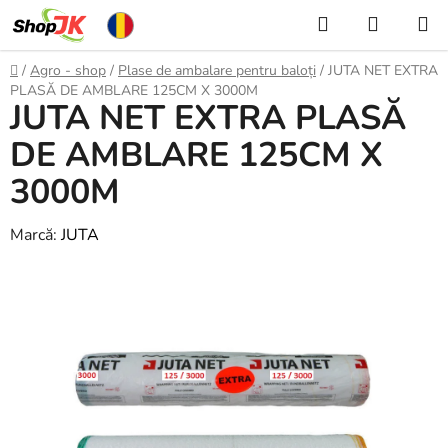
Treci
Căutare
COŞ
la
DE
conținut
Acasă
/
Agro - shop
/
Plase de ambalare pentru baloți
/
JUTA NET EXTRA
CUMPĂ
PLASĂ DE AMBLARE 125CM X 3000M
JUTA NET EXTRA PLASĂ
DE AMBLARE 125CM X
3000M
Marcă:
JUTA