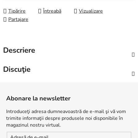
Evaluare preţ:
Tipărire
Întreabă
Vizualizare
Partajare
Descriere
Discuţie
S
u
Abonare la newsletter
b
s
Introduceţi adresa dumneavoastră de e-mail şi vă vom
o
trimite informaţii despre produsele noi disponibile în
l
magazinul nostru virtual.
Adresă de e-mail