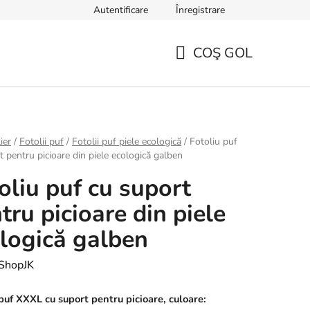
Autentificare
Înregistrare
TERMENI ȘI CONDIȚII GENERALE
Sfaturi, ponturi și curiozități
COŞ GOL
COŞ
DE
CUMPĂRĂTURI
ier
/
Fotolii puf
/
Fotolii puf piele ecologică
/
Fotoliu puf
t pentru picioare din piele ecologică galben
oliu puf cu suport
tru picioare din piele
logică galben
ShopJK
 puf XXXL cu suport pentru picioare, culoare: