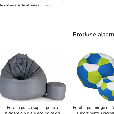
de culoare și de afișarea luminii.
Produse altern
Fotoliu puf cu suport pentru
Fotoliu puf minge de f
picioare din piele ecologică gri
suport pentru picioa