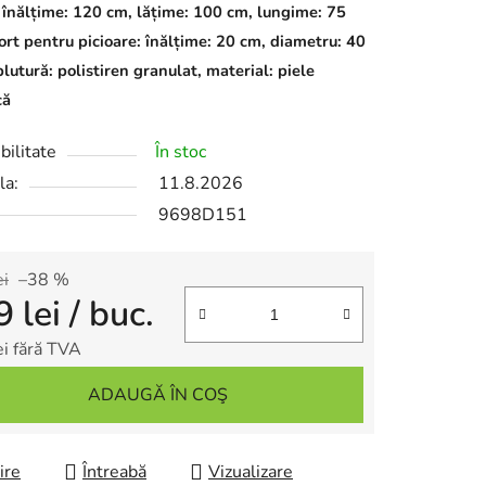
 înălțime: 120 cm, lățime: 100 cm, lungime: 75
ort pentru picioare: înălțime: 20 cm, diametru: 40
utură: polistiren granulat, material: piele
că
bilitate
În stoc
la:
11.8.2026
9698D151
ei
–38 %
9 lei
/ buc.
ei fără TVA
re preţ:
ADAUGĂ ÎN COŞ
ire
Întreabă
Vizualizare