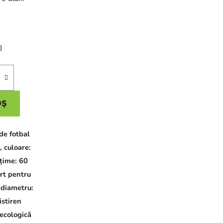
)
OŞ
de fotbal
, culoare:
lțime: 60
rt pentru
 diametru:
istiren
 ecologică