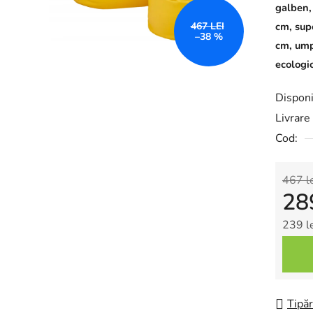
galben,
467 LEI
cm, sup
–38 %
cm, umpl
ecologi
Disponi
Livrare 
Cod:
467 l
28
239 l
Evalua
Tipăr