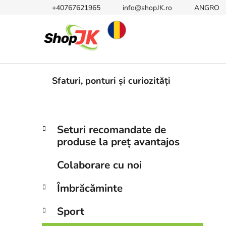
Treci
+40767621965
info@shopJK.ro
ANGRO
la
conținut
Sfaturi, ponturi și curiozități
B
C
Sari
Seturi recomandate de
a
peste
a
produse la preț avantajos
t
categorii
r
e
ă
Colaborare cu noi
g
l
o
Îmbrăcăminte
a
r
i
t
Sport
i
e