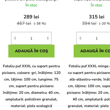
albastru verde
În stoc
În stoc
289 lei
315 lei
467 lei
394 lei
(–38 %)
(–20 %
ADAUGĂ ÎN COŞ
ADAUGĂ ÎN C
Fotoliu puf XXXL cu suport pentru
Fotoliu puf XXXL minge 
picioare, culoare: gri, înălțime: 120
cu suport pentru picioare
cm, lățime: 100 cm, lungime: 75
alb-albastru-verde, înă
cm, suport pentru picioare:
cm, lățime: 100 cm, supo
înălțime: 20 cm, diametru: 40 cm,
picioare: înălțime: 20 cm,
umplutură: polistiren granulat,
40 cm, umplutură: pol
material: piele ecologică
granulat, material: piele