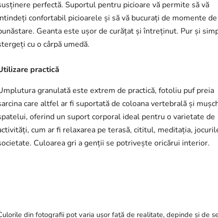
susținere perfectă. Suportul pentru picioare vă permite să vă
întindeți confortabil picioarele și să vă bucurați de momente de
bunăstare. Geanta este ușor de curățat și întreținut. Pur și sim
ștergeți cu o cârpă umedă.
Utilizare practică
Umplutura granulată este extrem de practică, fotoliu puf preia
sarcina care altfel ar fi suportată de coloana vertebrală și mușch
spatelui, oferind un suport corporal ideal pentru o varietate de
activități, cum ar fi relaxarea pe terasă, cititul, meditația, jocuri
societate. Culoarea gri a genții se potrivește oricărui interior.
Culorile din fotografii pot varia ușor față de realitate, depinde și de se