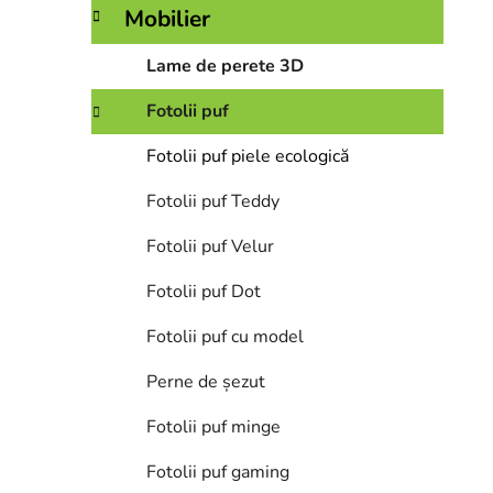
r
Mobilier
a
l
Lame de perete 3D
ă
Fotolii puf
Fotolii puf piele ecologică
Fotolii puf Teddy
Fotolii puf Velur
Fotolii puf Dot
Fotolii puf cu model
Perne de șezut
Fotolii puf minge
Fotolii puf gaming