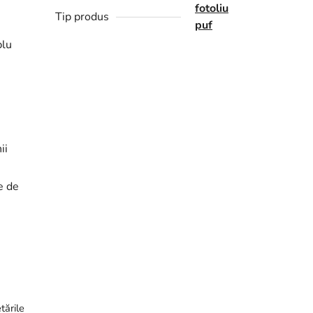
fotoliu
Tip produs
puf
plu
ii
le de
tările