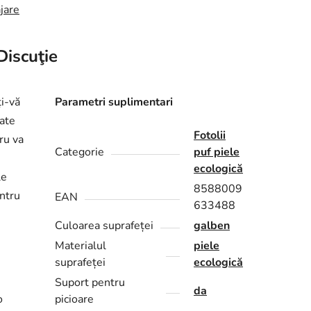
jare
Discuţie
ți-vă
Parametri suplimentari
oate
Fotolii
cru va
Categorie
puf piele
ecologică
le
8588009
entru
EAN
633488
Culoarea suprafeței
galben
Materialul
piele
suprafeței
ecologică
Suport pentru
da
o
picioare