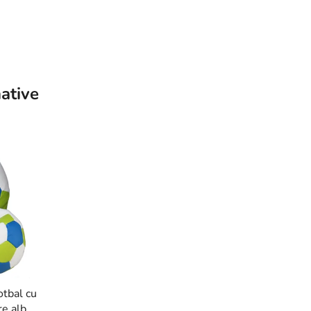
ative
otbal cu
re alb