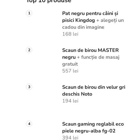
Top 10 produse
Pat negru pentru câini și
pisici Kingdog
+ alegeți un
cadou din imagine
168 lei
Scaun de birou MASTER
negru
+ funcție de masaj
gratuit
557 lei
Scaun de birou din velur gri
deschis Noto
194 lei
Scaun gaming reglabil eco
piele negru-alba fg-02
394 lei