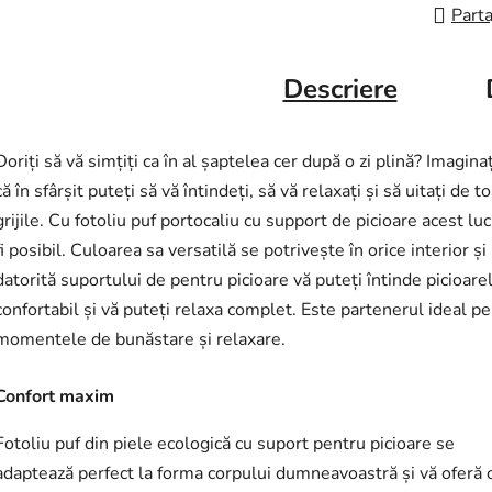
Parta
Descriere
Doriți să vă simțiți ca în al șaptelea cer după o zi plină? Imagina
că în sfârșit puteți să vă întindeți, să vă relaxați și să uitați de t
grijile. Cu fotoliu puf portocaliu cu support de picioare acest lu
fi posibil. Culoarea sa versatilă se potrivește în orice interior și
datorită suportului de pentru picioare vă puteți întinde picioare
confortabil și vă puteți relaxa complet. Este partenerul ideal p
momentele de bunăstare și relaxare.
Confort maxim
Fotoliu puf din piele ecologică cu suport pentru picioare se
adaptează perfect la forma corpului dumneavoastră și vă oferă 