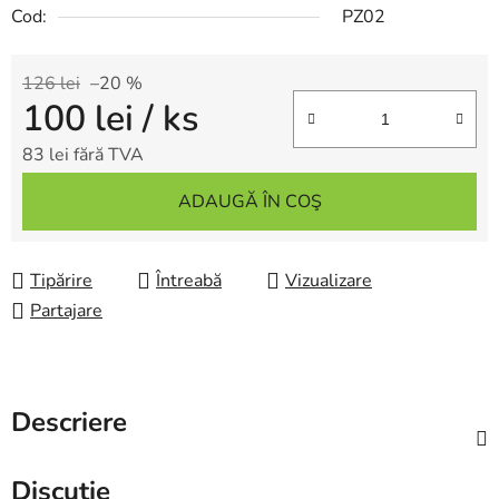
Cod:
PZ02
126 lei
–20 %
100 lei
/ ks
83 lei fără TVA
Evaluare preţ:
ADAUGĂ ÎN COŞ
Tipărire
Întreabă
Vizualizare
Partajare
Descriere
Discuţie