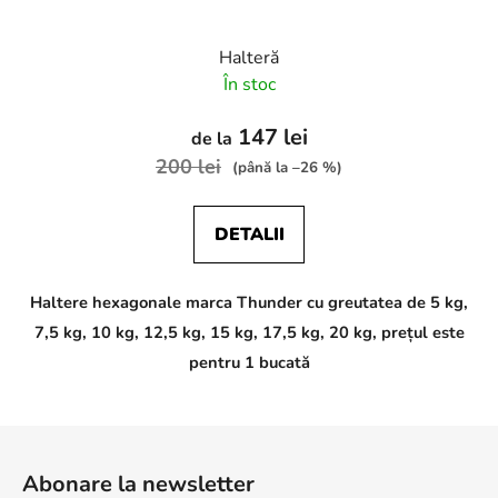
Halteră
În stoc
147 lei
de la
200 lei
(până la –26 %)
DETALII
Haltere hexagonale marca Thunder cu greutatea de 5 kg,
7,5 kg, 10 kg, 12,5 kg, 15 kg, 17,5 kg, 20 kg, prețul este
pentru 1 bucată
S
u
Abonare la newsletter
b