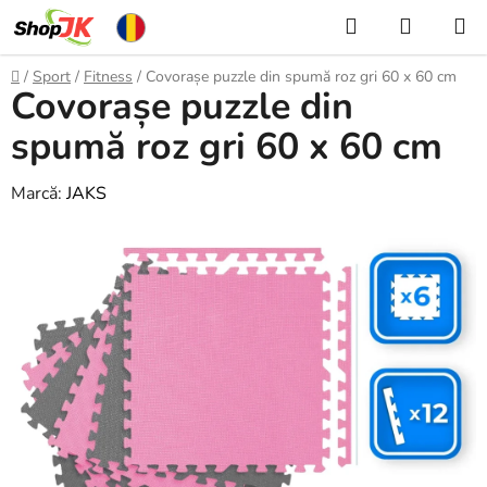
Treci
Căutare
COŞ
la
DE
conținut
Acasă
/
Sport
/
Fitness
/
Covorașe puzzle din spumă roz gri 60 x 60 cm
Covorașe puzzle din
CUMPĂ
spumă roz gri 60 x 60 cm
Marcă:
JAKS