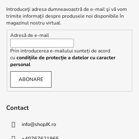
s
Introduceţi adresa dumneavoastră de e-mail şi vă vom
o
trimite informaţii despre produsele noi disponibile în
l
magazinul nostru virtual.
Adresă de e-mail
Prin introducerea e-mailului sunteți de acord
cu
condițiile de protecție a datelor cu caracter
personal
ABONARE
Contact
info
@
shopJK.ro
+40767621965