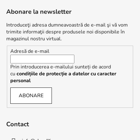
u
Abonare la newsletter
b
s
Introduceţi adresa dumneavoastră de e-mail şi vă vom
o
trimite informaţii despre produsele noi disponibile în
l
magazinul nostru virtual.
Adresă de e-mail
Prin introducerea e-mailului sunteți de acord
cu
condițiile de protecție a datelor cu caracter
personal
ABONARE
Contact