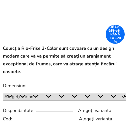
DE LA
263 LEI
PÂNĂ
LA –20
%
Colecția Rio-Frise 3-Color sunt covoare cu un design
modern care vă va permite să creați un aranjament
excepțional de frumos, care va atrage atenția fiecărui
oaspete.
Dimensiuni
Disponibilitate
Alegeţi varianta
Cod:
Alegeţi varianta