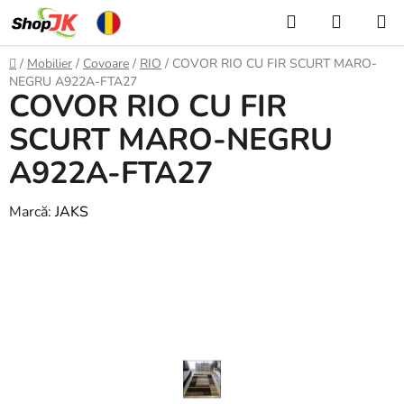
Treci
Căutare
COŞ
la
DE
conținut
Acasă
/
Mobilier
/
Covoare
/
RIO
/
COVOR RIO CU FIR SCURT MARO-
CUMPĂ
NEGRU A922A-FTA27
COVOR RIO CU FIR
SCURT MARO-NEGRU
A922A-FTA27
Marcă:
JAKS