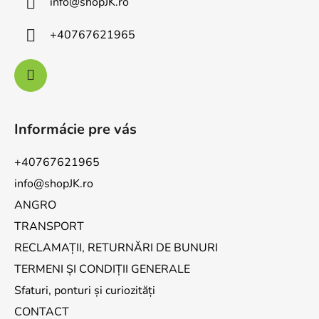
info
@
shopJK.ro
+40767621965
Informácie pre vás
+40767621965
info@shopJK.ro
ANGRO
TRANSPORT
RECLAMAȚII, RETURNĂRI DE BUNURI
TERMENI ȘI CONDIȚII GENERALE
Sfaturi, ponturi și curiozități
CONTACT