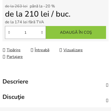
de la 263 lei
până la –20 %
de la
210 lei
/ buc.
de la
174 lei
fără TVA
Evaluare preţ:
ADAUGĂ ÎN COŞ
Tipărire
Întreabă
Vizualizare
Partajare
Descriere
Discuţie
S