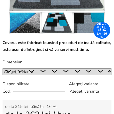
DE LA
315 LEI
PÂNĂ
LA –16
%
Covorul este fabricat folosind proceduri de înaltă calitate,
este ușor de întreținut și vă va servi mult timp.
Dimensiuni
Disponibilitate
Alegeţi varianta
Cod:
Alegeţi varianta
de la 315 lei
până la –16 %