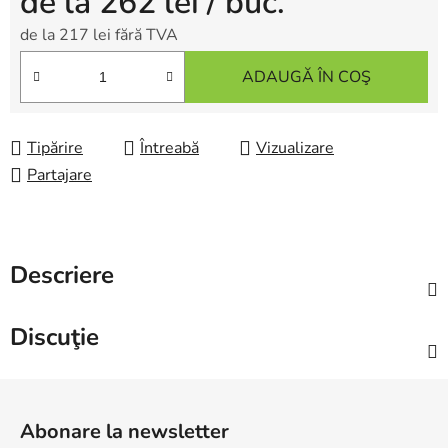
de la
262 lei
/ buc.
de la
217 lei
fără TVA
Evaluare preţ:
ADAUGĂ ÎN COŞ
Tipărire
Întreabă
Vizualizare
Partajare
Descriere
Discuţie
S
u
Abonare la newsletter
b