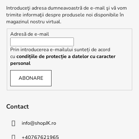
s
Introduceţi adresa dumneavoastră de e-mail şi vă vom
o
trimite informaţii despre produsele noi disponibile în
l
magazinul nostru virtual.
Adresă de e-mail
Prin introducerea e-mailului sunteți de acord
cu
condițiile de protecție a datelor cu caracter
personal
ABONARE
Contact
info
@
shopJK.ro
+40767621965