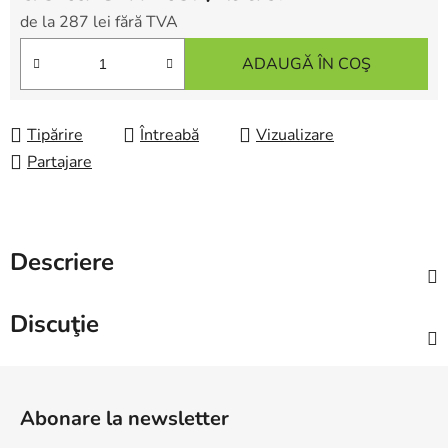
de la
287 lei
fără TVA
Evaluare preţ:
ADAUGĂ ÎN COŞ
Tipărire
Întreabă
Vizualizare
Partajare
Descriere
Discuţie
S
u
Abonare la newsletter
b