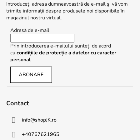
s
Introduceţi adresa dumneavoastră de e-mail şi vă vom
o
trimite informaţii despre produsele noi disponibile în
l
magazinul nostru virtual.
Adresă de e-mail
Prin introducerea e-mailului sunteți de acord
cu
condițiile de protecție a datelor cu caracter
personal
ABONARE
Contact
info
@
shopJK.ro
+40767621965